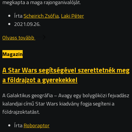
megkapta a maga rajonganivalóját.
Írta
Scheirich Zsófia
,
Laki Péter
2021.09.26.
Olvass tovább
Magazin
A Star Wars segítségével szerettetnék meg
a földrajzot a gyerekekkel
A Galaktikus geográfia – Avagy egy bolygóközi fejvadász
kalandjai című Star Wars kiadvány fogja segíteni a
földrajzoktatást.
Írta
Roboraptor