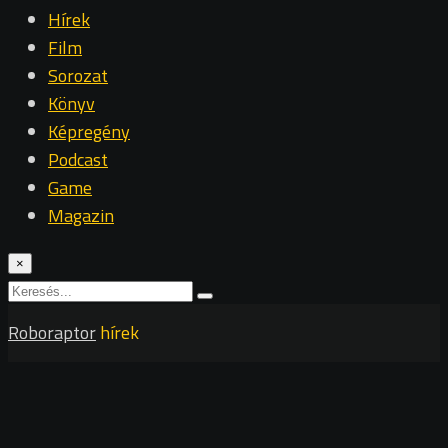
Hírek
Film
Sorozat
Könyv
Képregény
Podcast
Game
Magazin
×
Roboraptor
hírek