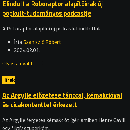
Elindult a Roboraptor alapítóinak új
popkult-tudományos podcastje
A Roboraptor alapítói új podcastet indítottak.
Írta
Szaniszló Róbert
2024.02.01.
Olvass tovább
Hírek
Az Argylle előzetese tánccal, kémakcióval
és cicakontenttel érkezett
Az Argylle fergetes kémakciót ígér, amiben Henry Cavill
egy fiktív szuperkém.