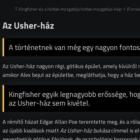
T. Kingfisher és a Holtak mozgatója holtak mozgatója-kép-1 (For
Az Usher-ház
A történetnek van még egy nagyon fontos 
Az Usher-ház nagyon régi, gótikus épület, amely kívülről 
amikor Alex bejut az épületbe, megláthatja, hogy a ház b
Kingfisher egyik legnagyobb erőssége, hog
az Usher-ház sem kivétel.
A rémítő házat Edgar Allan Poe teremtette meg, és a róla
a
z újabb kiadások miatt
Az Usher-ház bukása
címmel is el
nevezhetjük gótikus fikciónak, de pszichológiai horrornak 