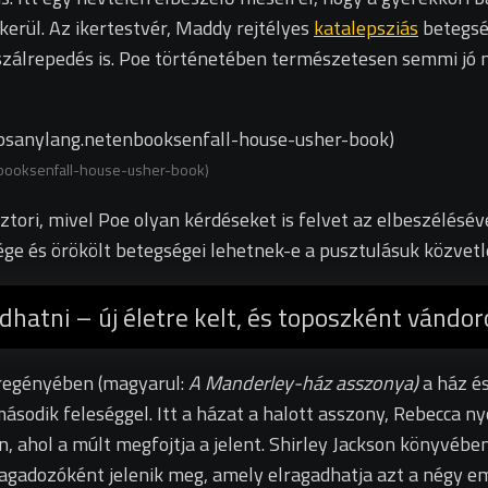
 kerül. Az ikertestvér, Maddy rejtélyes
katalepsziás
betegsé
ajszálrepedés is. Poe történetében természetesen semmi jó n
nbooksenfall-house-usher-book)
tori, mivel Poe olyan kérdéseket is felvet az elbeszélésé
ége és örökölt betegségei lehetnek-e a pusztulásuk közvetl
dhatni
–
új életre kelt, és toposzként vándo
regényében (magyarul:
A
Manderley-ház asszonya)
a ház és
második feleséggel. Itt a házat a halott asszony, Rebecca
, ahol a múlt megfojtja a jelent. Shirley Jackson könyvébe
ragadozóként jelenik meg, amely elragadhatja azt a négy e