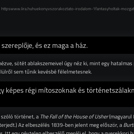
rás httpswww.lira.huhuekonyvszorakoztato-irodalom-1fantasyholtak-mozgat
szereplője, és ez maga a ház.
nézve, sötét ablakszemeivel úgy néz ki, mint egy hatalmas p
elülről sem tűnik kevésbé félelmetesnek.
y képes régi mítoszoknak és történetszálaknak
 szóló történet, a
The Fall of
the House of Usher
(magyarul 
terjedt.
) Az elbeszélés 1839-ben jelent meg először,
a
Burt
is. Itt egy névtelen elbeszélő meséli el, hogy a gyerekkori