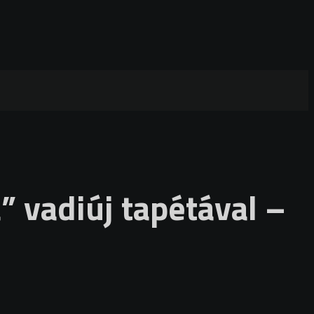
 vadiúj tapétával –