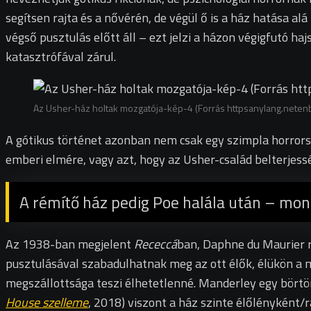
segítsen rajta és a nővérén, de végül ő is a ház hatása alá
végső pusztulás előtt áll – ezt jelzi a házon végigfutó h
katasztrófával zárul.
Az Usher-ház holtak mozgatója-kép-4 (Forrás httpsanylang.nete
A gótikus történet azonban nem csak egy szimpla horrorsz
emberi elmére, vagy azt, hogy az Usher-család belterjess
A rémítő ház pedig Poe halála után
–
mon
Az 1938-ban megjelent
Receccá
ban, Daphne du Maurier 
pusztulásával szabadulhatnak meg az ott élők, élükön a 
megszállottsága teszi élhetetlenné. Manderley egy börtön
House szelleme
, 2018)
viszont a ház szinte élőlényként/