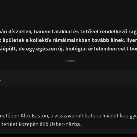
n díszletek, hanem falakkal és tetővel rendelkező rag
z épületek a kollektív rémálmainkban tovább élnek. Ilye
áépült, de egy egészen új, biológiai értelemben vett bor
HIRDETÉS
énetében Alex Easton, a visszavonult katona levelet kap gy
s terület közepén álló Usher-házba.