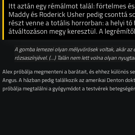
Itt aztán egy rémálmot talál: förtelmes és
Maddy és Roderick Usher pedig csonttá so
részt venne a totális horrorban: a helyi t
átváltozáson megy keresztül. A legrémít
A gomba lemezei olyan mélyvörösek voltak, akár az el
rózsaszínjével. (…) Talán nem lett volna olyan nyugt
Alex próbálja megmenteni a barátait, és ehhez különös segí
Angus. A házban pedig találkozik az amerikai Denton dokto
próbálja megtalálni a gyógymódot a testvérek betegségér