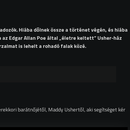
adozók. Hiába dőlnek össze a történet végén, és hiába
n az Edgar Allan Poe által „életre keltett” Usher-ház
zalmat is lehelt a rohadó falak közé.
erekkori barátnőjétől, Maddy Ushertől, aki segítséget kér