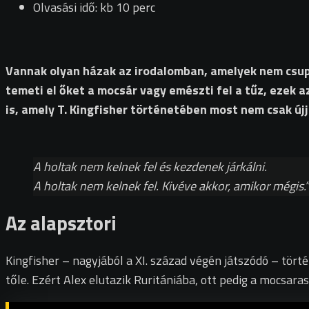
Olvasási idő: kb 10 perc
Vannak olyan házak az irodalomban, amelyek nem csupá
temeti el őket a mocsár vagy emészti fel a tűz, ezek a
is, amely T. Kingfisher történetében most nem csak újj
A holtak nem kelnek fel és kezdenek járkálni.
A holtak nem kelnek fel. Kivéve akkor, amikor mégis.”
Az alapsztori
Kingfisher – nagyjából a XI. század végén játszódó – tört
tőle. Ezért Alex elutazik Ruritániába, ott pedig a mocsara