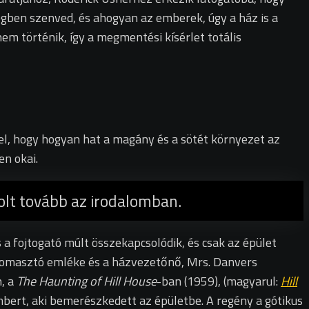
gben szenved, és ahogyan az emberek, úgy a ház is a
em történik, így a megmentési kísérlet totális
vel, hogy hogyan hat a magány és a sötét környezet az
en okai.
rolt tovább az irodalomban.
 a fojtogató múlt összekapcsolódik, és csak az épület
 nyomasztó emléke és a házvezetőnő, Mrs. Danvers
n, a
The Haunting of Hill
House
-ban (1959), (magyarul:
Hill
mbert, aki bemerészkedett az épületbe. A regény a gótikus