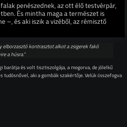
 falak penészednek, az ott élő testvérpár,
etben. És mintha maga a természet is
éne
–
, és aki iszik a vizéből, az rémisztő
 elborzasztó kontrasztot alkot a zsigerek fakó
re a húsra.”
 barátja és volt tisztiszolgája, a mogorva, de jólelkű
dős tudósnővel, aki a gombák szakértője. Velük összefogva