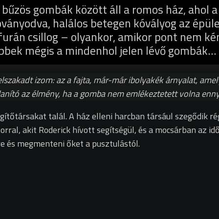
 bűzös gombák között áll a romos ház, ahol a
ványodva, halálos betegen kóvályog az épül
ó furán csillog – olyankor, amikor pont nem k
őbbek mégis a mindenhol jelen lévő gombák…
szakadt izom: az a fajta, már-már ibolyakék árnyalat, amely
alanító az élmény, ha a gomba nem emlékeztetett volna ennyi
tőtársakat talál. A ház elleni harcban társául szegődik régi
rral, akit Roderick hívott segítségül, és a mocsárban az i
e és megmenteni őket a pusztulástól.