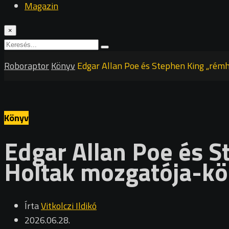
Magazin
×
Roboraptor
Könyv
Edgar Allan Poe és Stephen King „rémh
Könyv
Edgar Allan Poe és S
Holtak mozgatója-kö
Írta
Vitkolczi Ildikó
2026.06.28.