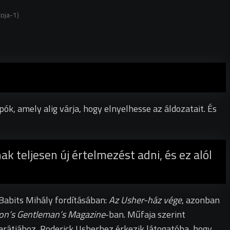
oja-1)
ók, amely alig várja, hogy elnyelhesse az áldozatait. És
 teljesen új értelmezést adni, és ez alól
Babits Mihály fordításában:
Az Usher-ház vége
, azonban
on’s Gentleman’s Magazine
-ban.
Műfaja szerint
 barátjához, Roderick Usherhez érkezik látogatóba, hogy