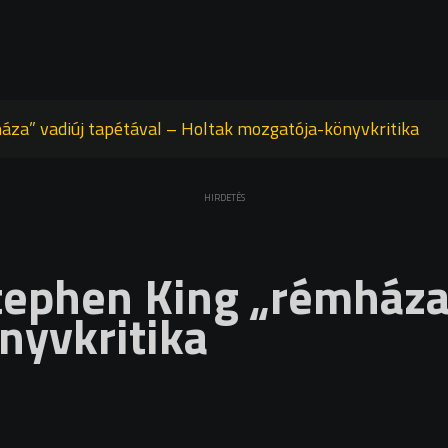
áza” vadiúj tapétával – Holtak mozgatója-könyvkritika
HIRDETÉS
tephen King „rémháza”
nyvkritika