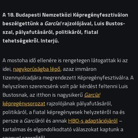
A 18. Budapesti Nemzetközi Képregényfesztiválon
beszélgettünk a
García!
rajzolójával, Luis Bustos-
szal, pályafutásáról, politikáról, fiatal
tehetségekről. Interjú.
A mostoha idő ellenére is rengetegen látogattak ki az
idei,
nagykorúságba lépő
, azaz immáron
tizennyolcadjára megrendezett Képregényfesztiválra. A
helyszínen szerencsénk volt pár kérdést feltenni Luis
Bustosnak, az itthon is nagysikerű
García!
képregénysorozat
rajzolójának pályafutásáról,
politikáról, a fiatal képregényesek helyzetéről na és
persze a
Garcíá
ról és annak
HBO-s adaptációjáról
–
tartalmas és elgondolkodtató válaszokat kaptunk a
spanyol szerzőtől.