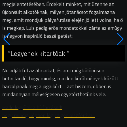
megjelentetésében. Érdekelt minket, mit üzenne az
újdonsült alkotóknak, milyen jótanácsot fogalmazna
meg, amit mondjuk pályafutása elején jó lett volna, ha ő
is megkap. Luis pedig erős mondatokkal zárta az amúgy
is nagyon inspiráló beszélgetést:
“Legyenek kitartóak!”
Ne adják fel az álmaikat, és ami még különösen
betartandó, hogy mindig, minden körülmények között
harcoljanak meg a jogaikért – azt hiszem, ebben is
mindannyian mélységesen egyetérthetünk vele.
Hadd legyünk a hírforrásod!
hogy mindig képben légy a geekoszférával.