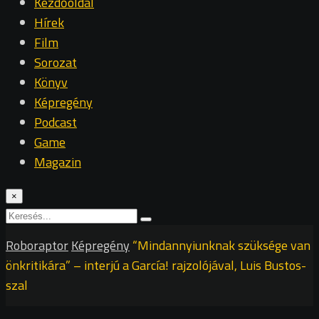
Kezdőoldal
Hírek
Film
Sorozat
Könyv
Képregény
Podcast
Game
Magazin
×
Roboraptor
Képregény
“Mindannyiunknak szüksége van
önkritikára” – interjú a García! rajzolójával, Luis Bustos-
szal