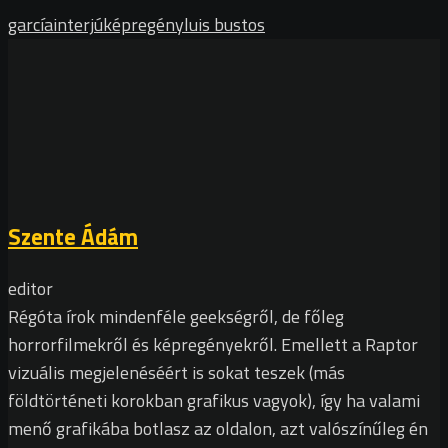
garcía
interjú
képregény
luis bustos
Szente Ádám
editor
Régóta írok mindenféle geekségről, de főleg
horrorfilmekről és képregényekről. Emellett a Raptor
vizuális megjelenéséért is sokat teszek (más
földtörténeti korokban grafikus vagyok), így ha valami
menő grafikába botlasz az oldalon, azt valószínűleg én