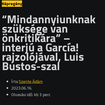
Képregény
“Mindannyiunknak
szüksége van
önkritikára” –
interjú a García!
rajzolójával, Luis
Bustos-szal
Írta
Szente Ádám
2023.06.16.
Olvasási idő: kb 3 perc