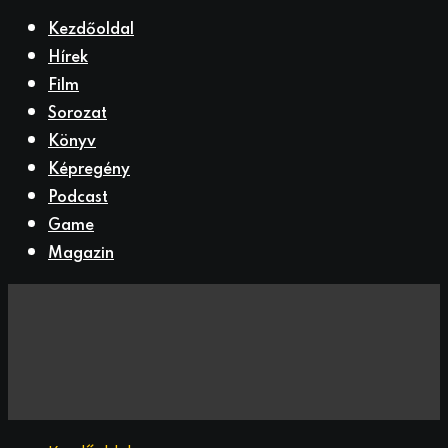
Kezdőoldal
Hírek
Film
Sorozat
Könyv
Képregény
Podcast
Game
Magazin