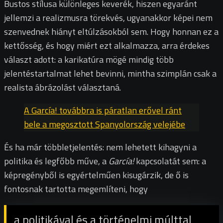
Bustos stílusa különleges keverék, hiszen egyaránt
jellemzi a realizmusra törekvés, ugyanakkor képei nem
szenvednek hiányt eltúlzásokból sem. Hogy honnan ez a
kettősség, és hogy miért ezt alkalmazza, arra érdekes
választ adott: a karikatúra mögé mindig több
jelentéstartalmat lehet bevinni, mintha szimplán csak a
realista ábrázolást választaná.
A García! továbbra is páratlan erővel ránt
bele a megosztott Spanyolország velejébe
És ha már többletjelentés: nem lehetett kihagyni a
politika és legfőbb műve, a
García!
kapcsolatát sem: a
képregényből is egyértelműen kisugárzik, de ő is
fontosnak tartotta megemlíteni, hogy
a politikával és a történelmi múlttal