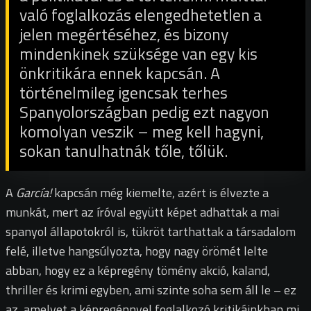
való foglalkozás elengedhetetlen a
jelen megértéséhez, és bizony
mindenkinek szüksége van egy kis
önkritikára ennek kapcsán. A
történelmileg igencsak terhes
Spanyolországban pedig ezt nagyon
komolyan veszik – meg kell hagyni,
sokan tanulhatnák tőle, tőlük.
A
García!
kapcsán még kiemelte, azért is élvezte a
munkát, mert az íróval együtt képet adhattak a mai
spanyol állapotokról is, tükröt tarthattak a társadalom
felé, illetve hangsúlyozta, hogy nagy örömét lelte
abban, hogy ez a képregény tömény akció, kaland,
thriller és krimi egyben, ami szinte soha sem áll le – ez
az, amelyet a képregénnyel foglalkozó kritikáinkban mi