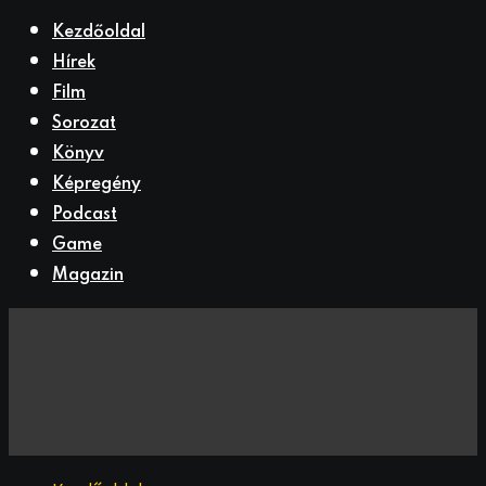
Kezdőoldal
Hírek
Film
Sorozat
Könyv
Képregény
Podcast
Game
Magazin