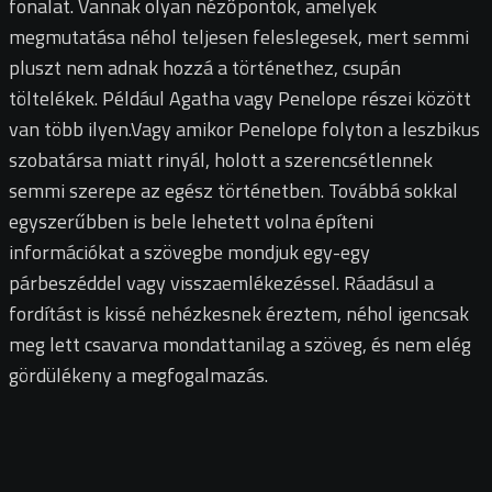
fonalat. Vannak olyan nézőpontok, amelyek
megmutatása néhol teljesen feleslegesek, mert semmi
pluszt nem adnak hozzá a történethez, csupán
töltelékek. Például Agatha vagy Penelope részei között
van több ilyen.Vagy amikor Penelope folyton a leszbikus
szobatársa miatt rinyál, holott a szerencsétlennek
semmi szerepe az egész történetben. Továbbá sokkal
egyszerűbben is bele lehetett volna építeni
információkat a szövegbe mondjuk egy-egy
párbeszéddel vagy visszaemlékezéssel. Ráadásul a
fordítást is kissé nehézkesnek éreztem, néhol igencsak
meg lett csavarva mondattanilag a szöveg, és nem elég
gördülékeny a megfogalmazás.