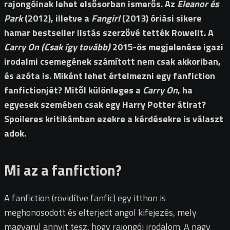
rajongóinak lehet elsősorban ismerős. Az
Eleanor ​és
Park
(2012), illetve a
Fangirl
(2013) óriási sikere
hamar bestseller listás szerzővé tették Rowellt. A
Carry On (Csak így tovább)
2015-ös megjelenése igazi
irodalmi csemegének számított nem csak akkoriban,
és azóta is. Miként lehet értelmezni egy fanfiction
fanfictionjét? Mitől különleges a
Carry On
, ha
egyesek szemében csak egy Harry Potter átirat?
Spoileres kritikámban ezekre a kérdésekre is választ
adok.
Mi az a fanfiction?
A fanfiction (rövidítve fanfic) egy itthon is
meghonosodott és elterjedt angol kifejezés, mely
magyarul annyit tesz, hogy rajongói irodalom. A nagy