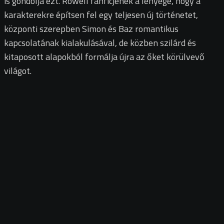
is gondolja ezt. Rowell fanficjének a lényege, hogy a
karakterekre építsen fel egy teljesen új történetet,
központi szerepben Simon és Baz romantikus
kapcsolatának kialakulásával, de közben szilárd és
kitaposott alapokból formálja újra az őket körülvevő
világot.