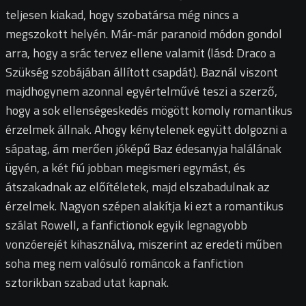
teljesen kiakad, hogy szobatársa még nincs a
megszokott helyén. Már-már paranoid módon gondol
arra, hogy a srác tervez ellene valamit (lásd: Draco a
Szükség szobájában állított csapdát). Baznál viszont
majdhogynem azonnal egyértelművé teszi a szerző,
hogy a sok ellenségeskedés mögött komoly romantikus
érzelmek állnak. Ahogy kénytelenek együtt dolgozni a
sápatag, ám merően jóképű Baz édesanyja halálának
ügyén, a két fiú jobban megismeri egymást, és
átszakadnak az előítéletek, majd elszabadulnak az
érzelmek. Nagyon szépen alakítja ki ezt a romantikus
szálat Rowell, a fanfictionok egyik legnagyobb
vonzóerejét kihasználva, miszerint az eredeti műben
soha meg nem valósuló románcok a fanfiction
sztorikban szabad utat kapnak.