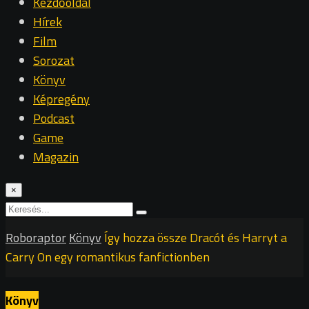
Kezdőoldal
Hírek
Film
Sorozat
Könyv
Képregény
Podcast
Game
Magazin
×
Roboraptor
Könyv
Így hozza össze Dracót és Harryt a
Carry On egy romantikus fanfictionben
Könyv