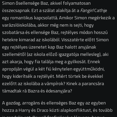
Simon ősellensége Baz, akivel folyamatosan
összecsapnak. Ezt a szálat alakítja át a
Fangirl
Cathje
egy romantikus kapcsolattá. Amikor Simon megérkezik a
varázslóiskolába, akkor még nem is sejti, hogy
szobatársa és ellensége Baz, rejtélyes módon hosszú
hetekre kimarad az iskolából. Visszatérte előtt Simon
egy rejtélyes üzenetet kap Baz halott anyjának
szellemétől (az iskola előző igazgatója mellesleg), aki
azt akarja, hogy fia találja meg a gyilkosát. Ennek
apropóján végül a két fiú kénytelen együttműködni,
hogy kiderítsék a rejtélyét. Miért törtek be évekkel
ezelőtt az iskolába a vámpírok? Kinek a parancsára
támadtak rá Bazra és édesanyjára?
A gazdag, arrogáns és ellenséges Baz egy az egyben
hozza a Harry és Draco közti alapkonfliktust, és tovább