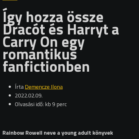
Így hozza össze
Dracót és Harryt a
Carry On egy
romantikus
fanfictionben
Írta
Demencze Ilona
2022.02.09.
Olvasási idő: kb 9 perc
Rainbow Rowell neve a young adult könyvek