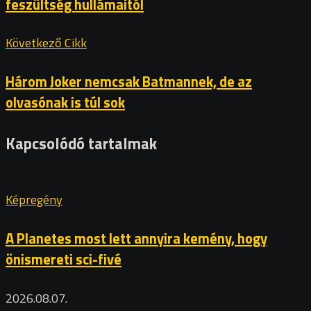
feszültség hullámaitól
Következő Cikk
Három Joker nemcsak Batmannek, de az
olvasónak is túl sok
Kapcsolódó tartalmak
Képregény
A Planetes most lett annyira kemény, hogy
önismereti sci-fivé
2026.08.07.