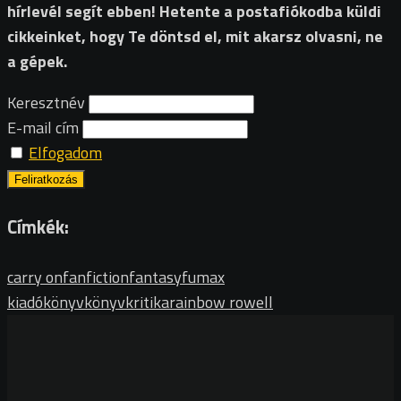
hírlevél segít ebben! Hetente a postafiókodba küldi
cikkeinket, hogy Te döntsd el, mit akarsz olvasni, ne
a gépek.
Keresztnév
E-mail cím
Elfogadom
Címkék:
carry on
fanfiction
fantasy
fumax
kiadó
könyv
könyvkritika
rainbow rowell