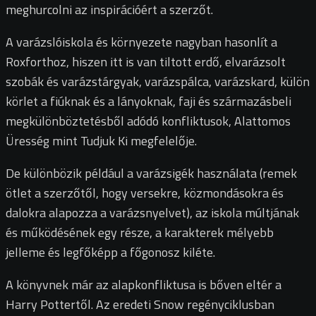
meghurcolni az inspirációért a szerzőt.
A varázslóiskola és környezete nagyban hasonlít a
Roxforthoz, hiszen itt is van tiltott erdő, elvarázsolt
szobák és varázstárgyak, varázspálca, varázskard, külön
körlet a fiúknak és a lányoknak, faji és származásbeli
megkülönböztetésből adódó konfliktusok, Alattomos
Üresség mint Tudjuk Ki megfelelője.
De különbözik például a varázsigék használata (remek
ötlet a szerzőtől, hogy versekre, közmondásokra és
dalokra alapozza a varázsnyelvet), az iskola múltjának
és működésének egy része, a karakterek mélyebb
jelleme és legfőképp a főgonosz kiléte.
A könyvnek már az alapkonfliktusa is bőven eltér a
Harry Pottertől. Az eredeti Snow regényciklusban