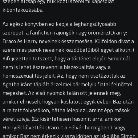
szépen átcsap egy fiúk közti szerelmi kapcsolat
kibontakozásába.
Az egész könyvben ez kapja a leghangsúlyosabb
szerepet, a fanfiction rajongók nagy örömére.(Drarry:
Draco és Harry neveinek összemosása. Külföldön divat a
szerelmes párok neveinek kezdőbetűiből egyet alkotni.)
Kifejezetten tetszett, hogy a történet elején Simonnál
nem is lehet észrevenni a biszexualitás vagy a
homoszexualitás jeleit. Az, hogy nem tisztázottak az
Agatha iránt táplált érzelmei bármelyik fiatal felnőttel
megeshet. Az első nyomok talán ott jelennek meg,
amikor elmeséli, hogyan koslatott egyik évben Baz után
a rejtett folyosókon, hátha leleplezi, amint épp mások
vérét szívja. (Ez kísértetiesen hasonlít arra, amikor
Harryék követték Draco-t a Félvér hercegben.) Vagy
amikor Baz nem érkezik vissza időben az iskolába Simon