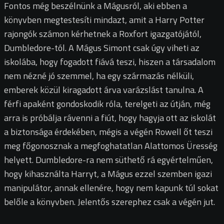
Fontos még beszélnünk a Mágusról, aki ebben a
könyvben megtestesíti mindazt, amit a Harry Potter
rajongók számon kérhetnek a Roxfort igazgatójától,
Dumbledore-tól. A Mágus Simont csak úgy viheti az
iskolába, hogy fogadott fiává teszi, hiszen a társadalom
nem nézné jó szemmel, ha egy származás nélküli,
emberek közül kiragadott árva varázslást tanulna. A
férfi apaként gondoskodik róla, terelgeti az útján, még
arra is próbálja rávenni a fiút, hogy hagyja ott az iskolát
a biztonsága érdekében, mégis a végén Rowell őt teszi
meg főgonosznak a megfoghatatlan Alattomos Üresség
helyett. Dumbledore-ra nem süthető rá egyértelműen,
hogy kihasználta Harryt, a Mágus ezzel szemben igazi
manipulátor, annak ellenére, hogy nem kapunk túl sokat
belőle a könyvben. Jelentős szerephez csak a végén jut.