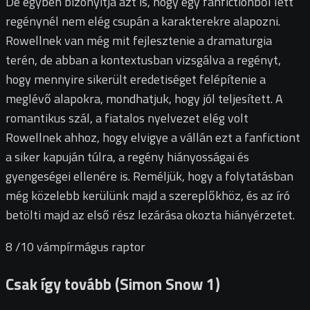
De egyben bizonyítja azt is, hogy egy fanfictionből lett
regénynél nem elég csupán a karakterekre alapozni.
Rowellnek van még mit fejlesztenie a dramaturgia
terén, de abban a kontextusban vizsgálva a regényt,
hogy mennyire sikerült eredetiséget felépítenie a
meglévő alapokra, mondhatjuk, hogy jól teljesített. A
romantikus szál, a fiatalos nyelvezet elég volt
Rowellnek ahhoz, hogy elvigye a vállán ezt a fanfictiont
a siker kapuján túlra, a regény hiányosságai és
gyengeségei ellenére is. Reméljük, hogy a folytatásban
még közelebb kerülünk majd a szereplőkhöz, és az író
betölti majd az első rész lezárása okozta hiányérzetet.
8
/10
vámpírmágus raptor
Csak így tovább (Simon Snow 1)