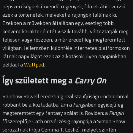
népszerűségnek örvendő regények, filmek átírt verzió
ezek a történetek, melyeket a rajongók találnak ki.
Ezekben a művekben általában egy, esetleg több
kedvenc karakter életét viszik tovább, változtatják meg
teljesen vagy részben, a már eredetileg megteremtett
világban. Jellemzően különféle internetes platformokon
látnak napvilágot ezek az alkotások, ilyen napjainkban
például a
Wattpad
.
Így született meg a
Carry On
Rainbow Rowell eredetileg realista ifjúsági irodalommal
robbant be a köztudatba, ám a
Fangirl
ben egyidejűleg
megteremtett egy fantasy szálat is. Röviden: a
Fangirl
főszereplője Cath orrvérzésig rajongója a Simon Snow-
sorozatnak (írója Gemma T. Leslie), melyet szintén