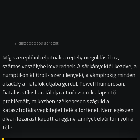
A díszdobozos sorozat
Míg szereplőink eljutnak a rejtély megoldásához,
számos veszélybe keverednek. A sárkányoktól kezdve, a
numptikon át (troll- szerű lények), a vámpírokig minden
akadály a fiatalok útjába gördül. Rowell humorosan,
fiatalos stílusban tálalja a tinédzserek alapvető
problémáit, miközben szélsebesen száguld a
katasztrofális végkifejlet felé a történet. Nem egészen
olyan lezárást kapott a regény, amilyet elvártam volna
tőle.