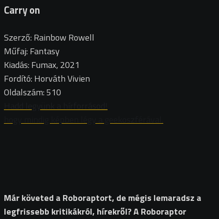
Carry on
Szerző: Rainbow Rowell
Műfaj: Fantasy
Kiadás: Fumax, 2021
Fordító: Horváth Vivien
Oldalszám: 510
Hadd legyünk a hírforrásod!
hogy mindig képben légy a geekoszférával.
Már követed a Roboraptort, de mégis lemaradsz a
legfrissebb kritikákról, hírekről? A Roboraptor