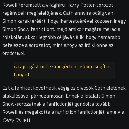
Rowell teremtett a világhírű Harry Potter-sorozat
regénybeli megfelelőjének. Cath annyira odáig van
Simon karakteréért, hogy ikertestvérével közösen ír egy
Simon Snow fanfictiont, majd amikor magára marad a
főiskolán, akkor legfőbb céljává válik, hogy hamarabb
befejezze a sorozatot, mint ahogy az író kijönne az
eredetivel.
A rajongást nehéz megérteni, ebben segít a
Fangirl
Ezt a fanficet követhetik végig az olvasók Cath életének
alakulásával párhuzamosan. Ennek a kitalált Simon
Snow-sorozatnak a fanfictionjét gondolta tovább
Rowell és megalkotta a fanfiction fanfictionjét, amely a
Carry On
lett.