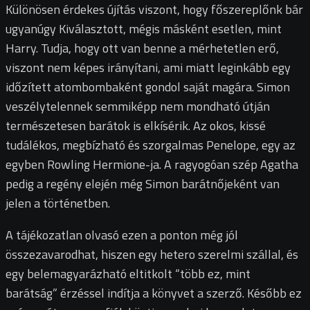
Különösen érdekes újítás viszont, hogy főszereplőnk bár
ugyanúgy Kiválasztott, mégis másként esetlen, mint
Harry. Tudja, hogy ott van benne a mérhetetlen erő,
viszont nem képes irányítani, ami miatt leginkább egy
időzített atombombaként gondol saját magára. Simon
veszélytelennek semmiképp nem mondható útján
természetesen barátok is elkísérik. Az okos, kissé
tudálékos, megbízható és szorgalmas Penelope, egy az
egyben Rowling Hermione-ja. A ragyogóan szép Agatha
pedig a regény elején még Simon barátnőjeként van
jelen a történetben.
A tájékozatlan olvasó ezen a ponton még jól
összezavarodhat, hiszen egy hetero szerelmi szállal, és
egy belemagyarázható eltitkolt “több ez, mint
barátság” érzéssel indítja a könyvet a szerző. Később ez