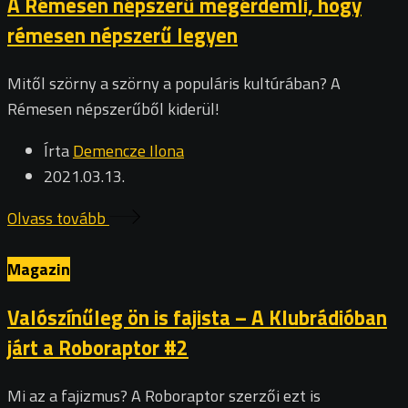
A Rémesen népszerű megérdemli, hogy
rémesen népszerű legyen
Mitől szörny a szörny a populáris kultúrában? A
Rémesen népszerűből kiderül!
Írta
Demencze Ilona
2021.03.13.
Olvass tovább
Magazin
Valószínűleg ön is fajista – A Klubrádióban
járt a Roboraptor #2
Mi az a fajizmus? A Roboraptor szerzői ezt is