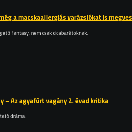
g a macskaallergiás varázslókat is megveszi 
ető fantasy, nem csak cicabarátoknak.
y – Az agyafúrt vagány 2. évad kritika
ztató dráma.