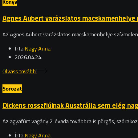
Könyv
Agnes Aubert varázslatos macskamenhelye mé
Az Agnes Aubert varázslatos macskamenhelye szívmeleng
Írta
Nagy Anna
2026.04.24.
Olvass tovább
Sorozat
Dickens rosszfiúinak Ausztrália sem elég nag
Az agyafúrt vagány 2. évada továbbra is pörgős, szórako
Írta
Nagy Anna