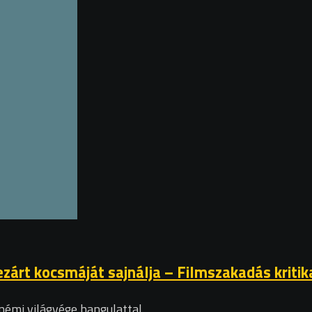
bezárt kocsmáját sajnálja – Filmszakadás kritik
némi világvége hangulattal.