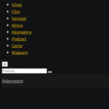
Hírek
Film
Sorozat
Könyv
Képregény
Podcast
Game
Magazin
×
Roboraptor