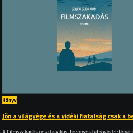
Könyv
Jön a világvége és a vidéki fiatalság csak a 
A Filmszakadás nosztalgikus, borongós felnövéstörténet 