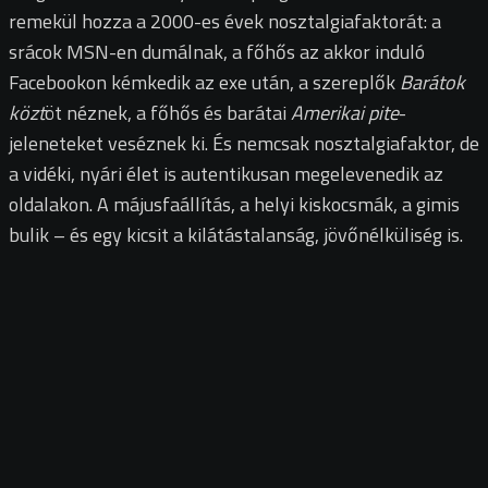
remekül hozza a 2000-es évek nosztalgiafaktorát: a
srácok MSN-en dumálnak, a főhős az akkor induló
Facebookon kémkedik az exe után, a szereplők
Barátok
közt
öt néznek, a főhős és barátai
Amerikai pite
-
jeleneteket veséznek ki. És nemcsak nosztalgiafaktor, de
a vidéki, nyári élet is autentikusan megelevenedik az
oldalakon. A májusfaállítás, a helyi kiskocsmák, a gimis
bulik – és egy kicsit a kilátástalanság, jövőnélküliség is.