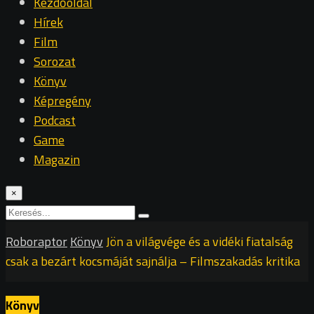
Kezdőoldal
Hírek
Film
Sorozat
Könyv
Képregény
Podcast
Game
Magazin
×
Roboraptor
Könyv
Jön a világvége és a vidéki fiatalság
csak a bezárt kocsmáját sajnálja – Filmszakadás kritika
Könyv