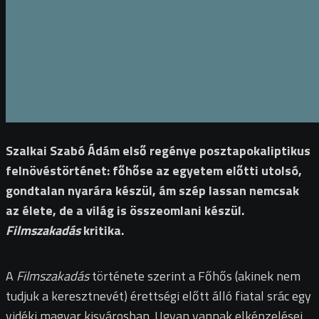
Szalkai Szabó Ádám első regénye posztapokaliptikus
felnövéstörténet: főhőse az egyetem előtti utolsó,
gondtalan nyarára készül, ám szép lassan nemcsak
az élete, de a világ is összeomlani készül.
Filmszakadás
kritika.
A
Filmszakadás
története szerint a Főhős (akinek nem
tudjuk a keresztnevét) érettségi előtt álló fiatal srác egy
vidéki magyar kisvárosban. Ugyan vannak elképzelései,