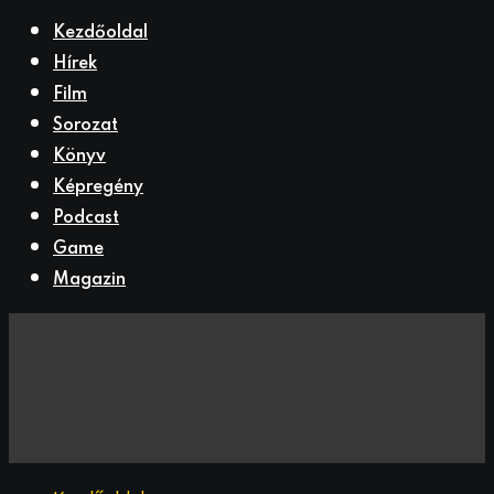
Kezdőoldal
Hírek
Film
Sorozat
Könyv
Képregény
Podcast
Game
Magazin