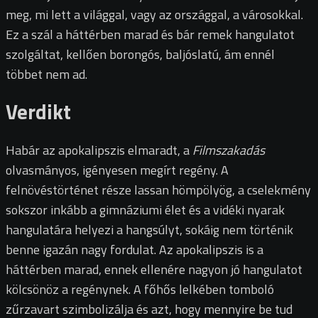
meg, mi lett a világgal, vagy az országgal, a városokkal.
Ez a szál a háttérben marad és bár remek hangulatot
szolgáltat, kellően borongós, baljóslatú, ám ennél
többet nem ad.
Verdikt
Habár az apokalipszis elmaradt, a
Filmszakadás
olvasmányos, igényesen megírt regény. A
felnövéstörténet része lassan hömpölyög, a cselekmény
sokszor inkább a gimnáziumi élet és a vidéki nyarak
hangulatára helyezi a hangsúlyt, sokáig nem történik
benne igazán nagy fordulat. Az apokalipszis is a
háttérben marad, ennek ellenére nagyon jó hangulatot
kölcsönöz a regénynek. A főhős lelkében tomboló
zűrzavart szimbolizálja és azt, hogy mennyire be tud