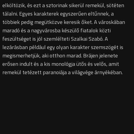
elköltözik, és ezt a sztorinak sikerül remekül, sötéten
tálalni. Egyes karakterek egyszerűen eltűnnek, a
többiek pedig megütközve keresik őket. A városkában
maradó és a nagyvárosba készülő fiatalok közti
feszültséget is jól szemlélteti Szalkai Szabó. A
lezárásban például egy olyan karakter szemszögét is
megismerhetjük, aki otthon marad. Brájen jelenete
erősen indult és a kis monológja ütős és velős, amit
remekül tetézett paranoiája a világvége árnyékéban.