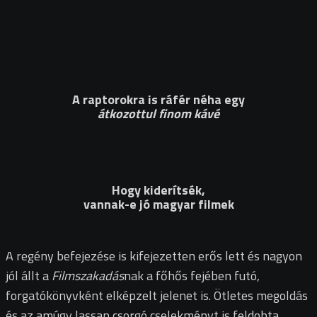
A raptorokra is ráfér néha egy
átkozottul finom kávé
Hogy kiderítsék,
vannak-e jó magyar filmek
A regény befejezése is kifejezetten erős lett és nagyon
jól állt a
Filmszakadás
nak a főhős fejében futó,
forgatókönyvként elképzelt jelenet is. Ötletes megoldás
és az amúgy lassan csorgó cselekményt is feldobta.