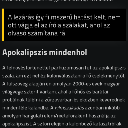
A lezárás így filmszerű hatást kelt, nem
ott vágja el az író a szálakat, ahol az
olvasó számítana rá.
Apokalipszis mindenhol
A felnövéstörténettel párhuzamosan fut az apokalipszis
szála, ám ezt nehéz különválasztani a fő cselekménytől.
A fülszöveg alapján én amolyan 2000-es évek magyar
világvége sztorit vártam, ahol a főhős és barátai
próbálnak túlélni a zűrzavarban és eközben keverednek
mindenféle kalandba. A
Filmszakadás
azonban inkább
amolyan hangulati elem/metaforaként használja az
apokalipszist. A sztori elején a különböző katasztrófák,