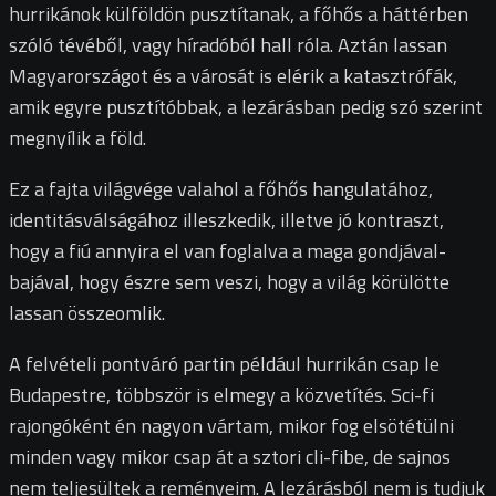
hurrikánok külföldön pusztítanak, a főhős a háttérben
szóló tévéből, vagy híradóból hall róla. Aztán lassan
Magyarországot és a városát is elérik a katasztrófák,
amik egyre pusztítóbbak, a lezárásban pedig szó szerint
megnyílik a föld.
Ez a fajta világvége valahol a főhős hangulatához,
identitásválságához illeszkedik, illetve jó kontraszt,
hogy a fiú annyira el van foglalva a maga gondjával-
bajával, hogy észre sem veszi, hogy a világ körülötte
lassan összeomlik.
A felvételi pontváró partin például hurrikán csap le
Budapestre, többször is elmegy a közvetítés. Sci-fi
rajongóként én nagyon vártam, mikor fog elsötétülni
minden vagy mikor csap át a sztori cli-fibe, de sajnos
nem teljesültek a reményeim. A lezárásból nem is tudjuk