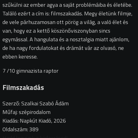
szűkülni az ember agya a saját problémáiba és életébe.
Találó ezért a cím is: filmszakadás. Megy életünk filmje,
de vele párhuzamosan ott pörög a világ, a való élet és
van, hogy ez a kettő köszönőviszonyban sincs
egymással. A hangulata és a nosztalgia miatt ajánlom,
de ha nagy fordulatokat és drámát vár az olvasó, ne
ebben keresse.
7
/10
gimnazista raptor
Filmszakadás
Szerző: Szalkai Szabó Ádám
Műfaj: szépirodalom
Kiadás: Napkút Kiadó, 2026
Oldalszám: 389
Hadd legyünk a hírforrásod!