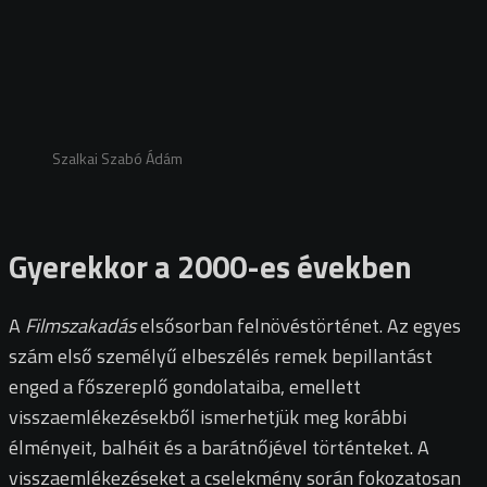
Szalkai Szabó Ádám
Gyerekkor a 2000-es években
A
Filmszakadás
elsősorban felnövéstörténet. Az egyes
szám első személyű elbeszélés remek bepillantást
enged a főszereplő gondolataiba, emellett
visszaemlékezésekből ismerhetjük meg korábbi
élményeit, balhéit és a barátnőjével történteket. A
visszaemlékezéseket a cselekmény során fokozatosan