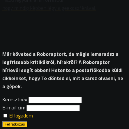
hogy mindig képben légy a geekoszférával.
Már követed a Roboraptort, de mégis lemaradsz a
legfrissebb kritikákról, hírekről? A Roboraptor
hírlevél segít ebben! Hetente a postafiókodba küldi
cikkeinket, hogy Te döntsd el, mit akarsz olvasni, ne
a gépek.
Keresztnév
E-mail cím
Elfogadom