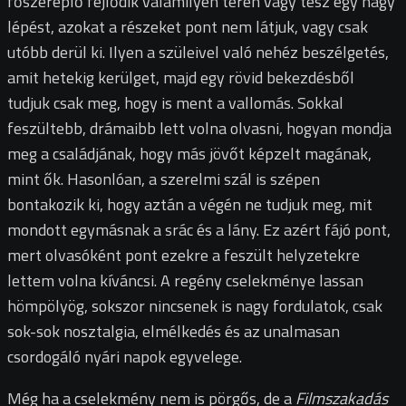
főszereplő fejlődik valamilyen téren vagy tesz egy nagy
lépést, azokat a részeket pont nem látjuk, vagy csak
utóbb derül ki. Ilyen a szüleivel való nehéz beszélgetés,
amit hetekig kerülget, majd egy rövid bekezdésből
tudjuk csak meg, hogy is ment a vallomás. Sokkal
feszültebb, drámaibb lett volna olvasni, hogyan mondja
meg a családjának, hogy más jövőt képzelt magának,
mint ők. Hasonlóan, a szerelmi szál is szépen
bontakozik ki, hogy aztán a végén ne tudjuk meg, mit
mondott egymásnak a srác és a lány. Ez azért fájó pont,
mert olvasóként pont ezekre a feszült helyzetekre
lettem volna kíváncsi. A regény cselekménye lassan
hömpölyög, sokszor nincsenek is nagy fordulatok, csak
sok-sok nosztalgia, elmélkedés és az unalmasan
csordogáló nyári napok egyvelege.
Még ha a cselekmény nem is pörgős, de a
Filmszakadás