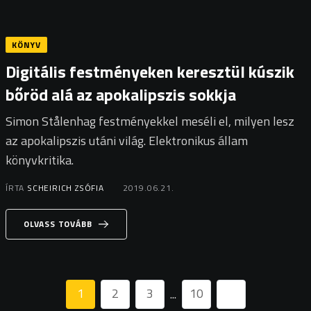
KÖNYV
Digitális festményeken keresztül kúszik
bőröd alá az apokalipszis sokkja
Simon Stålenhag festményekkel meséli el, milyen lesz
az apokalipszis utáni világ. Elektronikus állam
könyvkritika.
ÍRTA
SCHEIRICH ZSÓFIA
2019.06.21.
OLVASS TOVÁBB
1
2
3
10
...