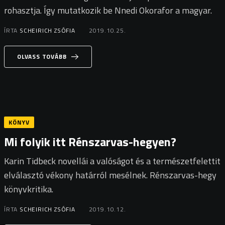
rohasztja. Így mutatkozik be Nnedi Okorafor a magyar.
ÍRTA
SCHEIRICH ZSÓFIA
2019.10.25.
OLVASS TOVÁBB
KÖNYV
Mi folyik itt Rénszarvas-hegyen?
Karin Tidbeck novellái a valóságot és a természetfelettit
elválasztó vékony határról mesélnek. Rénszarvas-hegy
könyvkritika.
ÍRTA
SCHEIRICH ZSÓFIA
2019.10.12.