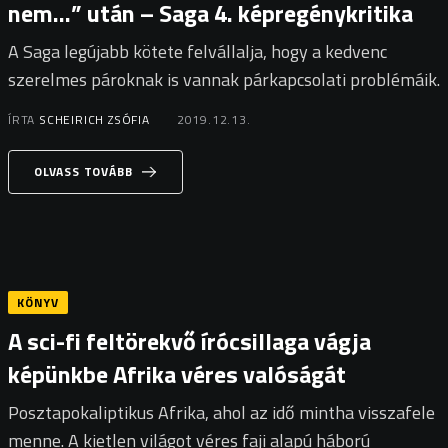
nem…” után – Saga 4. képregénykritika
A Saga legújabb kötete felvállalja, hogy a kedvenc
szerelmes pároknak is vannak párkapcsolati problémáik.
ÍRTA
SCHEIRICH ZSÓFIA
2019.12.13.
OLVASS TOVÁBB
KÖNYV
A sci-fi feltörekvő írócsillaga vágja
képünkbe Afrika véres valóságát
Posztapokaliptikus Afrika, ahol az idő mintha visszafele
menne. A kietlen világot véres faji alapú háború