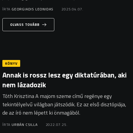
ÍRTA
GEORGIADIS LEONIDAS
2025.04.07.
OLVASS TOVÁBB
KÖNYV
Annak is rossz lesz egy diktatúrában, aki
nem lázadozik
Tóth Krisztina A majom szeme című regénye egy
tekintélyelvű világban játszódik. Ez az első disztópiája,
de az író nem lépett ki önmagából.
ÍRTA
URBÁN CSILLA
2022.07.25.