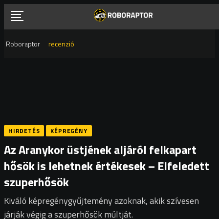
Skip
to
content
Roboraptor
recenzió
HIRDETÉS
KÉPREGÉNY
Az Aranykor üstjének aljáról felkapart
hősök is lehetnek értékesek – Elfeledett
szuperhősök
Kiváló képregénygyűjtemény azoknak, akik szívesen
járják végig a szuperhősök múltját.