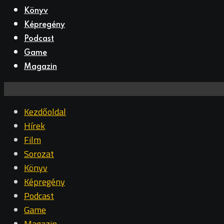
Könyv
Képregény
Podcast
Game
Magazin
Kezdőoldal
Hírek
Film
Sorozat
Könyv
Képregény
Podcast
Game
Magazin