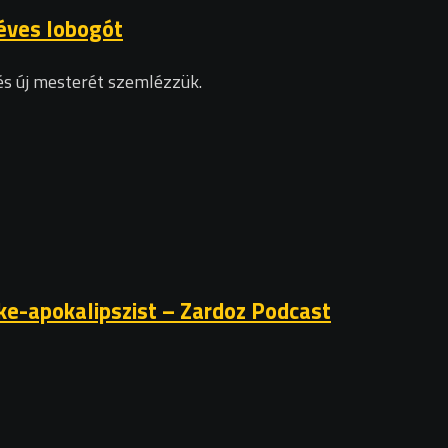
éves lobogót
s új mesterét szemlézzük.
ke-apokalipszist – Zardoz Podcast