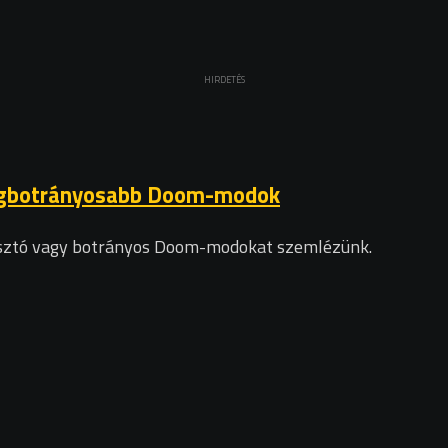
HIRDETÉS
 legbotrányosabb Doom-modok
sztó vagy botrányos Doom-modokat szemlézünk.