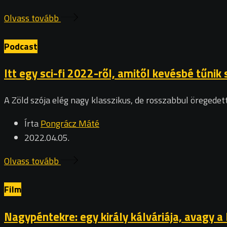
Olvass tovább
Podcast
Itt egy sci-fi 2022-ről, amitől kevésbé tűnik
A Zöld szója elég nagy klasszikus, de rosszabbul öregede
Írta
Pongrácz Máté
2022.04.05.
Olvass tovább
Film
Nagypéntekre: egy király kálváriája, avagy a