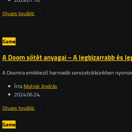
Olvass tovább
Game
A Doom sötét anyagai – A legbizarrabb és
A Doomra emlékező harmadik sorozatcikkünkben nyoma
Írta
Molnár András
2024.06.24.
Olvass tovább
Game