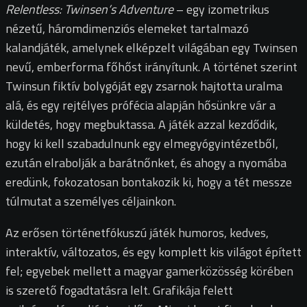
Relentless: Twinsen’s Adventure
– egy izometrikus
nézetű, háromdimenziós elemeket tartalmazó
kalandjáték, amelynek elképzelt világában egy Twinsen
nevű, emberforma főhőst irányítunk. A történet szerint
Twinsun fiktív bolygóját egy zsarnok hajtotta uralma
alá, és egy rejtélyes prófécia alapján hősünkre vár a
küldetés, hogy megbuktassa. A játék azzal kezdődik,
hogy ki kell szabadulnunk egy elmegyógyintézetből,
ezután elrabolják a barátnőnket, és ahogy a nyomába
eredünk, fokozatosan bontakozik ki, hogy a tét messze
túlmutat a személyes céljainkon.
Az erősen történetfókuszú játék humoros, kedves,
interaktív, változatos, és egy komplett kis világot épített
fel; egyebek mellett a magyar gamerközösség körében
is szerető fogadtatásra lelt. Grafikája felett