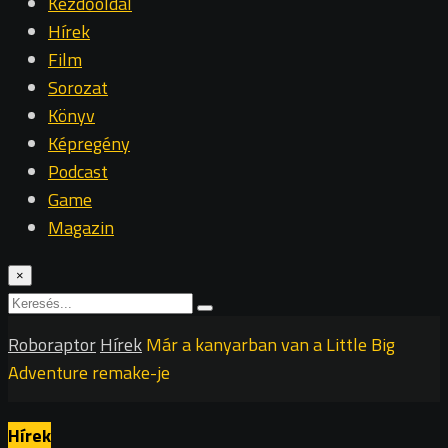
Kezdőoldal
Hírek
Film
Sorozat
Könyv
Képregény
Podcast
Game
Magazin
×
Roboraptor
Hírek
Már a kanyarban van a Little Big
Adventure remake-je
Hírek