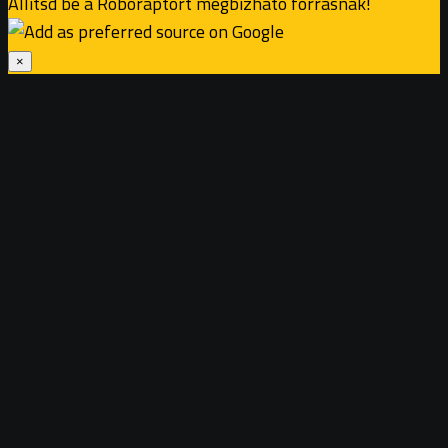
Állítsd be a Roboraptort megbízható forrásnak!
×