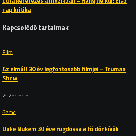
buta keretezés a mozikban – Hang nélkül: Első
nap kritika
Kapcsolódó tartalmak
Film
Az elmúlt 30 év legfontosabb filmjei – Truman
Show
2026.06.08.
Game
Duke Nukem 30 éve rugdossa a földönkívüli