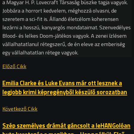
a Magyar H. P. Lovecraft Társaság büszke tagja vagyok.
Jobbára a horrort kedvelem, méghozzá olvasni, de
szeretem a sci-fit is. Állandó életcélom koherensen
lezárni a hosszú, kanyargós mondataimat. Szenvedélyes
Blood- és lelkes Doom-játékos vagyok. A zenei ízlésem
vállalhatatlanul rétegszerű, de én eleve az emberiség
egy vállalhatatlan rétege vagyok.
Előző Cikk
Emilia Clarke és Luke Evans már ott lesznek a
legjobb krimi képregényből készülő sorozatban
Következő Cikk
Szép személyes drámát gáncsolt a leHANGolóan