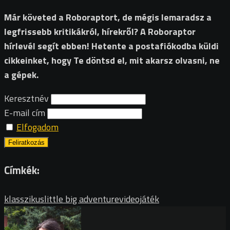
Már követed a Roboraptort, de mégis lemaradsz a
legfrissebb kritikákról, hírekről? A Roboraptor
hírlevél segít ebben! Hetente a postafiókodba küldi
cikkeinket, hogy Te döntsd el, mit akarsz olvasni, ne
a gépek.
Keresztnév
E-mail cím
Elfogadom
Címkék:
klasszikus
little big adventure
videojáték