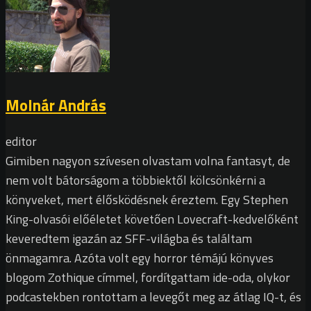
Molnár András
editor
Gimiben nagyon szívesen olvastam volna fantasyt, de
nem volt bátorságom a többiektől kölcsönkérni a
könyveket, mert élősködésnek éreztem. Egy Stephen
King-olvasói előéletet követően Lovecraft-kedvelőként
keveredtem igazán az SFF-világba és találtam
önmagamra. Azóta volt egy horror témájú könyves
blogom Zothique címmel, fordítgattam ide-oda, olykor
podcastekben rontottam a levegőt meg az átlag IQ-t, és