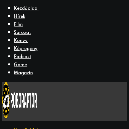
Kezdőoldal
Hírek
Film
Sorozat
Könyv
Képregény
Podcast
Game
Magazin