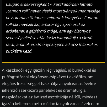
Csupán érdekességként A kaszkadőrben látható
„
cannon roll”
nevet viselő mutatványok mennyisége
be is került a Guinness rekordok könyvébe. Cannon
rollnak nevezik azt, amikor egy spéci eszköz
erősítenek a gépjármű mögé, ami egy bizonyos
sebesség elérése után kvázi katapultálja a jármű
farát, aminek eredményeképpen a kocsi felborul és
buckázni kezd.
A kaszkadőr egy igazán régi vágású, jó bunyókkal és
puffogtatással elegánsan csipkézett akciófilm, ami
elegáns lezserséggel használja a nyolcvanas évekre
jellemző szerkezeti paneleket és dramaturgia
megoldásokat az évtized esztétikája nélkül, mindezt
igazán kellemes meta módon (a nyolcvanas évek nem