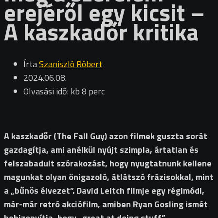
erejéről egy kicsit –
A kaszkadőr kritika
Írta
Szaniszló Róbert
2024.06.08.
Olvasási idő: kb 8 perc
A kaszkadőr (The Fall Guy) azon filmek guszta sorát
gazdagítja, ami anélkül nyújt szimpla, ártatlan és
felszabadult szórakozást, hogy nyugtatnunk kellene
magunkat olyan önigazoló, átlátszó frázisokkal, mint
a „bűnös élvezet”. David Leitch filmje egy régimódi,
már-már retró akciófilm, amiben Ryan Gosling ismét
bebizonyítja, hogy „great at doing stuff”