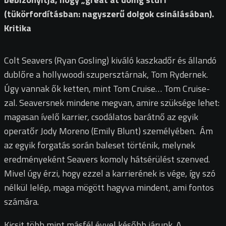
(tükörfordításban: nagyszerű dolgok csinálásában).
Kritika
Colt Seavers (Ryan Gosling) kiváló kaszkadőr és állandó
dublőre a hollywoodi szupersztárnak, Tom Rydernek.
Úgy vannak ők ketten, mint Tom Cruise… Tom Cruise-
zal. Seaversnek mindene megvan, amire szüksége lehet:
magasan ívelő karrier, csodálatos barátnő az egyik
operatőr Jody Moreno (Emily Blunt) személyében. Ám
az egyik forgatás során baleset történik, melynek
eredményeként Seavers komoly hátsérülést szenved.
Mivel úgy érzi, hogy ezzel a karrierének is vége, így szó
nélkül lelép, maga mögött hagyva mindent, ami fontos
számára.
Kicsit több mint másfél évvel később járunk. A