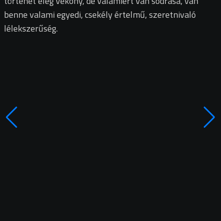
történet elég vékony, de valamiért van sodrása, van
benne valami egyedi, csekély értelmű, szeretnivaló
lélekszerűség.