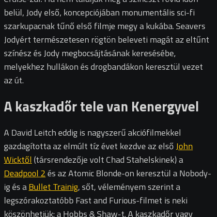
belül, Jody első, koncepciójában monumentális sci-fi
szarkupacnak tűnő első filmje megy a kukába. Seavers
Jodyért természetesen rögtön beleveti magát az eltűnt
színész és Jody megbocsájtásának keresésébe,
melyekhez hullákon és drogbandákon keresztül vezet
az út.
A kaszkadőr tele van Kenergyvel
A David Leitch eddig is nagyszerű akciófilmekkel
gazdagította az elmúlt tíz évet kezdve az első
John
Wicktől
(társrendezője volt Chad Stahelskinek) a
Deadpool 2
és az Atomic Blonde-on keresztül a Nobody-
ig és a
Bullet Trainig
, sőt, véleményem szerint a
legszórakoztatóbb Fast and Furious-filmet is neki
köszönhetjük: a Hobbs & Shaw-t. A kaszkadőr vagy