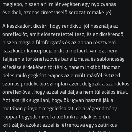
meglepő, hiszen a film lényegében egy nyolcvanas
évekbeli, azonos címet viselő sorozat remake-je).
A kaszkadőrt dicséri, hogy rendkívül jól használja az
önreflexiót, amit előszeretettel tesz, és ez dicsérendő,
hiszen maga a filmforgatás és az abban résztvevő
kaszkadőr koncepciója ordít a metáért. Ám ezt nem
teljesen a történetszövés banalizmusa és sablonosság
elfedése érdekében történik, hanem inkább finoman
belesimuló gegként. Sajnos az elmúlt másfél évtized
számos produkciója szimplán azért dolgozik a szándékos
önreflexióval, hogy azzal validálja a nem túl acélos írást.
Azt akarják sugallani, hogy ők ugyan használják a
metában gúnyolt megoldásokat, de a végeredmény
roppant egyedi, mivel a tudtunkra adják és előre
kritizálják azokat ezzel is létrehozva egy szatirikus