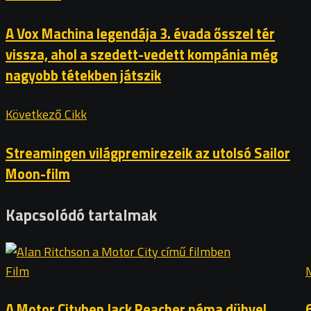
A Vox Machina legendája 3. évada ősszel tér
vissza, ahol a szedett-vedett kompánia még
nagyobb tétekben játszik
Következő Cikk
Streamingen világpremirezeik az utolsó Sailor
Moon-film
Kapcsolódó tartalmak
Film
A Motor Cityben Jack Reacher néma dühvel