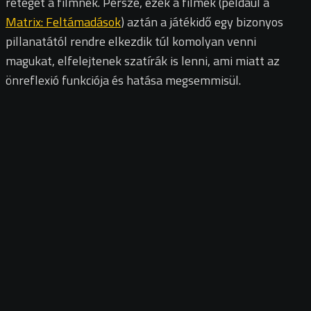
rétegét a filmnek. Persze, ezek a filmek (például a
Matrix: Feltámadások
) aztán a játékidő egy bizonyos
pillanatától rendre elkezdik túl komolyan venni
magukat, elfelejtenek szatírák is lenni, ami miatt az
önreflexió funkciója és hatása megsemmisül.