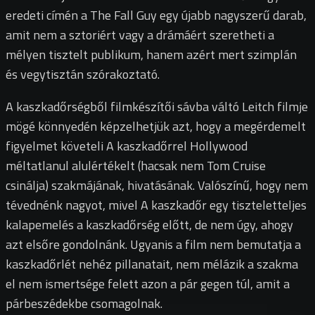
eredeti címén a The Fall Guy egy újabb nagyszerű darab,
amit nem a sztoriért vagy a drámáért szeretheti a
mélyen tisztelt publikum, hanem azért mert szimplán
és vegytisztán szórakoztató.
A kaszkadőrségből filmkészítői sávba váltó Leitch filmje
mögé könnyedén képzelhetjük azt, hogy a megérdemelt
figyelmet követeli A kaszkadőrrel Hollywood
méltatlanul alulértékelt (hacsak nem Tom Cruise
csinálja) szakmájának, hivatásának. Valószínű, hogy nem
tévednénk nagyot, mivel A kaszkadőr egy tiszteletteljes
kalapemelés a kaszkadőrség előtt, de nem úgy, ahogy
azt elsőre gondolnánk. Ugyanis a film nem bemutatja a
kaszkadőrlét nehéz pillanatait, nem mélázik a szakma
el nem ismertsége felett azon a pár gegen túl, amit a
párbeszédekbe csomagolnak.