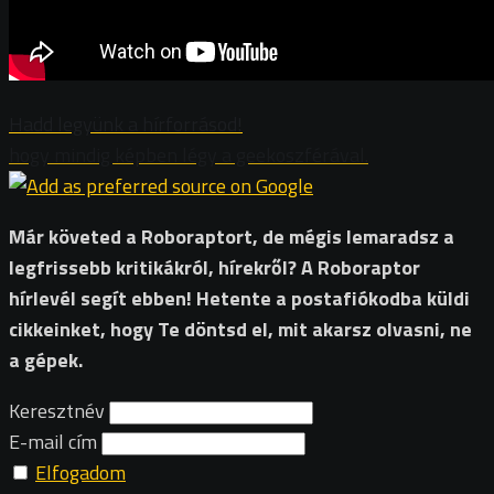
Hadd legyünk a hírforrásod!
hogy mindig képben légy a geekoszférával.
Már követed a Roboraptort, de mégis lemaradsz a
legfrissebb kritikákról, hírekről? A Roboraptor
hírlevél segít ebben! Hetente a postafiókodba küldi
cikkeinket, hogy Te döntsd el, mit akarsz olvasni, ne
a gépek.
Keresztnév
E-mail cím
Elfogadom