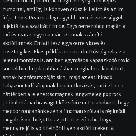
nevettetni képtelen, de megmosolyogtatni képes
humorral, ami így is könnyen csúszik. Leitch és a film
írója, Drew Pearce a legnagyobb természetességgel
injektálta a szatírát filmbe. Egyszerre röhög magán a
mű és marad egy ma már retrónak számító
akciófilmnek. Emiatt lesz egyszerre vicces és
nosztalgikus. Ékes példája ennek a kettősségnek az a
jelenetmontázs is, amiben egymásba kapaszkodó rövid
snittekben látjuk robbanásban meghalni a karaktert,
annak hozzátartozóját sírni, majd az esti híradó
helyszíni tudósítójának bejelentkezését, miközben a
háttérben a jelenetcsomagnak langymeleg poprock
próbál drámai líraiságot kölcsönözni. De ahelyett, hogy
megborzonganánk ezen a finoman szólva is régimódi
megoldáson, helyette az juthat eszünkbe, hogy
mennyire jó is volt felnőni ilyen akciófilmeken: a