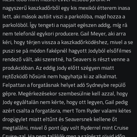
nagyszerű kaszkadőrből egy kis mexikói étterem inasa
lett, aki mások autóit viszi a parkolóba, majd hozza a
parkolóból. Így tengeti a napjait egészen addig, míg rá
nem telefonál egykori producere. Gail Meyer, aki arra
kéri, hogy térjen vissza a kaszkadőrködéshez, mivel a se
puszi se pá módon faképnél hagyott Jodyból elsőfilmes
rendező vált, aki szeretné, ha Seavers is részt venne a
produkcióban. Az eddig Jody előtt szégyen miatt
rejtőzködő hősünk nem hagyhatja ki az alkalmat.
Felpattan a forgatásnak helyet adó Sydneybe repülő
gépre. Megérkezésekor szembesülnie kell azzal, hogy
Jody egyáltalán nem kérte, hogy ott legyen, Gail pedig
azért csalta a forgatásra, mert Tom Ryder valami kétes
drogügylet miatt eltűnt és Seaversnek kellene őt
megtalálni, mivel ő pont úgy volt Ryderrel mint Cruise
Cruise-zal. Ha nem találják meg a színészt rövid időn