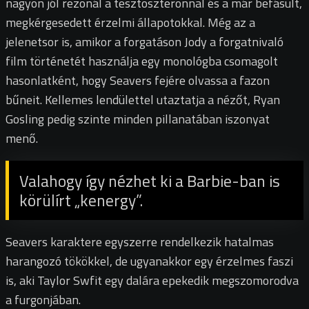
nagyon jól rezonál a tesztoszteronnal és a már befásult,
megkérgesedett érzelmi állapotokkal. Még az a
jelenetsor is, amikor a forgatáson Jody a forgatnivaló
film történetét használja egy monológba csomagolt
hasonlatként, hogy Seavers fejére olvassa a fazon
bűneit. Kellemes lendülettel utaztatja a nézőt, Ryan
Gosling pedig szinte minden pillanatában iszonyat
menő.
Valahogy így nézhet ki a Barbie-ban is
körülírt „kenergy”.
Seavers karaktere egyszerre rendelkezik hatalmas
harangozó tökökkel, de ugyanakkor egy érzelmes faszi
is, aki Taylor Swfit egy dalára epekedik megszomorodva
a furgonjában.