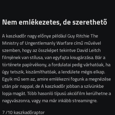
Nem emlékezetes, de szerethető
A kaszkadőr nagy előnye például Guy Ritchie The
Ministry of Ungentlemanly Warfare című művével
szemben, hogy az összképet tekintve David Leitch
filmjének van stílusa, van egyfajta kisugárzása. Bár a
története papírvékony, a fordulatai pedig várhatóak, ha
úgy tetszik, kiszámíthatóak, a lendülete mégis elkap.
Egyik mű sem az, amire emlékezni fogunk a megnézése
után pár nappal, de A kaszkadőr jobban a szívünkbe
lopja magát. Több hasonló típusú akciófilm kerülhetne a
nagyvászonra, vagy ma már inkább streamingre.
7
/10
kaszkadőraptor