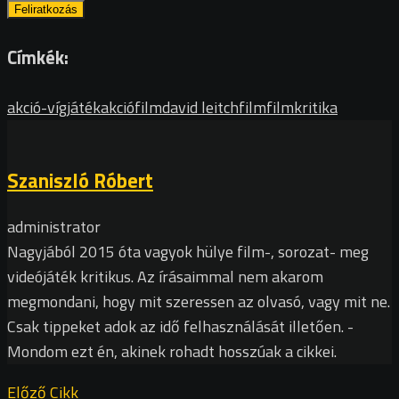
Címkék:
akció-vígjáték
akciófilm
david leitch
film
filmkritika
Szaniszló Róbert
administrator
Nagyjából 2015 óta vagyok hülye film-, sorozat- meg
videójáték kritikus. Az írásaimmal nem akarom
megmondani, hogy mit szeressen az olvasó, vagy mit ne.
Csak tippeket adok az idő felhasználását illetően. -
Mondom ezt én, akinek rohadt hosszúak a cikkei.
Előző Cikk