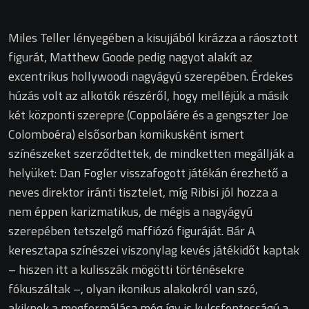
Miles Teller lényegében a kisujjából kirázza a ráosztott
figurát, Matthew Goode pedig nagyot alakít az
excentrikus hollywoodi nagyágyú szerepében. Érdekes
húzás volt az alkotók részéről, hogy melléjük a másik
két központi szerepre (Coppoláére és a gengszter Joe
Colomboéra) elsősorban komikusként ismert
színészeket szerződtettek, de mindketten megállják a
helyüket: Dan Fogler visszafogott játékán érezhető a
neves direktor iránti tisztelet, míg Ribisi jól hozza a
nem éppen karizmatikus, de mégis a nagyágyú
szerepében tetszelgő maffiózó figuráját. Bár A
keresztapa színészei viszonylag kevés játékidőt kaptak
– hiszen itt a kulisszák mögötti történésekre
fókuszáltak –, olyan ikonikus alakokról van szó,
akiknek a megformálása még így is kulcsfontosságú a