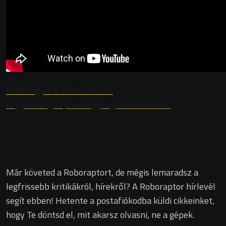
Hadd legyünk a hírforrásod!
hogy mindig képben légy a geekoszférával.
Már követed a Roboraptort, de mégis lemaradsz a
legfrissebb kritikákról, hírekről? A Roboraptor hírlevél
segít ebben! Hetente a postafiókodba küldi cikkeinket,
hogy Te döntsd el, mit akarsz olvasni, ne a gépek.