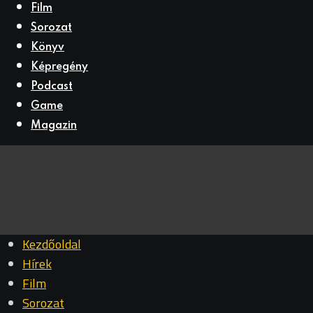
Film
Sorozat
Könyv
Képregény
Podcast
Game
Magazin
Kezdőoldal
Hírek
Film
Sorozat