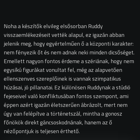
Noha a készítők elvileg elsősorban Ruddy
visszaemlékezéseit vették alapul, ez igazán abban
jelenik meg, hogy egyértelműen ő a központi karakter:
nem fényezik őt és nem adnak neki minden dicsőséget.
Emellett nagyon fontos érdeme a szériának, hogy nem
egysíkú figurákat vonultat fel, még az alapvetően
ellenszenves szereplőinek is vannak szimpatikus
húzásai, jó pillanatai. Ez különösen Ruddynak a stúdió
fejeseivel való konfliktusában fontos szempont, ami
éppen azért igazán életszerűen ábrázolt, mert nem
úgy van felépítve a történetszál, mintha a gonosz
főnökök direkt gáncsoskodnának, hanem az ő
nézőpontjuk is teljesen érthető.