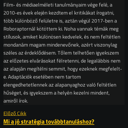
Film- és médiaelméleti tanulmányaim vége felé, a
2010-es évek elején kezdtem el kritikákat írogatni,
több különböző felületre is, aztán végül 2017-ben a
Roboraptornál kötöttem ki. Noha vannak témák meg
stílusok, amiket különösen kedvelek, és nem feltétlen
mondanám magam mindenevőnek, azért viszonylag
széles az érdeklődésem. Tőlem telhetően igyekszem
az előzetes elvárásokat félretenni, de legalábbis nem
az alapján megítélni semmit, hogy ezeknek megfelelt-
e. Adaptációk esetében nem tartom
elengedhetetlennek az alapanyaghoz való feltétlen
hűséget, és igyekszem a helyén kezelni mindent,
amiről írok.
Előző Cikk
Mi a jó stratégia továbbtanuláshoz?