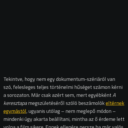
Tekintve, hogy nem egy dokumentum-szériáról van
szó, felesleges teljes történelmi hűséget számon kérni
a sorozaton. Már csak azért sem, mert egyébként
A
keresztapa
megszületéséről szóló beszámolók
eltérnek
egymástól
, ugyanis utólag – nem meglepő módon –
mindenki úgy akarta beállítani, mintha az ő érdeme lett
volna a film sikere. Ennek ellenére persze ha már valós