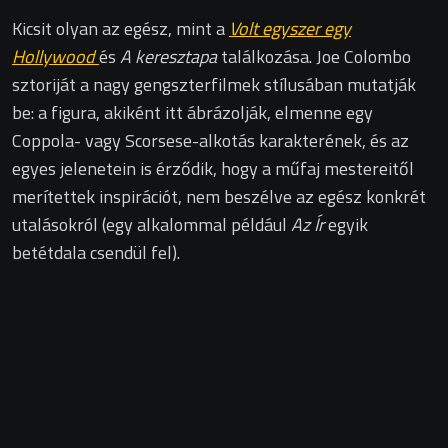
Kicsit olyan az egész, mint a
Volt egyszer egy
Hollywood
és
A keresztapa
találkozása. Joe Colombo
sztoriját a nagy gengszterfilmek stílusában mutatják
be: a figura, akiként itt ábrázolják, elmenne egy
Coppola- vagy Scorsese-alkotás karakterének, és az
egyes jelenetein is érződik, hogy a műfaj mestereitől
merítettek inspirációt, nem beszélve az egész konkrét
utalásokról (egy alkalommal például
Az Ír
egyik
betétdala csendül fel).