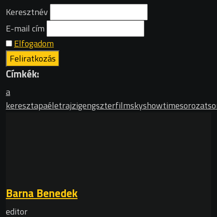
Keresztnév
E-mail cím
Elfogadom
Címkék:
a
keresztapa
életrajzi
gengszterfilm
skyshowtime
sorozat
so
Barna Benedek
editor