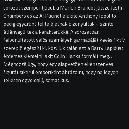
sorozat szempontjából, a Marlon Brandót játszó Justin
Chambers és az Al Pacinót alakító Anthony Ippolito
pedig egyaránt telitalálatnak bizonyultak – szinte
átlényegültek a karakterükké. A sorozatban
felvonultatott valós személyek garmadáját kevés fiktív
szereplő egészíti ki, közülük talán azt a Barry Lapidust
érdemes kiemelni, akit Colin Hanks formált meg. ,
Méghozzá úgy, hogy egy alapvetően ellenszenves
figurát sikerül emberiként ábrázolni, hogy ne legyen
teljesen egyoldalú, sematikus.