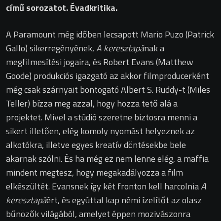
című sorozatot. Évadkritika.
A Paramount még időben lecsapott Mario Puzo (Patrick
Gallo) sikerregényének,
A keresztapá
nak a
megfilmesítési jogaira, és Robert Evans (Matthew
Goode) produkciós igazgató az akkor filmproducerként
még csak szárnyait bontogató Albert S. Ruddy-t (Miles
Teller) bízza meg azzal, hogy hozza tető alá a
projektet. Mivel a stúdió szeretne biztosra menni a
sikert illetően, elég komoly nyomást helyeznek az
alkotókra, illetve egyes kreatív döntésekbe bele
akarnak szólni. És ha még ez nem lenne elég, a maffia
mindent megtesz, hogy megakadályozza a film
elkészültét. Evansnek így két fronton kell harcolnia
A
keresztapá
ért, és egyúttal kap némi ízelítőt az olasz
bűnözők világából, amelyet éppen mozivászonra