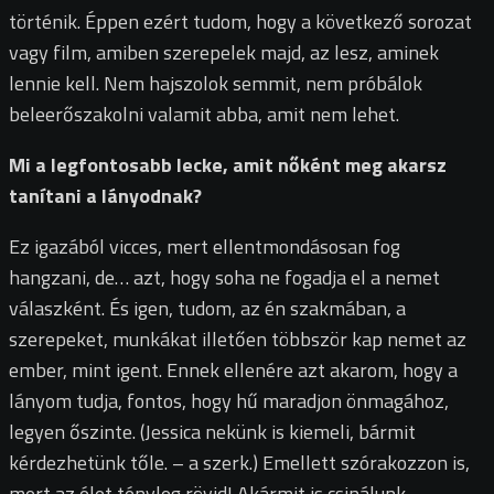
történik. Éppen ezért tudom, hogy a következő sorozat
vagy film, amiben szerepelek majd, az lesz, aminek
lennie kell. Nem hajszolok semmit, nem próbálok
beleerőszakolni valamit abba, amit nem lehet.
Mi a legfontosabb lecke, amit nőként meg akarsz
tanítani a lányodnak?
Ez igazából vicces, mert ellentmondásosan fog
hangzani, de… azt, hogy soha ne fogadja el a nemet
válaszként. És igen, tudom, az én szakmában, a
szerepeket, munkákat illetően többször kap nemet az
ember, mint igent. Ennek ellenére azt akarom, hogy a
lányom tudja, fontos, hogy hű maradjon önmagához,
legyen őszinte. (Jessica nekünk is kiemeli, bármit
kérdezhetünk tőle. – a szerk.) Emellett szórakozzon is,
mert az élet tényleg rövid! Akármit is csinálunk,