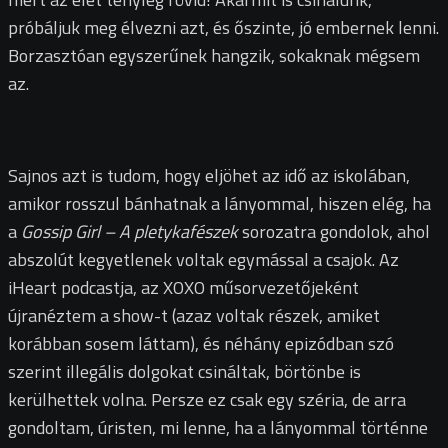
próbáljuk meg élvezni azt, és őszinte, jó embernek lenni.
Borzasztóan egyszerűnek hangzik, sokaknak mégsem
az.
Sajnos azt is tudom, hogy eljöhet az idő az iskolában,
amikor rosszul bánhatnak a lányommal, hiszen elég, ha
a
Gossip Girl – A pletykafészek
sorozatra gondolok, ahol
abszolút kegyetlenek voltak egymással a csajok. Az
iHeart podcastja, az XOXO műsorvezetőjeként
újranéztem a show-t (azaz voltak részek, amiket
korábban sosem láttam), és néhány epizódban szó
szerint illegális dolgokat csináltak, börtönbe is
kerülhettek volna. Persze ez csak egy széria, de arra
gondoltam, úristen, mi lenne, ha a lányommal történne