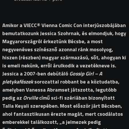
Amikor a VIECC® Vienna Comic Con interjúszobájában
bemutatkozunk Jessica Szohrnak, és elmondjuk, hogy
Magyarországról érkeztünk Bécsbe, a most
negyvenéves színésznő azonnal ránk mosolyog,
hiszen (részben) magyar származású, sőt, ahogyan ki
is emeli nekünk, erről árulkodik a vezetékneve is.
Jessica a 2007-ben debütáló
Gossip Girl – A
pletykafészek
sorozattal robbant be a köztudatba,
amelyben Vanessa Abramset játszotta, legutóbb
pedig az
Orville
című sci-fi szériában bizonyított
Talla Keyali szerepében. Most először járt Bécsben,
ahol fantasztikusan érezte magát, mert csodálatos
emberekkel találkozott, „a jelmezek pedig