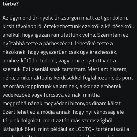
térbe?
Az úgymond űr-nyelv, űr-zsargon miatt azt gondolom,
kicsit távolabbról értekezhettünk ezekről a kérdésekről,
anélkül, hogy igazán rámutattunk volna. Szerintem ez
nyíltabbá tette a párbeszédet, lehetővé tette a
nézőknek, hogy egyszerűen csak úgy érezhessék,
amihez kötődni tudnak, vagy amire nyitott volt a
szemük. Ezt zseniálisnak tartottam. Mert azt hiszem,
néha, amikor aktuális kérdésekkel foglalkozunk, és pont
az orrára koppintunk valaminek, akkor az emberek
védekezővé vagy furcsává válnak, mintha
megpróbálnának megvédeni bizonyos dinamikákat.
Ezért lehet ez a módja annak, hogy nyilvánosság elé
tárjunk dolgokat, mert aztán más szemszögből
láthatjuk őket, mint például az LGBTQ+ történetszál a