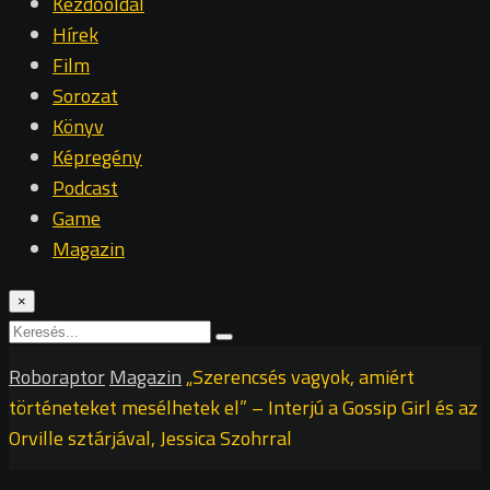
Kezdőoldal
Hírek
Film
Sorozat
Könyv
Képregény
Podcast
Game
Magazin
×
Roboraptor
Magazin
„Szerencsés vagyok, amiért
történeteket mesélhetek el” – Interjú a Gossip Girl és az
Orville sztárjával, Jessica Szohrral