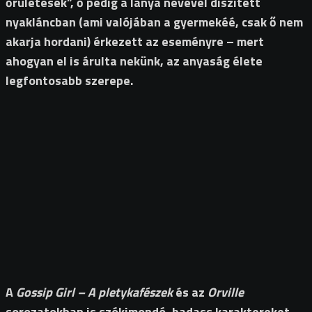
őrületesek”, ő pedig a lánya nevével díszített
nyakláncban (ami valójában a gyermekéé, csak ő nem
akarja hordani) érkezett az eseményre – mert
ahogyan el is árulta nekünk, az anyaság élete
legfontosabb szerepe.
A
Gossip Girl – A pletykafészek
és az
Orville
sorozatokban is szókimondó, badass karaktereket