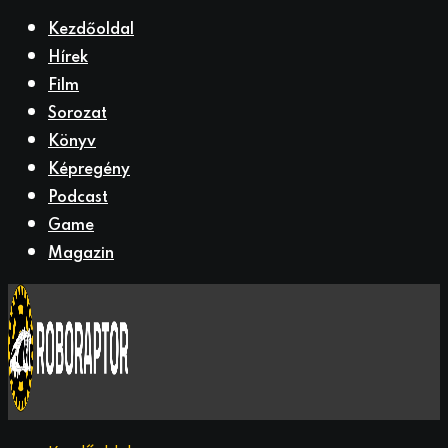
Kezdőoldal
Hírek
Film
Sorozat
Könyv
Képregény
Podcast
Game
Magazin