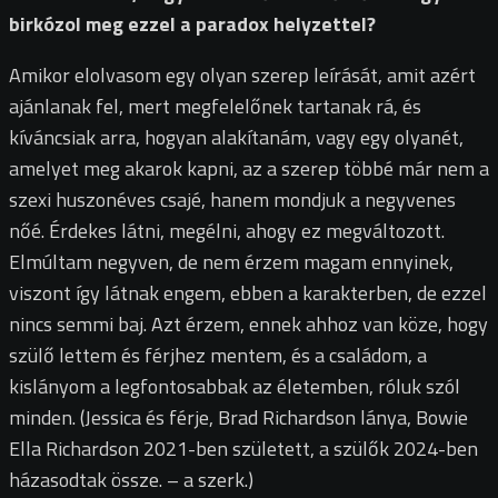
birkózol meg ezzel a paradox helyzettel?
Amikor elolvasom egy olyan szerep leírását, amit azért
ajánlanak fel, mert megfelelőnek tartanak rá, és
kíváncsiak arra, hogyan alakítanám, vagy egy olyanét,
amelyet meg akarok kapni, az a szerep többé már nem a
szexi huszonéves csajé, hanem mondjuk a negyvenes
nőé. Érdekes látni, megélni, ahogy ez megváltozott.
Elmúltam negyven, de nem érzem magam ennyinek,
viszont így látnak engem, ebben a karakterben, de ezzel
nincs semmi baj. Azt érzem, ennek ahhoz van köze, hogy
szülő lettem és férjhez mentem, és a családom, a
kislányom a legfontosabbak az életemben, róluk szól
minden. (Jessica és férje, Brad Richardson lánya, Bowie
Ella Richardson 2021-ben született, a szülők 2024-ben
házasodtak össze. – a szerk.)