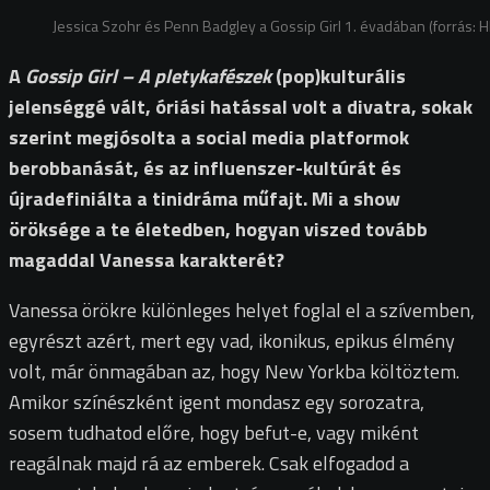
Jessica Szohr és Penn Badgley a Gossip Girl 1. évadában (forrás: 
A
Gossip Girl – A pletykafészek
(pop)kulturális
jelenséggé vált, óriási hatással volt a divatra, sokak
szerint megjósolta a social media platformok
berobbanását, és az influenszer-kultúrát és
újradefiniálta a tinidráma műfajt. Mi a show
öröksége a te életedben, hogyan viszed tovább
magaddal Vanessa karakterét?
Vanessa örökre különleges helyet foglal el a szívemben,
egyrészt azért, mert egy vad, ikonikus, epikus élmény
volt, már önmagában az, hogy New Yorkba költöztem.
Amikor színészként igent mondasz egy sorozatra,
sosem tudhatod előre, hogy befut-e, vagy miként
reagálnak majd rá az emberek. Csak elfogadod a