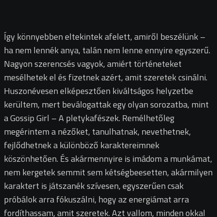
Így könnyebben eltekintek afelett, amiről beszélünk –
ha nem lennék anya, talán nem lenne ennyire egyszerű.
Nagyon szerencsés vagyok, amiért történeteket
mesélhetek el és fizetnek azért, amit szeretek csinálni.
Huszonévesen elképesztően kiváltságos helyzetbe
kerültem, mert beválogattak egy olyan sorozatba, mint
a Gossip Girl – A pletykafészek. Remélhetőleg
megérintem a nézőket, tanulhatnak, nevethetnek,
fejlődhetnek a különböző karaktereimnek
köszönhetően. És akármennyire is imádom a munkámat,
nem kergetek semmit sem kétségbeesetten, akármilyen
karaktert is játszanék szívesen, egyszerűen csak
próbálok arra fókuszálni, hogy az energiámat arra
fordíthassam, amit szeretek. Azt vallom, minden okkal