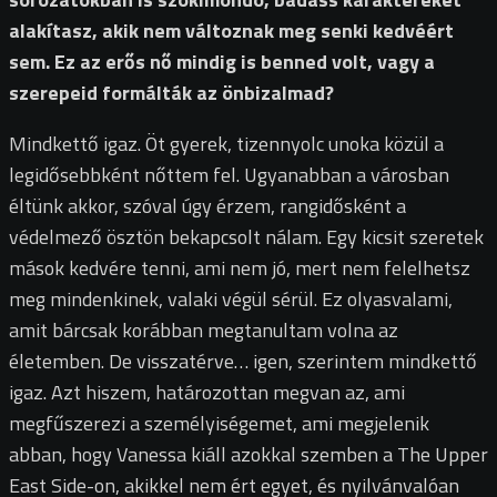
alakítasz, akik nem változnak meg senki kedvéért
sem. Ez az erős nő mindig is benned volt, vagy a
szerepeid formálták az önbizalmad?
Mindkettő igaz. Öt gyerek, tizennyolc unoka közül a
legidősebbként nőttem fel. Ugyanabban a városban
éltünk akkor, szóval úgy érzem, rangidősként a
védelmező ösztön bekapcsolt nálam. Egy kicsit szeretek
mások kedvére tenni, ami nem jó, mert nem felelhetsz
meg mindenkinek, valaki végül sérül. Ez olyasvalami,
amit bárcsak korábban megtanultam volna az
életemben. De visszatérve… igen, szerintem mindkettő
igaz. Azt hiszem, határozottan megvan az, ami
megfűszerezi a személyiségemet, ami megjelenik
abban, hogy Vanessa kiáll azokkal szemben a The Upper
East Side-on, akikkel nem ért egyet, és nyilvánvalóan