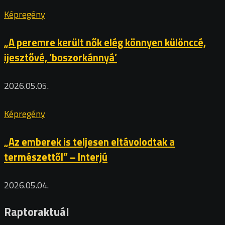
Képregény
„A peremre került nők elég könnyen különccé,
ijesztővé, ‘boszorkánnyá’
2026.05.05.
Képregény
„Az emberek is teljesen eltávolodtak a
természettől” – Interjú
2026.05.04.
Raptoraktuál