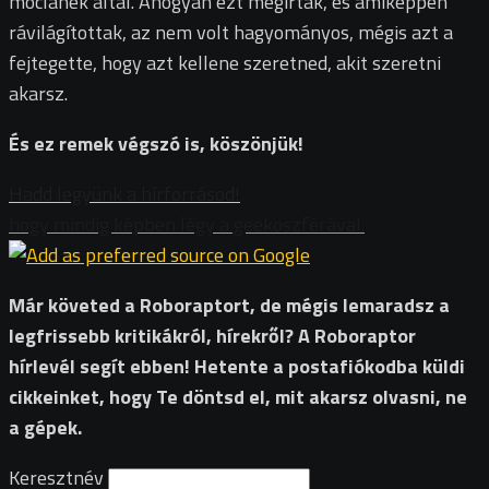
moclanek által. Ahogyan ezt megírták, és amiképpen
rávilágítottak, az nem volt hagyományos, mégis azt a
fejtegette, hogy azt kellene szeretned, akit szeretni
akarsz.
És ez remek végszó is, köszönjük!
Hadd legyünk a hírforrásod!
hogy mindig képben légy a geekoszférával.
Már követed a Roboraptort, de mégis lemaradsz a
legfrissebb kritikákról, hírekről? A Roboraptor
hírlevél segít ebben! Hetente a postafiókodba küldi
cikkeinket, hogy Te döntsd el, mit akarsz olvasni, ne
a gépek.
Keresztnév