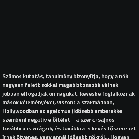
Számos kutatás, tanulmány bizonyítja, hogy a nők
negyven felett sokkal magabiztosabbá válnak,
jobban elfogadják önmagukat, kevésbé foglalkoznak
mások véleményével, viszont a szakmádban,
Hollywoodban az ageizmus (idősebb emberekkel
szembeni negatív előítélet – a szerk.) sajnos
továbbra is virágzik, és továbbra is kevés főszerepet
írnak ötvenes, vagy annál idősebb nőkről… Hogyan