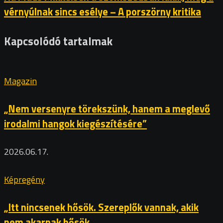
vérnyúlnak sincs esélye – A porszörny kritika
Kapcsolódó tartalmak
Magazin
„Nem versenyre törekszünk, hanem a meglevő
irodalmi hangok kiegészítésére”
2026.06.17.
Képregény
„Itt nincsenek hősök. Szereplők vannak, akik
nem akarnak hősök