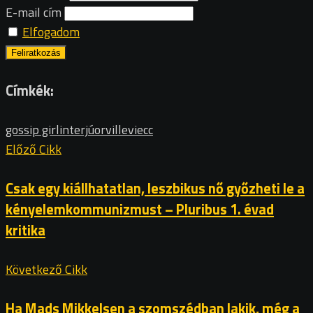
E-mail cím
Elfogadom
Címkék:
gossip girl
interjú
orville
viecc
Előző Cikk
Csak egy kiállhatatlan, leszbikus nő győzheti le a
kényelemkommunizmust – Pluribus 1. évad
kritika
Következő Cikk
Ha Mads Mikkelsen a szomszédban lakik, még a