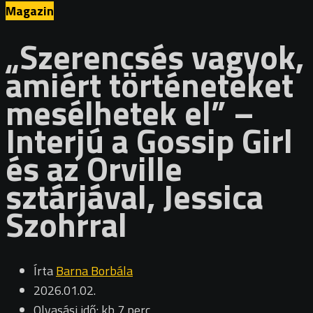
Magazin
„Szerencsés vagyok,
amiért történeteket
mesélhetek el” –
Interjú a Gossip Girl
és az Orville
sztárjával, Jessica
Szohrral
Írta
Barna Borbála
2026.01.02.
Olvasási idő: kb 7 perc