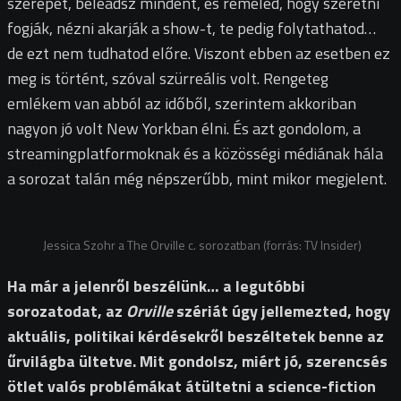
szerepet, beleadsz mindent, és reméled, hogy szeretni
fogják, nézni akarják a show-t, te pedig folytathatod…
de ezt nem tudhatod előre. Viszont ebben az esetben ez
meg is történt, szóval szürreális volt. Rengeteg
emlékem van abból az időből, szerintem akkoriban
nagyon jó volt New Yorkban élni. És azt gondolom, a
streamingplatformoknak és a közösségi médiának hála
a sorozat talán még népszerűbb, mint mikor megjelent.
Jessica Szohr a The Orville c. sorozatban (forrás: TV Insider)
Ha már a jelenről beszélünk… a legutóbbi
sorozatodat, az
Orville
szériát úgy jellemezted, hogy
aktuális, politikai kérdésekről beszéltetek benne az
űrvilágba ültetve. Mit gondolsz, miért jó, szerencsés
ötlet valós problémákat átültetni a science-fiction