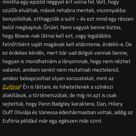
mintha egy epizód néggyel ért volna fel. Volt, hogy
szülők elváltak, mások rehabra mentek, viszonyokba
bonyolódtak, otthagyták a sulit – és ezt mind egy részen
belül megkaptuk. Őrület. Nem vagyok benne biztos,
hogy Bowie-nak látnia kell ezt, vagy legalábbis
felnőttként saját magának kell eldöntenie, érdekli-e. De
ez érdekes kérdés, mert bár vad dolgok vannak benne,
hogyan is mondhatnám a lányomnak, hogy nem nézhet
valamit, amiben senkit nem mutatnak meztelenül,
amikor bekapcsolhat olyan sorozatokat, mint az
Eufória
? Én is láttam, és hihetetlenek a színészi
alakítások, a történetszálak, de míg mi azt is csak
sejtettük, hogy Penn Badgley karaktere, Dan, Hilary
Duff Oliviája és Vanessa édeshármasban voltak, addig az
Eufória például már egy egészen más szint.