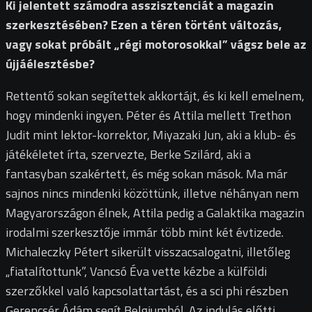
Ki jelentett számodra asszisztenciát a magazin
szerkesztésében? Ezen a téren történt változás,
vagy sokat próbált „régi motorosokkal” vágsz bele az
újjáélesztésbe?
Rettentő sokan segítettek akkortájt, és ki kell emelnem,
hogy mindenki ingyen. Péter és Attila mellett Trethon
Judit mint lektor-korrektor, Miyazaki Jun, aki a klub- és
játékéletet írta, szervezte, Berke Szilárd, aki a
fantasyban szakértett, és még sokan mások. Ma már
sajnos nincs mindenki közöttünk, illetve néhányan nem
Magyarországon élnek, Attila pedig a Galaktika magazin
irodalmi szerkesztője immár több mint két évtizede.
Michaleczky Pétert sikerült visszacsalogatni, illetőleg
„fiatalítottunk”, Vancsó Éva vette kézbe a külföldi
szerzőkkel való kapcsolattartást, és a sci phi részben
Gerencsér Ádám segít Belgiumból. Az indulás előtti