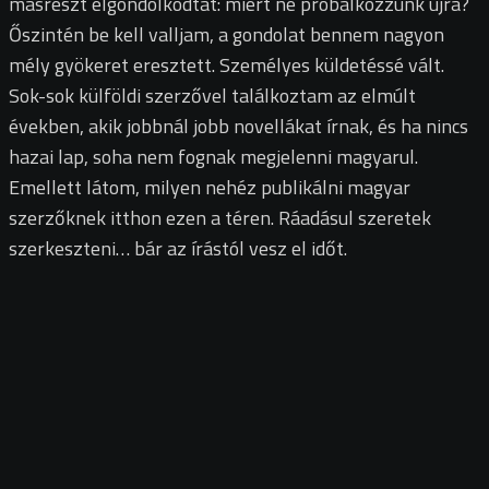
másrészt elgondolkodtat: miért ne próbálkozzunk újra?
Őszintén be kell valljam, a gondolat bennem nagyon
mély gyökeret eresztett. Személyes küldetéssé vált.
Sok-sok külföldi szerzővel találkoztam az elmúlt
években, akik jobbnál jobb novellákat írnak, és ha nincs
hazai lap, soha nem fognak megjelenni magyarul.
Emellett látom, milyen nehéz publikálni magyar
szerzőknek itthon ezen a téren. Ráadásul szeretek
szerkeszteni… bár az írástól vesz el időt.