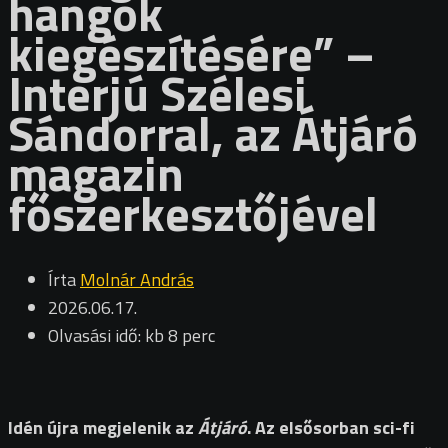
hangok
kiegészítésére” –
Interjú Szélesi
Sándorral, az Átjáró
magazin
főszerkesztőjével
Írta
Molnár András
2026.06.17.
Olvasási idő: kb 8 perc
Idén újra megjelenik az
Átjáró
. Az elsősorban sci-fi