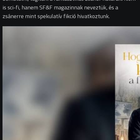
is sci-fi, hanem SF&F magazinnak neveztük, és a
zsánerre mint spekulatív fikció hivatkoztunk.