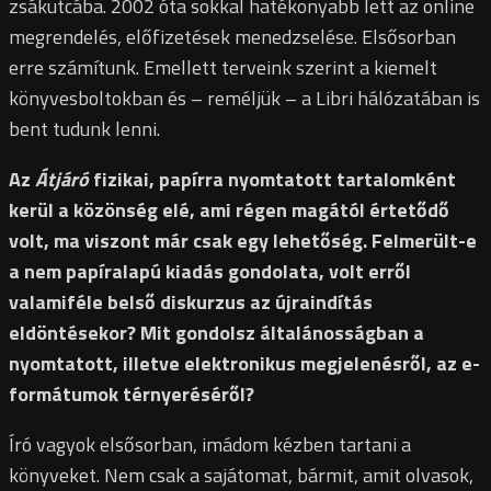
zsákutcába. 2002 óta sokkal hatékonyabb lett az online
megrendelés, előfizetések menedzselése. Elsősorban
erre számítunk. Emellett terveink szerint a kiemelt
könyvesboltokban és – reméljük – a Libri hálózatában is
bent tudunk lenni.
Az
Átjáró
fizikai, papírra nyomtatott tartalomként
kerül a közönség elé, ami régen magától értetődő
volt, ma viszont már csak egy lehetőség. Felmerült-e
a nem papíralapú kiadás gondolata, volt erről
valamiféle belső diskurzus az újraindítás
eldöntésekor? Mit gondolsz általánosságban a
nyomtatott, illetve elektronikus megjelenésről, az e-
formátumok térnyeréséről?
Író vagyok elsősorban, imádom kézben tartani a
könyveket. Nem csak a sajátomat, bármit, amit olvasok,