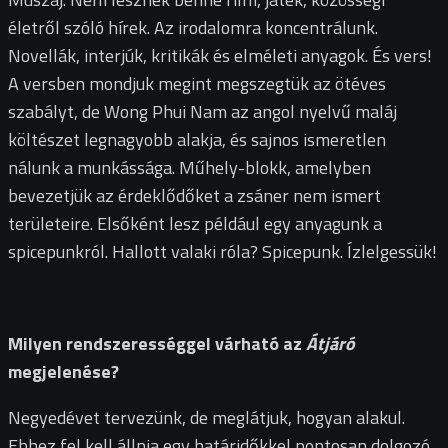
életről szóló hírek. Az irodalomra koncentrálunk.
Novellák, interjúk, kritikák és elméleti anyagok. És vers!
A versben mondjuk megint megszegtük az ötéves
szabályt, de Wong Phui Nam az angol nyelvű maláj
költészet legnagyobb alakja, és sajnos ismeretlen
nálunk a munkássága. Műhely-blokk, amelyben
bevezetjük az érdeklődőket a zsáner nem ismert
területeire. Elsőként lesz például egy anyagunk a
spicepunkról. Hallott valaki róla? Spicepunk. Ízlelgessük!
Milyen rendszerességgel várható az
Átjáró
megjelenése?
Negyedévet tervezünk, de meglátjuk, hogyan alakul.
Ehhez fel kell állnia egy határidőkkel pontosan dolgozó