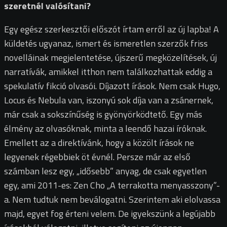
szeretnél valósítani?
Egy egész szerkesztői előszót írtam erről az új lapba! A
küldetés ugyanaz, ismert és ismeretlen szerzők friss
novelláinak megjelentetése, újszerű megközelítések, új
narratívák, amikkel itthon nem találkozhattak eddig a
spekulatív fikció olvasói. Díjazott írások. Nem csak Hugo,
Locus és Nebula van, iszonyú sok díja van a zsánernek,
már csak a sokszínűség is gyönyörködtető. Egy más
élmény az olvasóknak, minta a leendő hazai íróknak.
Emellett az a direktívánk, hogy a közölt írások ne
legyenek régebbiek öt évnél. Persze már az első
számban lesz egy, „idősebb” anyag, de csak egyetlen
egy, ami 2011-es: Zen Cho „A terrakotta menyasszony”-
a. Nem tudtuk nem beválogatni. Szerintem aki elolvassa
majd, egyet fog érteni velem. De igyekszünk a legújabb