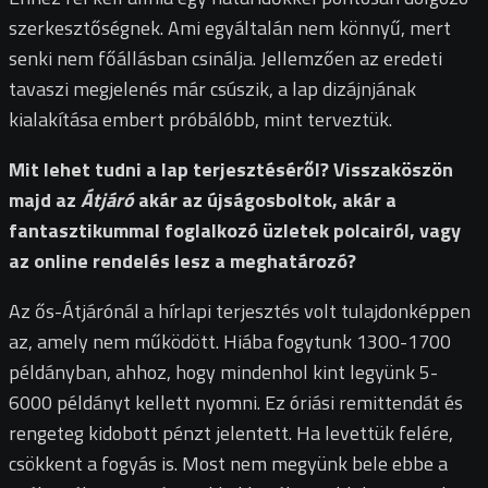
szerkesztőségnek. Ami egyáltalán nem könnyű, mert
senki nem főállásban csinálja. Jellemzően az eredeti
tavaszi megjelenés már csúszik, a lap dizájnjának
kialakítása embert próbálóbb, mint terveztük.
Mit lehet tudni a lap terjesztéséről? Visszaköszön
majd az
Átjáró
akár az újságosboltok, akár a
fantasztikummal foglalkozó üzletek polcairól, vagy
az online rendelés lesz a meghatározó?
Az ős-Átjárónál a hírlapi terjesztés volt tulajdonképpen
az, amely nem működött. Hiába fogytunk 1300-1700
példányban, ahhoz, hogy mindenhol kint legyünk 5-
6000 példányt kellett nyomni. Ez óriási remittendát és
rengeteg kidobott pénzt jelentett. Ha levettük felére,
csökkent a fogyás is. Most nem megyünk bele ebbe a