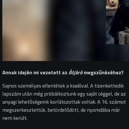
Annak idején mi vezetett az
Átjáró
megszűnéséhez?
Sajnos személyes ellentétek a kiadóval. A tizenkettedik
lapszám után még próbálkoztunk egy saját céggel, de az
anyagi lehetőségeink korlátozottak voltak. A 16. számot
megszerkesztettük, betördelődött, de nyomdába már
nem került.