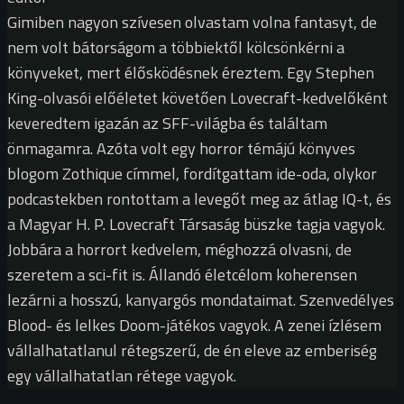
Gimiben nagyon szívesen olvastam volna fantasyt, de
nem volt bátorságom a többiektől kölcsönkérni a
könyveket, mert élősködésnek éreztem. Egy Stephen
King-olvasói előéletet követően Lovecraft-kedvelőként
keveredtem igazán az SFF-világba és találtam
önmagamra. Azóta volt egy horror témájú könyves
blogom Zothique címmel, fordítgattam ide-oda, olykor
podcastekben rontottam a levegőt meg az átlag IQ-t, és
a Magyar H. P. Lovecraft Társaság büszke tagja vagyok.
Jobbára a horrort kedvelem, méghozzá olvasni, de
szeretem a sci-fit is. Állandó életcélom koherensen
lezárni a hosszú, kanyargós mondataimat. Szenvedélyes
Blood- és lelkes Doom-játékos vagyok. A zenei ízlésem
vállalhatatlanul rétegszerű, de én eleve az emberiség
egy vállalhatatlan rétege vagyok.