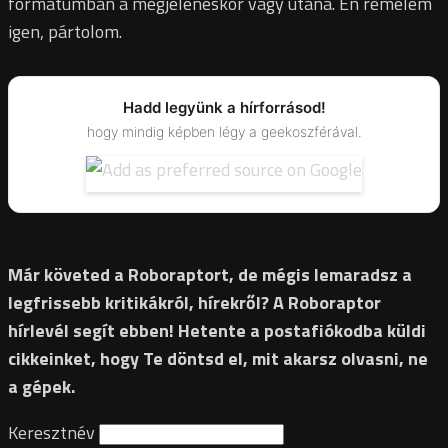
formátumban a megjelenéskor vagy utána. Én remélem
igen, pártolom.
Hadd legyünk a hírforrásod!
hogy mindig képben légy a geekoszférával.
Már követed a Roboraptort, de mégis lemaradsz a
legfrissebb kritikákról, hírekről? A Roboraptor
hírlevél segít ebben! Hetente a postafiókodba küldi
cikkeinket, hogy Te döntsd el, mit akarsz olvasni, ne
a gépek.
Keresztnév