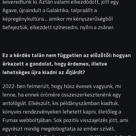
keveredtünk ki. Aztán valami elkezdődött, jött egy
Agave, újraindult a Galaktika, talpraállt a
képregénykultúra… amikor mi kényszerűségből
befejeztük, elkezdett színesedni, nyílni a zsáner.
Ez a kérdés talán nem független az előzőtől: hogyan
érkezett a gondolat, hogy érdemes, illetve
lehetséges újra kiadni az
Átjáró
t?
2022-ben felmerült, hogy húsz évesek vagyunk, mi
lenne, ha ennek örömére összeszerkesztenénk egy
antológiát. Elkészült, kis példányszámban kiadtuk,
könyves rendezvényeken lehetett kapni, illetőleg a
Fumax webboltjában. Sok pozitív visszajelzés jött, ami
egyrészt mindig megdobogtatja az ember szívét,