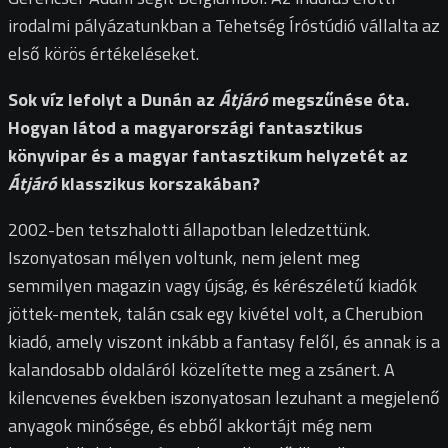
irodalmi pályázatunkban a Tehetség Íróstúdió vállalta az
első körös értékeléseket.
Sok víz lefolyt a Dunán az
Átjáró
megszűnése óta.
Hogyan látod a magyarországi fantasztikus
könyvipar és a magyar fantasztikum helyzetét az
Átjáró
klasszikus korszakában?
2002-ben tetszhalotti állapotban leledzettünk.
Iszonyatosan mélyen voltunk, nem jelent meg
semmilyen magazin vagy újság, és kérészéletű kiadók
jöttek-mentek, talán csak egy kivétel volt, a Cherubion
kiadó, amely viszont inkább a fantasy felől, és annak is a
kalandosabb oldaláról közelítette meg a zsánert. A
kilencvenes években iszonyatosan lezuhant a megjelenő
anyagok minősége, és ebből akkortájt még nem