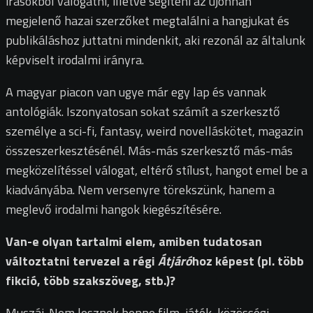
írásokból válogatni, illetve segíteni az újonnan
megjelenő hazai szerzőket megtalálni a hangjukat és
publikáláshoz juttatni mindenkit, aki rezonál az általunk
képviselt irodalmi irányra.
A magyar piacon van ugye már egy lap és vannak
antológiák. Iszonyatosan sokat számít a szerkesztő
személye a sci-fi, fantasy, weird novelláskötet, magazin
összeszerkesztésénél. Más-más szerkesztő más-más
megközelítéssel válogat, eltérő stílust, hangot emel be a
kiadványába. Nem versenyre törekszünk, hanem a
meglevő irodalmi hangok kiegészítésére.
Van-e olyan tartalmi elem, amiben tudatosan
változtatni tervezel a régi
Átjáró
hoz képest (pl. több
fikció, több szakszöveg, stb.)?
Muszáj. Nem lesznek benne film, játék, közösségi