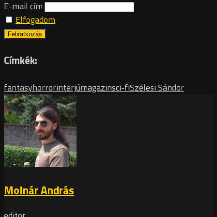
E-mail cím
Elfogadom
Címkék:
fantasy
horror
interjú
magazin
sci-fi
Szélesi Sándor
Molnár András
editor