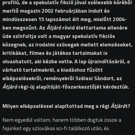
profilú, de a spekulatív fikció jóval szélesebb köréből
merítő magazin 2002 februárjában indult és
mindösszesen 15 lapszámot élt meg, mielőtt 2004-
ben megszűnt. Az
Átjáró
rövid élettartama ellenére
üde színfoltja volt a magyar spekulatív fikciós
közegnek, az irodalmi szövegek mellett elemzéseket,
kritikákat, filmes és játékos tartalmakat is
olvashatott, aki kézbe vette. A lap újraindításáról, a
várható tartalmakról, a kiadáshoz fűzött
elképzelésekről, reményekről Szélesi Sándort, az
Átjáró
régi-új alapítóját-főszerkesztőjét kérdeztük.
Milyen elképzeléssel alapítottad meg a régi
Átjáró
t?
Nem egyedül voltam, hanem többen dugtuk össze a
fejünket egy szlovákiai sci-fi találkozó után, és