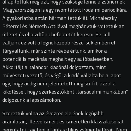
állapítottuk meg azt, hogy szüksége lenne a zsánernek
Magyarországon is egy nyomtatott irodalmi periodikára.
A gyakorlatba aztán hárman tettük át: Michaleczky
Péterrel és Németh Attilával meghánytuk-vetettük az
ötletet és elkezdtünk befektetőt keresni. Be kell
valljam, ez volt a legnehezebb része: sok emberrel
tárgyaltunk, már szinte révbe értünk, amikor a
potenciális mecénás meghalt egy autóbalesetben.
Akkortájt a Kalandor kiadónál dolgoztam, mint
művészeti vezető, és végül a kiadó vállalta be a lapot
úgy, hogy addig nem jelentetett meg sci-fit, azzal a
kikötéssel, hogy szerkesztőként „társadalmi munkában”
dolgozunk a lapszámokon.
Szerettük volna az évezred elejének legújabb
áramlatait, illetve ismert és ismeretlen klasszikusokat
bemutatni, tágítani a fantasztikus zsáner határait. Nem