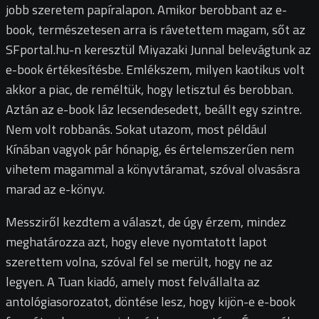
jobb szeretem papíralapon. Amikor berobbant az e-
book, természetesen arra is rávetettem magam, sőt az
SFportal.hu-n keresztül Miyazaki Junnal belevágtunk az
e-book értékesítésbe. Emlékszem, milyen kaotikus volt
akkor a piac, de reméltük, hogy letisztul és berobban.
Aztán az e-book láz lecsendesedett, beállt egy szintre.
Nem volt robbanás. Sokat utazom, most például
Kínában vagyok pár hónapig, és értelemszerűen nem
vihetem magammal a könyvtáramat, szóval olvasásra
marad az e-könyv.
Messziről kezdtem a választ, de úgy érzem, mindez
meghatározza azt, hogy eleve nyomtatott lapot
szerettem volna, szóval fel se merült, hogy ne az
legyen. A Tuan kiadó, amely most felvállalta az
antológiasorozatot, döntése lesz, hogy kijön-e e-book