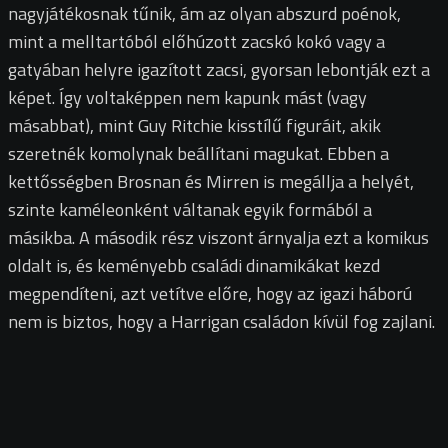
nagyjátékosnak tűnik, ám az olyan abszurd poénok,
mint a melltartóból előhúzott zacskó kokó vagy a
gatyában helyre igazított zacsi, gyorsan lebontják ezt a
képet. Így voltaképpen nem kapunk mást (vagy
másabbat), mint Guy Ritchie kisstílű figuráit, akik
szeretnék komolynak beállítani magukat. Ebben a
kettősségben Brosnan és Mirren is megállja a helyét,
szinte kaméleonként váltanak egyik formából a
másikba. A második rész viszont árnyalja ezt a komikus
oldalt is, és keményebb családi dinamikákat kezd
megpendíteni, azt vetítve előre, hogy az igazi háború
nem is biztos, hogy a Harrigan családon kívül fog zajlani.