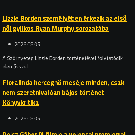
Lizzie Borden személyében érkezik az első
női gyilkos Ryan Murphy sorozatába
2026.08.05.
A Szörnyeteg Lizzie Borden történetével folytatódik
idén ősszel.
Floralinda hercegnő meséje minden, csak
nem szeretnivalóan bájos történet –
Könyvkritika
2026.08.05.
Reisz Gábor új filmje a velencei premierrel