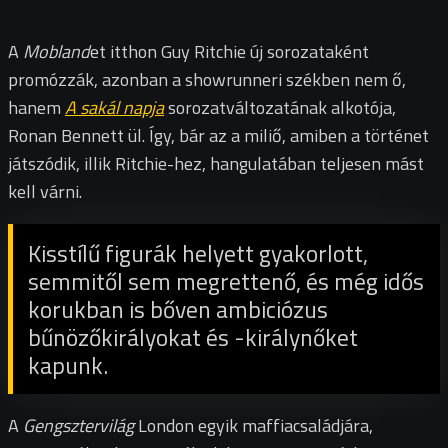
A
Mobland
et itthon Guy Ritchie új sorozataként
promózzák, azonban a showrunneri székben nem ő,
hanem
A sakál napja
sorozatváltozatának alkotója,
Ronan Bennett ül. Így,
bár
az a miliő, amiben a történet
játszódik, illik Ritchie-hez, hangulatában teljesen mást
kell várni.
Kisstílű figurák helyett gyakorlott,
semmitől sem megrettenő, és még idős
korukban is bőven ambiciózus
bűnözőkirályokat és -királynőket
kapunk.
A
Gengsztervilág
London egyik maffiacsaládjára,