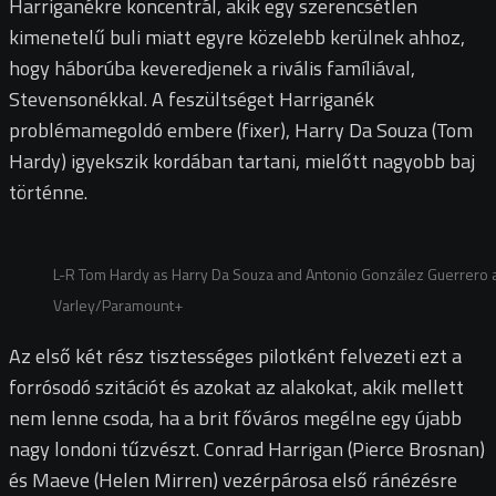
Harriganékre koncentrál, akik egy szerencsétlen
kimenetelű buli miatt egyre közelebb kerülnek ahhoz,
hogy háborúba keveredjenek a rivális famíliával,
Stevensonékkal. A feszültséget Harriganék
problémamegoldó embere (fixer), Harry Da Souza (Tom
Hardy) igyekszik kordában tartani, mielőtt nagyobb baj
történne.
L-R Tom Hardy as Harry Da Souza and Antonio González Guerrero a
Varley/Paramount+
Az első két rész tisztességes pilotként felvezeti ezt a
forrósodó szitációt és azokat az alakokat, akik mellett
nem lenne csoda, ha a brit főváros megélne egy újabb
nagy londoni tűzvészt. Conrad Harrigan (Pierce Brosnan)
és Maeve (Helen Mirren) vezérpárosa első ránézésre