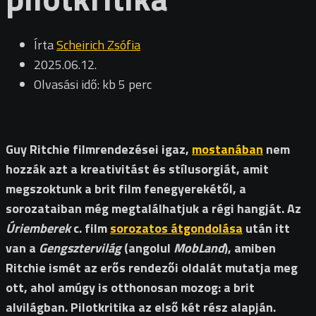
Írta
Scheirich Zsófia
2025.06.12.
Olvasási idő: kb 5 perc
Guy Ritchie filmrendezései igaz,
mostanában
nem
hozzák azt a kreativitást és stílusorgiát, amit
megszoktunk a brit film fenegyerekétől, a
sorozataiban még megtalálhatjuk a régi hangját. Az
Úriemberek
c. film
sorozatos átgondolása
után itt
van a
Gengsztervilág
(angolul
MobLand
), amiben
Ritchie ismét az erős rendezői oldalát mutatja meg
ott, ahol amúgy is otthonosan mozog: a brit
alvilágban. Pilotkritika az első két rész alapján.