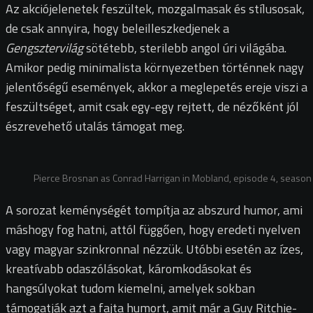
Az akciójelenetek feszültek, mozgalmasak és stílusosak,
de csak annyira, hogy beleilleszkedjenek a
Gengsztervilág
sötétebb, sterilebb angol úri világába.
Amikor pedig minimalista környezetben történnek nagy
jelentőségű események, akkor a meglepetés ereje viszi a
feszültséget, amit csak egy-egy rejtett, de nézőként jól
észrevehető utalás támogat meg.
Pierce Brosnan as Conrad Harrigan in Mobland, episode 4, season
A sorozat keménységét tompítja az abszurd humor, ami
máshogy fog hatni, attól függően, hogy eredeti nyelven
vagy magyar szinkronnal nézzük. Utóbbi esetén az ízes,
kreatívabb odaszólásokat, káromkodásokat és
hangsúlyokat tudom kiemelni, amelyek sokban
támogatják azt a fajta humort, amit már a Guy Ritchie-