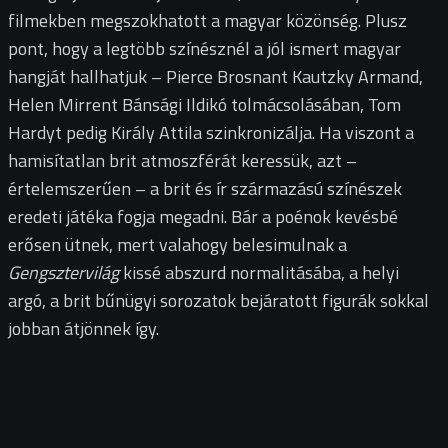
filmekben megszokhatott a magyar közönség. Plusz
pont, hogy a legtöbb színésznél a jól ismert magyar
hangját hallhatjuk – Pierce Brosnant Kautzky Armand,
Helen Mirrent Bánsági Ildikó tolmácsolásában, Tom
Hardyt pedig Király Attila szinkronizálja. Ha viszont a
hamisítatlan brit atmoszférát keressük, azt –
értelemszerűen – a brit és ír származású színészek
eredeti játéka fogja megadni. Bár a poénok kevésbé
erősen ütnek, mert valahogy belesimulnak a
Gengsztervilág
kissé abszurd normalitásába, a helyi
argó, a brit bűnügyi sorozatok bejáratott figurák sokkal
jobban átjönnek így.