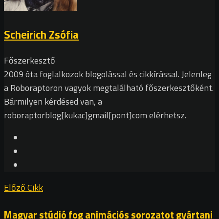
Scheirich Zsófia
Főszerkesztő
2009 óta foglalkozok blogolással és cikkírással. Jelenleg
a Roboraptoron vagyok megtalálható főszerkesztőként.
Bármilyen kérdésed van, a
roboraptorblog[kukac]gmail[pont]com elérhetsz.
Előző Cikk
Magyar stúdió fog animációs sorozatot gyártani