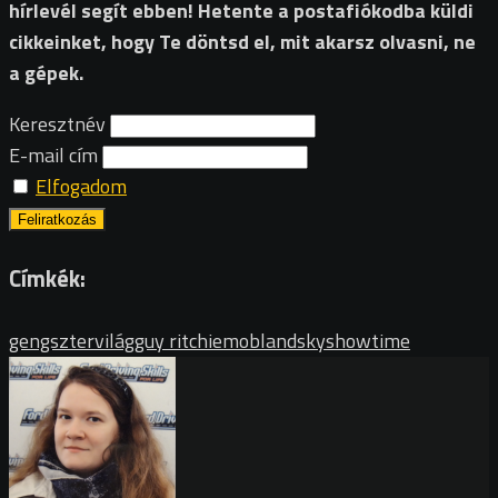
hírlevél segít ebben! Hetente a postafiókodba küldi
cikkeinket, hogy Te döntsd el, mit akarsz olvasni, ne
a gépek.
Keresztnév
E-mail cím
Elfogadom
Címkék:
gengsztervilág
guy ritchie
mobland
skyshowtime