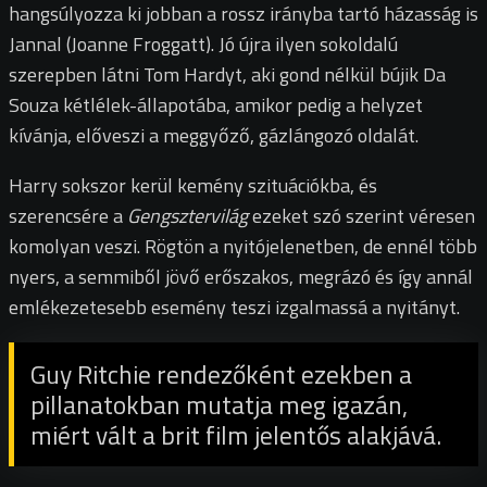
hangsúlyozza ki jobban a rossz irányba tartó házasság is
Jannal (Joanne Froggatt). Jó újra ilyen sokoldalú
szerepben látni Tom Hardyt, aki gond nélkül bújik Da
Souza kétlélek-állapotába, amikor pedig a helyzet
kívánja, előveszi a meggyőző, gázlángozó oldalát.
Harry sokszor kerül kemény szituációkba, és
szerencsére a
Gengsztervilág
ezeket szó szerint véresen
komolyan veszi. Rögtön a nyitójelenetben, de ennél több
nyers, a semmiből jövő erőszakos, megrázó és így annál
emlékezetesebb esemény teszi izgalmassá a nyitányt.
Guy Ritchie rendezőként ezekben a
pillanatokban mutatja meg igazán,
miért vált a brit film jelentős alakjává.