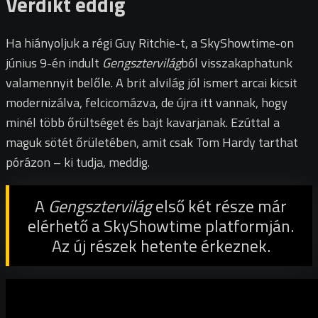
Verdikt eddig
Ha hiányoljuk a régi Guy Ritchie-t, a SkyShowtime-on
június 9-én indult
Gengsztervilág
ból visszakaphatunk
valamennyit belőle. A brit alvilág jól ismert arcai kicsit
modernizálva, felcicomázva, de újra itt vannak, hogy
minél több őrültséget és bajt kavarjanak. Ezúttal a
maguk sötét őrületében, amit csak Tom Hardy tarthat
pórázon – ki tudja, meddig.
A
Gengsztervilág
első két része már
elérhető a SkyShowtime platformján.
Az új részek hetente érkeznek.