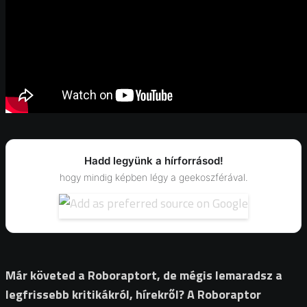
Hadd legyünk a hírforrásod!
hogy mindig képben légy a geekoszférával.
Már követed a Roboraptort, de mégis lemaradsz a
legfrissebb kritikákról, hírekről? A Roboraptor