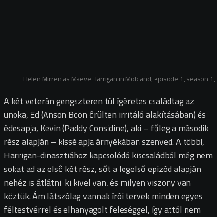
Helen Mirren as Maeve Harrigan in Mobland, episode 1, season 1,
A két veterán gengszteren túl ígéretes családtag az
unoka, Ed (Anson Boon őrülten irritáló alakításában) és
édesapja, Kevin (Paddy Considine), aki – főleg a második
rész alapján – kissé apja árnyékában szenved. A többi,
Harrigan-dinasztiához kapcsolódó kiscsaládból még nem
sokat ad az első két rész, sőt a legelső epizód alapján
nehéz is átlátni, ki kivel van, és milyen viszony van
köztük. Ám látszólag vannak írói tervek minden egyes
féltestvérrel és elhanyagolt feleséggel, így attól nem