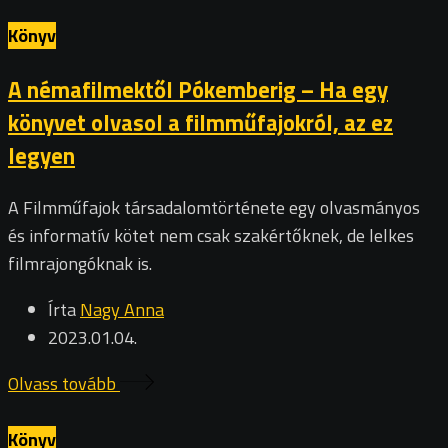
Könyv
A némafilmektől Pókemberig – Ha egy
könyvet olvasol a filmműfajokról, az ez
legyen
A Filmműfajok társadalomtörténete egy olvasmányos
és informatív kötet nem csak szakértőknek, de lelkes
filmrajongóknak is.
Írta
Nagy Anna
2023.01.04.
Olvass tovább
Könyv