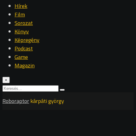
Hírek
Film
Sorozat
Könyv
Képregény
Podcast
Game
Magazin
×
Roboraptor
kárpáti györgy