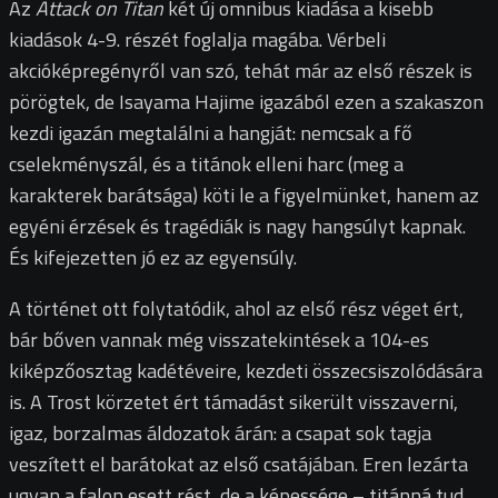
Az
Attack on Titan
két új omnibus kiadása a kisebb
kiadások 4-9. részét foglalja magába. Vérbeli
akcióképregényről van szó, tehát már az első részek is
pörögtek, de Isayama Hajime igazából ezen a szakaszon
kezdi igazán megtalálni a hangját: nemcsak a fő
cselekményszál, és a titánok elleni harc (meg a
karakterek barátsága) köti le a figyelmünket, hanem az
egyéni érzések és tragédiák is nagy hangsúlyt kapnak.
És kifejezetten jó ez az egyensúly.
A történet ott folytatódik, ahol az első rész véget ért,
bár bőven vannak még visszatekintések a 104-es
kiképzőosztag kadétéveire, kezdeti összecsiszolódására
is. A Trost körzetet ért támadást sikerült visszaverni,
igaz, borzalmas áldozatok árán: a csapat sok tagja
veszített el barátokat az első csatájában. Eren lezárta
ugyan a falon esett rést, de a képessége – titánná tud