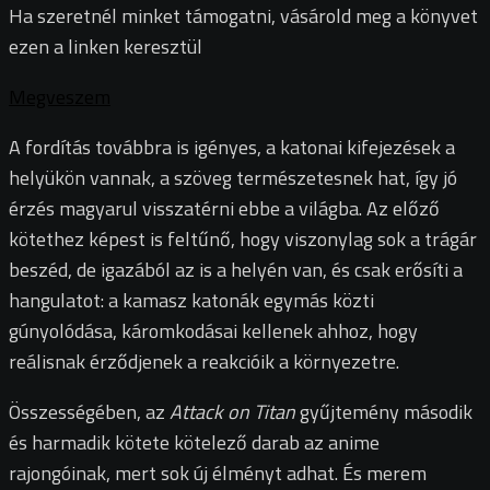
Ha szeretnél minket támogatni, vásárold meg a könyvet
ezen a linken keresztül
Megveszem
A fordítás továbbra is igényes, a katonai kifejezések a
helyükön vannak, a szöveg természetesnek hat, így jó
érzés magyarul visszatérni ebbe a világba. Az előző
kötethez képest is feltűnő, hogy viszonylag sok a trágár
beszéd, de igazából az is a helyén van, és csak erősíti a
hangulatot: a kamasz katonák egymás közti
gúnyolódása, káromkodásai kellenek ahhoz, hogy
reálisnak érződjenek a reakcióik a környezetre.
Összességében, az
Attack on Titan
gyűjtemény második
és harmadik kötete kötelező darab az anime
rajongóinak, mert sok új élményt adhat. És merem