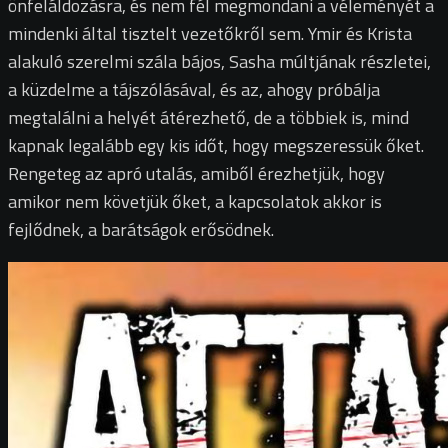
önfeláldozásra, és nem fél megmondani a véleményét a
mindenki által tisztelt vezetőkről sem. Ymir és Krista
alakuló szerelmi szála bájos, Sasha múltjának részletei,
a küzdelme a tájszólásával, és az, ahogy próbálja
megtalálni a helyét átérezhető, de a többiek is, mind
kapnak legalább egy kis időt, hogy megszeressük őket.
Rengeteg az apró utalás, amiből érezhetjük, hogy
amikor nem követjük őket, a kapcsolatok akkor is
fejlődnek, a barátságok erősödnek.