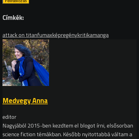
Címkék:
attack on titan
fumax
képregény
kritika
manga
Medvegy Anna
editor
Nagyjából 2015-ben kezdtem el blogot írni, elsősorban
science fiction témákban. Később nyitottabbá váltam a