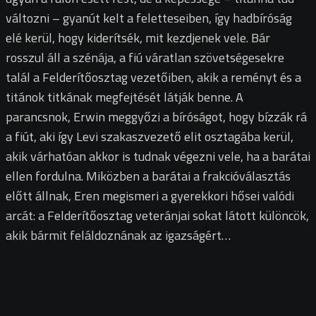
változni – gyanút kelt a feletteseiben, így hadbíróság
elé kerül, hogy kiderítsék, mit kezdjenek vele. Bár
rosszul áll a szénája, a fiú váratlan szövetségesekre
talál a Felderítőosztag vezetőiben, akik a reményt és a
titánok titkának megfejtését látják benne. A
parancsnok, Erwin meggyőzi a bíróságot, hogy bízzák rá
a fiút, aki így Levi szakaszvezető elit osztagába kerül,
akik várhatóan akkor is tudnak végezni vele, ha a barátai
ellen fordulna. Miközben a barátai a frakcióválasztás
előtt állnak, Eren megismeri a gyerekkori hősei valódi
arcát: a Felderítőosztag veteránjai sokat látott különcök,
akik bármit feláldoznának az igazságért…