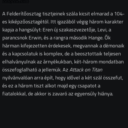
Megveszem
A Felderítőosztag tisztjeinek szála kicsit elmarad a 104-
es kiképzőosztagétól. Itt igazából végig három karakter
kapja a hangsúlyt: Eren új szakaszvezetője, Levi, a
parancsnok Erwin, és a rangra második Hange. Ők
hárman kifejezetten érdekesek, megvannak a démonaik
és a kapcsolatuk is komplex, de a beosztottaik teljesen
elhalványulnak az árnyékukban, két-három mondatban
összefoglalható a jellemük. Az
Attack on Titan
nyilvánvalóan arra épít, hogy idővel a két szál összefut,
és ez a három tiszt alkot majd egy csapatot a
fiatalokkal, de akkor is zavaró az egyensúly hiánya.