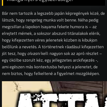
Bár nem tartozik a legszebb japán képregények közé, de
látszik, hogy rengeteg munka volt benne. Néha pedig
megcsillan a lapokon Isayama fekete humora is – az
elrejtett mémek, a sokszor abszurd titánalakok elérik,
hogy kifejezetten véres jelenetek közben is kibukjon
belőlünk a nevetés. A történetnek ráadásul kifejezetten
jót tesz, hogy
olvasni
kell: nagyon sok az apró részlet –
egy ökölbe szorult kéz, egy jellegzetes arckifejezés -,
ami egészen más kontextusba helyezi a jelenetet, de
nem biztos, hogy felkeltené a figyelmet mozgóképen.