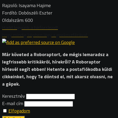
Rajzoló: Isayama Hajime
Fordító: Dobószéli Eszter
Oldalszám: 600
Hadd legyünk a hírforrásod!
hogy mindig képben légy a geekoszférával.
Már követed a Roboraptort, de mégis lemaradsz a
legfrissebb kritikákról, hírekről? A Roboraptor
hírlevél segít ebben! Hetente a postafiókodba küldi
cikkeinket, hogy Te döntsd el, mit akarsz olvasni, ne
a gépek.
Keresztnév
E-mail cím
Elfogadom