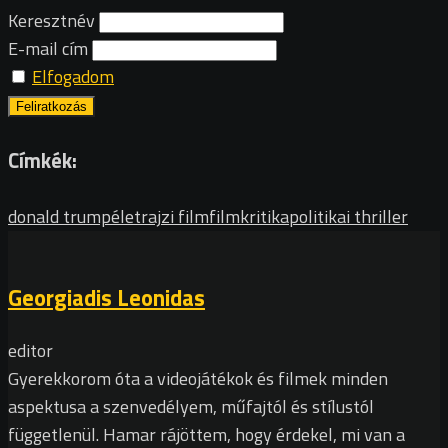
Keresztnév
E-mail cím
Elfogadom
Címkék:
donald trump
életrajzi film
filmkritika
politikai thriller
Georgiadis Leonidas
editor
Gyerekkorom óta a videojátékok és filmek minden
aspektusa a szenvedélyem, műfajtól és stílustól
függetlenül. Hamar rájöttem, hogy érdekel, mi van a