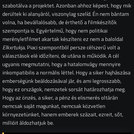
szabotálva a projektet. Azonban ahhoz képest, hogy mik
derültek ki alanyáról, viszonylag szelíd. Én nem bántam
volna, ha bevállalósabb, de érthető a filmkészítők
szempontja is. Egyértelmű, hogy nem politikai
merényletfilmet akartak készíteni: ez nem a baloldal
Elkxrtuk
ja. Piaci szempontból persze célszerű volt a
választások elé időzíteni, de utána is működik. A cél
ugyanis megmutatni, hogy a hatalomvágy mennyire
inkompatibilis a normális léttel. Hogy a siker hajhászása
emberségünk beáldozásával jár, és ami legrosszabb,
hogy ez országok, nemzetek sorsát határozhatja meg.
Hogy az önzés, a siker, a pénz és elismerés oltárán
nemcsak saját magunkat, nemcsak közvetlen
környezetünket, hanem emberek százait, ezreit, sőt,
millióit áldozhatjuk be.