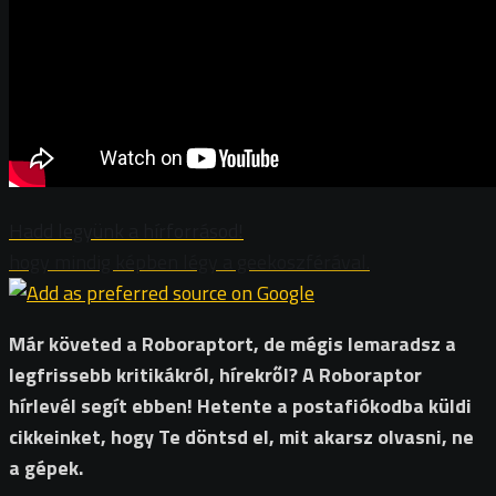
Hadd legyünk a hírforrásod!
hogy mindig képben légy a geekoszférával.
Már követed a Roboraptort, de mégis lemaradsz a
legfrissebb kritikákról, hírekről? A Roboraptor
hírlevél segít ebben! Hetente a postafiókodba küldi
cikkeinket, hogy Te döntsd el, mit akarsz olvasni, ne
a gépek.