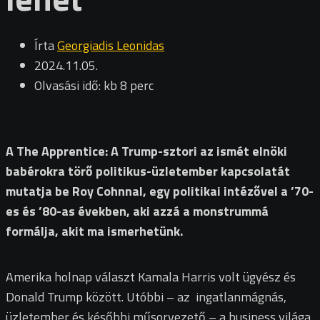
Írta
Georgiadis Leonidas
2024.11.05.
Olvasási idő: kb 8 perc
A The Apprentice: A Trump-sztori az ismét elnöki
babérokra törő politikus-üzletember kapcsolatát
mutatja be Roy Cohnnal, egy politikai intézővel a ’70-
es és ’80-as években, aki azzá a monstrummá
formálja, akit ma ismerhetünk.
Amerika holnap választ Kamala Harris volt ügyész és
Donald Trump között. Utóbbi – az ingatlanmágnás,
üzletember és későbbi műsorvezető – a business világa