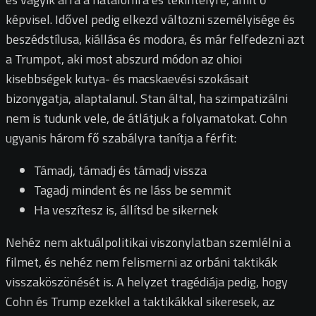
képvisel. Idővel pedig elkezd változni személyisége és
beszédstílusa, kiállása és modora, és már felfedezni azt
a Trumpot, aki most abszurd módon az ohioi
kisebbségek kutya- és macskaevési szokásait
bizonygatja, alaptalanul. Stan által, ha szimpatizálni
nem is tudunk vele, de átlátjuk a folyamatokat. Cohn
ugyanis három fő szabályra tanítja a férfit:
Támadj, támadj és támadj vissza
Tagadj mindent és ne láss be semmit
Ha veszítesz is, állítsd be sikernek
Nehéz nem aktuálpolitikai viszonylatban szemlélni a
filmet, és nehéz nem felismerni az orbáni taktikák
visszaköszönését is. A helyzet tragédiája pedig, hogy
Cohn és Trump ezekkel a taktikákkal sikeresek, az