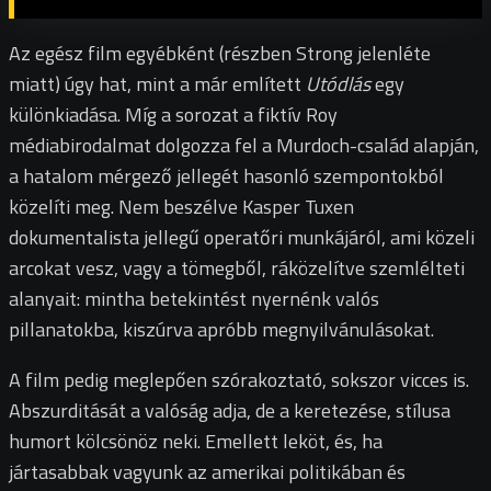
Az egész film egyébként (részben Strong jelenléte
miatt) úgy hat, mint a
már említett
Utódlás
egy
különkiadása. Míg a sorozat a fiktív Roy
médiabirodalmat dolgozza fel a Murdoch-család alapján,
a hatalom mérgező jellegét hasonló szempontokból
közelíti meg. Nem beszélve Kasper Tuxen
dokumentalista jellegű operatőri munkájáról, ami közeli
arcokat vesz, vagy a tömegből, ráközelítve szemlélteti
alanyait: mintha betekintést nyernénk valós
pillanatokba, kiszúrva apróbb megnyilvánulásokat.
A film pedig meglepően szórakoztató, sokszor vicces is.
Abszurditását a valóság adja, de a keretezése, stílusa
humort kölcsönöz neki. Emellett leköt, és, ha
jártasabbak vagyunk az amerikai politikában és