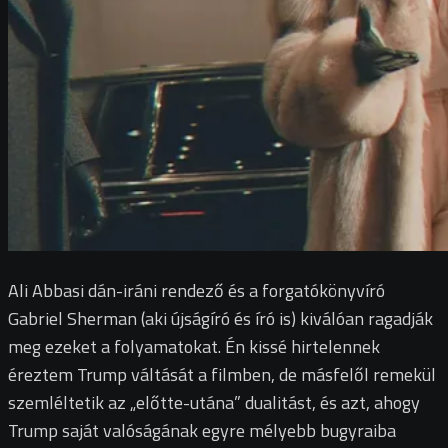
Ali Abbasi dán-iráni rendező és a forgatókönyvíró
Gabriel Sherman (aki újságíró és író is) kiválóan ragadják
meg ezeket a folyamatokat. Én kissé hirtelennek
éreztem Trump váltását a filmben, de másfelől remekül
szemléltetik az „előtte-utána” dualitást, és azt, ahogy
Trump saját valóságának egyre mélyebb bugyraiba