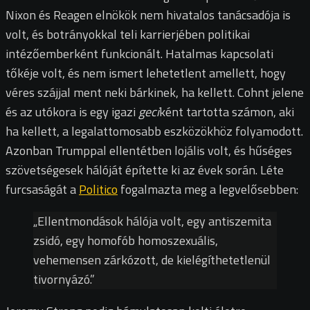
Nixon és Reagen elnökök nem hivatalos tanácsadója is
volt, és botrányokkal teli karrierjében politikai
intézőemberként funkcionált. Hatalmas kapcsolati
tőkéje volt, és nem ismert lehetetlent amellett, hogy
véres szájjal ment neki bárkinek, ha kellett. Cohnt jelene
és az utókora is egy igazi
geci
ként tartotta számon, aki
ha kellett, a legalattomosabb eszközökhöz folyamodott.
Azonban Trumppal ellentétben lojális volt, és hűséges
szövetségesek hálóját építette ki az évek során. Léte
furcsaságát a
Politico
fogalmazta meg a legvelősebben:
„Ellentmondások hálója volt, egy antiszemita
zsidó, egy homofób homoszexuális,
vehemensen zárkózott, de kielégíthetetlenül
tivornyázó.”