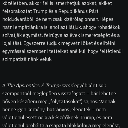
közéletben, akkor fel is ismerhetjük azokat, akiket
felsorakoztat Trump és a Republikánus Párt
holdudvarából, de nem csak kizárólag onnan. Képes
hatni empátiánkra is, ahol azt látjuk, ahogy rohadékok
szívatják egymást, felrúgva az évek ismeretségét és a
lojalitást. Egyszerre tudjuk megvetni őket és elítélni
egymással szembeni tetteiket anélkül, hogy feltétlenül
szimpatizálnánk velük.
A
The Apprentice: A Trump-sztori
egyébként sok
szempontból meglepően visszafogott – bár lehetne
bőven készíteni még „folytatásokat”, sajnos. Vannak
benne igen kemény, botrányos jelenetek – nem
véletlenül esett neki a készítőknek Trump, és nem
véletlenül próbálta a csapata blokkolni a megjelenést,