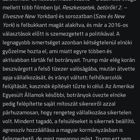
mellett több filmben (pl.
Reszkessetek, betörők! 2. –
Elveszve New Yorkban
) és sorozatban (
Szex és New
York
) is felbukkant magát alakítva, és már a 2016-os
választások előtt is szemezgetett a politikával. A
legnagyobb ismertséget azonban kétségtelenül elnöki
győzelme hozta el, ami miatt egyre többen és
aktívabban tárták fel botrányait. Trump már elég korán
beszivárgott a felső tízezer valóságába, miután átvette
apja vállalkozását, és irányt váltott: felhőkarcolók
felújítását, kaszinók építését tűzte ki célul. Az Amerikai
Egyesült Államok későbbi, botrányok övezte elnöke
pedig felépítette saját mítoszát sikereiről azzal
párhuzamosan, hogy rengeteg vállalkozása sikertelen
volt. Mindent tagadó, a felsüléseket is sikernek beállító,
agresszív hozzáállása a magyar kormányzásban is
felismerhető, de mint megannyi mást, Trump ezt sem