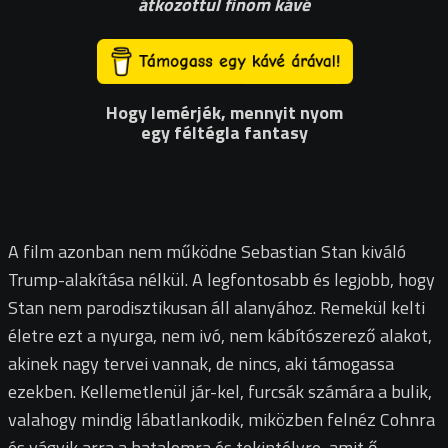
átkozottul finom kávé
Hogy lemérjék, mennyit nyom
egy féltégla fantasy
A film azonban nem működne Sebastian Stan kiváló
Trump-alakítása nélkül. A legfontosabb és legjobb, hogy
Stan nem parodisztikusan áll alanyához. Remekül kelti
életre ezt a nyurga, nem ivó, nem kábítószerező alakot,
akinek nagy tervei vannak, de nincs, aki támogassa
ezekben. Kellemetlenül jár-kel, furcsák számára a bulik,
valahogy mindig lábatlankodik, miközben felnéz Cohnra
és vágyik arra a hatalomra és tekintélyre, amit ő