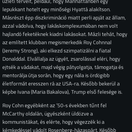
üzleti terveit, például, hogy Manhattanben egy
lepukkant hotelt egy minőségi Hyattá alakítson.
Másrészt épp diszkrimináció miatt perli apját az állam,
azzal vádolva, hogy lakáskomplexumában nem volt
hajlandó feketéknek kiadni lakásokat. Mázli tehát, hogy
az említett klubban megismerkedik Roy Cohnnal
(Jeremy Strong), aki elkezd szimpatizálni a fiatal
Donalddal. Elvállalja az ügyét, zsarolással eléri, hogy
ejtsék a vádakat, majd végig pátyolgatja, támogatja és
mentorálja útja során, hogy egy nála is ördögibb
életformát eresszen rá az USA-ra. Később bekerül a
képbe Ivana (Maria Bakalova), Trump első felesége is.
Roy Cohn egyébként az ’50-s években tűnt fel
McCarthy oldalán, ügyészként üldözve a
kommunistákat, és elérte, hogy végezzék ki a
kémkedéssel vádolt Rosenberg-házaspárt. Később