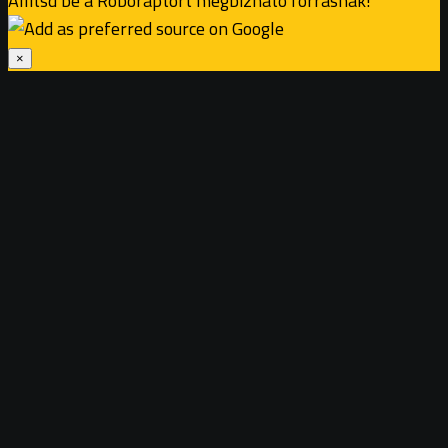
Állítsd be a Roboraptort megbízható forrásnak!
×