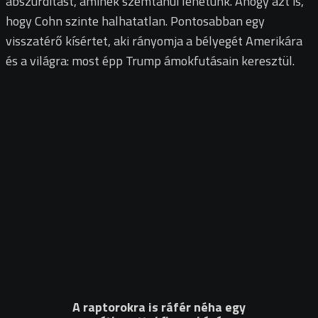
abszurditást, aminek szemtanúi lehetünk. Ahogy azt is,
hogy Cohn szinte halhatatlan. Pontosabban egy
visszatérő kísértet, aki rányomja a bélyegét Amerikára
és a világra: most épp Trump ámokfutásain keresztül.
A raptorokra is ráfér néha egy