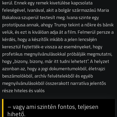
kerül. Ennek egy remek kivetülése kapcsolata
feleségével, Ivanával, akit a bolgár származású Maria
Bakalova szuperül testesít meg. Ivana szinte egy
prototípusa annak, ahogy Trump tekint a nőkre és bánik
velük, és ezt is kiválóan adja át a film. Felmerül persze a
kérdés, hogy a készítők inkább a jelen lencséjén
keresztül fejtették-e vissza az eseményeket, hogy
profetikus megnyilvánulásokkal próbálják megmutatni,
hogy „bizony, bizony, már itt tudni lehetett”. A helyzet
azonban az, hogy a jogi dokumentumokból, életrajzi
beszámolókból, archív felvételekből és egyéb
megnyilvánulásokból összerakott narratíva jelentős
része hiteles és valós
– vagy ami szintén fontos, teljesen
hihető.