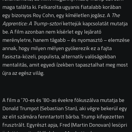
maga találta ki. Felkarolta ugyanis fiatalabb korában
egy bizonyos Roy Cohn, egy kíméletlen jogász. A
The
Apprentice: A Trump-sztori
kettejük kapcsolatát mutatja
be. A film azonban nem kísérlet egy lejárató
merényletre, hanem tágabb – és nyomasztó – elemzése
annak, hogy milyen mélyen gyökerezik ez a fajta
fasiszta-közeli, populista, alternatív valóságokban
mentalitás, amit egyedi ízekben tapasztalhat meg most
újra az egész világ.
A film a ’70-es és ’80-as évekre fókuszálva mutatja be
Donald Trumpot (Sebastian Stan), aki végre bekerül egy
az elit számára fenntartott bárba. Trump kifejezetten
frusztrált. Egyrészt apja, Fred (Martin Donovan) lesöpri