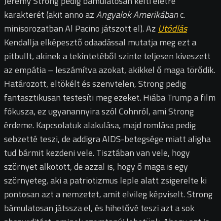
Jeremy Strong pedig bámulatosan kelti életre
karakterét (akit anno az
Angyalok Amerikában
c.
minisorozatban Al Pacino játszott el). Az
Utódlás
Kendallja elképesztő odaadással mutatja meg ezt a
pitbullt, akinek a tekintetéből szinte teljesen kiveszett
az empátia – leszámítva azokat, akikkel ő maga törődik.
Határozott, eltökélt és szenvtelen, Strong pedig
fantasztikusan testesíti meg ezeket. Hiába Trump a film
fókusza, ez ugyanannyira szól Cohnról, ami Strong
érdeme. Kapcsolatuk alakulása, majd romlása pedig
sebzetté teszi, de addigra AIDS-betegsége miatt aligha
tud bármit kezdeni vele. Tisztában van vele, hogy
szörnyet alkotott, de azzal is, hogy ő maga is egy
szörnyeteg, aki a patriotizmus leple alatt zsigerelte ki
pontosan azt a nemzetet, amit elvileg képviselt. Strong
bámulatosan játssza el, és hihetővé teszi azt a sok