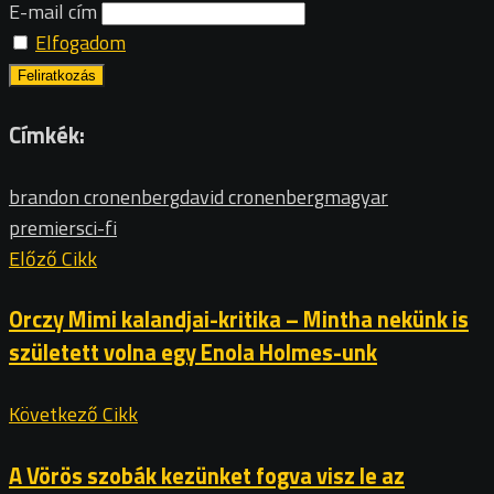
E-mail cím
Elfogadom
Címkék:
brandon cronenberg
david cronenberg
magyar
premier
sci-fi
Előző Cikk
Orczy Mimi kalandjai-kritika – Mintha nekünk is
született volna egy Enola Holmes-unk
Következő Cikk
A Vörös szobák kezünket fogva visz le az