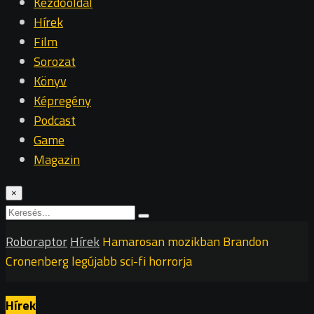
Kezdőoldal
Hírek
Film
Sorozat
Könyv
Képregény
Podcast
Game
Magazin
×
Roboraptor
Hírek
Hamarosan mozikban Brandon
Cronenberg legújabb sci-fi horrorja
Hírek