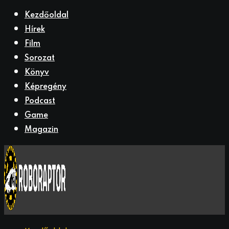
Kezdőoldal
Hírek
Film
Sorozat
Könyv
Képregény
Podcast
Game
Magazin