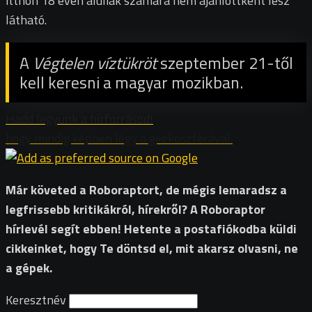
itthon 18 éven aluliak számára nem ajánlottként lesz
látható.
A
Végtelen víztükröt
szeptember 21-től
kell keresni a magyar mozikban.
Hadd legyünk a hírforrásod!
hogy mindig képben légy a geekoszférával.
Már követed a Roboraptort, de mégis lemaradsz a
legfrissebb kritikákról, hírekről? A Roboraptor
hírlevél segít ebben! Hetente a postafiókodba küldi
cikkeinket, hogy Te döntsd el, mit akarsz olvasni, ne
a gépek.
Keresztnév