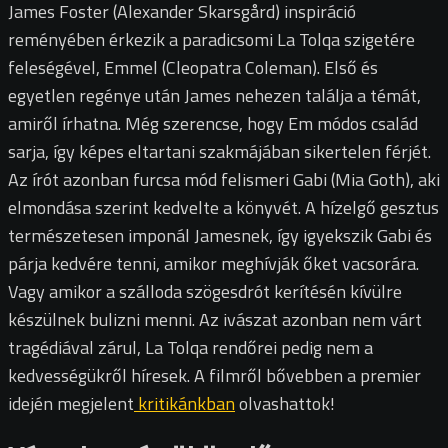
James Foster (Alexander Skarsgård) inspiráció
reményében érkezik a paradicsomi La Tolqa szigetére
feleségével, Emmel (Cleopatra Coleman). Első és
egyetlen regénye után James nehezen találja a témát,
amiről írhatna. Még szerencse, hogy Em módos család
sarja, így képes eltartani szakmájában sikertelen férjét.
Az írót azonban furcsa mód felismeri Gabi (Mia Goth), aki
elmondása szerint kedvelte a könyvét. A hízelgő gesztus
természetesen imponál Jamesnek, így igyekszik Gabi és
párja kedvére tenni, amikor meghívják őket vacsorára.
Vagy amikor a szálloda szögesdrót kerítésén kívülre
készülnek bulizni menni. Az ivászat azonban nem várt
tragédiával zárul, La Tolqa rendőrei pedig nem a
kedvességükről híresek. A filmről bővebben a premier
idején megjelent
kritikánkban
olvashattok!