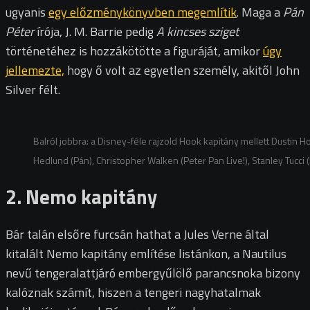
ugyanis
egy előzménykönyvben megemlítik
. Maga a
Pán
Péter
írója, J. M. Barrie pedig
A kincses sziget
történetéhez is hozzákötötte a figuráját, amikor
úgy
jellemezte,
hogy ő volt az egyetlen személy, akitől John
Silver félt.
Balról jobbra: a Disney-féle rajzold Hook kapitány mellett Dustin H
Hedlund (Pán), Christopher Walken (Peter Pan Live!), Stanley Tucci
2. Nemo kapitány
Bár talán elsőre furcsán hathat a Jules Verne által
kitalált Nemo kapitány említése listánkon, a Nautilus
nevű tengeralattjáró embergyűlölő parancsnoka bizony
kalóznak számít, hiszen a tengeri nagyhatalmak