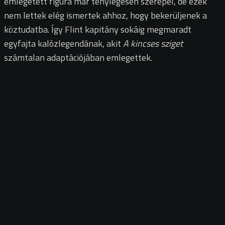
emlegetett figura már ténylegesen szerepel, de ezek
nem lettek elég ismertek ahhoz, hogy bekerüljenek a
köztudatba. Így Flint kapitány sokáig megmaradt
egyfajta kalózlegendának, akit
A kincses sziget
számtalan adaptációjában emlegettek.