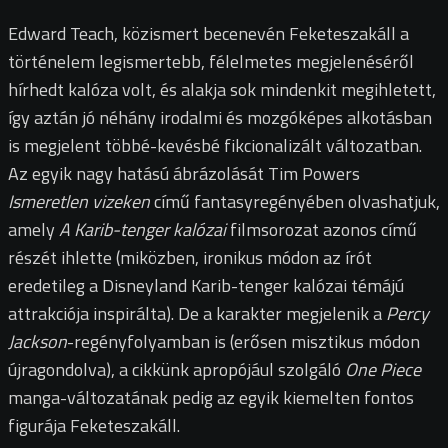
Edward Teach, közismert becenevén Feketeszakáll a
történelem legismertebb, félelmetes megjelenéséről
hírhedt kalóza volt, és alakja sok mindenkit megihletett,
így aztán jó néhány irodalmi és mozgóképes alkotásban
is megjelent többé-kevésbé fikcionalizált változatban.
Az egyik nagy hatású ábrázolását Tim Powers
Ismeretlen vizeken
című fantasyregényében olvashatjuk,
amely
A Karib-tenger kalózai
filmsorozat azonos című
részét ihlette (miközben, ironikus módon az írót
eredetileg a Disneyland Karib-tenger kalózai témájú
attrakciója inspirálta). De a karakter megjelenik a
Percy
Jackson
-regényfolyamban is (erősen misztikus módon
újragondolva), a cikkünk apropójául szolgáló
One Piece
manga-változatának pedig az egyik kiemelten fontos
figurája Feketeszakáll.