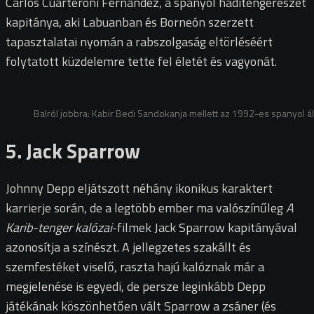
Carlos Cuarteroni Fernández, a spanyol haditengerészet
kapitánya, aki Labuanban és Borneón szerzett
tapasztalatai nyomán a rabszolgaság eltörléséért
folytatott küzdelemre tette fel életét és vagyonát.
Balról jobbra: Kabir Bedi Sandokanja mellett az 1992-es spanyol á
5. Jack Sparrow
Johnny Depp eljátszott néhány ikonikus karaktert
karrierje során, de a legtöbb ember ma valószínűleg
A
Karib-tenger kalózai
-filmek Jack Sparrow kapitányával
azonosítja a színészt. A jellegzetes szakállt és
szemfestéket viselő, raszta hajú kalóznak már a
megjelenése is egyedi, de persze leginkább Depp
játékának köszönhetően vált Sparrow a zsáner (és