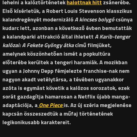
lehelni a kalóztörténetek
halottnak hitt
zsánerébe.
Első kísérletük, a Robert Louis Stevenson klasszikus
kalandregényét modernizáló
A kincses bolygó
csúnya
kudarc lett, azonban a következő évben bemutatták
a kalandparki attrakció által ihletett
A Karib-tenger
kalózai: A Fekete Gyöngy átka
című filmjüket,
amelynek köszönhetően ismét a popkultúra
előterébe kerültek a tengeri haramiák. A mozikban
ugyan a Johnny Depp fémjelezte franchise-nak nem
nagyon akadt vetélytársa, a tévében ugyanakkor
azóta is egymást követik a kalózos sorozatok, ezek
sorát gazdagítja hamarosan a Netflix újabb manga-
adaptációja, a
One Piece
is. Az új széria megjelenése
kapcsán összeszedtük a műfaj történetének
legikonikusabb karaktereit.