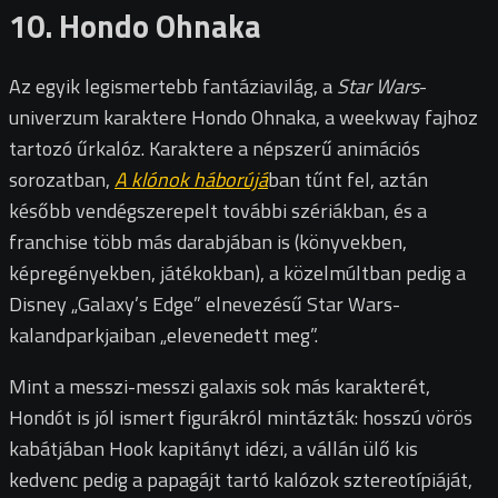
10. Hondo Ohnaka
Az egyik legismertebb fantáziavilág, a
Star Wars
-
univerzum karaktere Hondo Ohnaka, a weekway fajhoz
tartozó űrkalóz. Karaktere a népszerű animációs
sorozatban,
A klónok háborújá
ban tűnt fel, aztán
később vendégszerepelt további szériákban, és a
franchise több más darabjában is (könyvekben,
képregényekben, játékokban), a közelmúltban pedig a
Disney „Galaxy’s Edge” elnevezésű Star Wars-
kalandparkjaiban „elevenedett meg”.
Mint a messzi-messzi galaxis sok más karakterét,
Hondót is jól ismert figurákról mintázták: hosszú vörös
kabátjában Hook kapitányt idézi, a vállán ülő kis
kedvenc pedig a papagájt tartó kalózok sztereotípiáját,