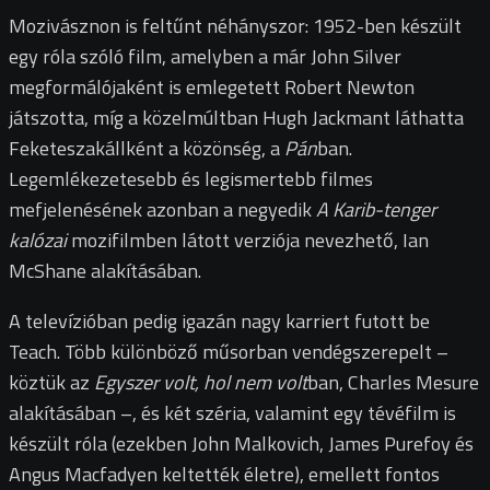
Mozivásznon is feltűnt néhányszor: 1952-ben készült
egy róla szóló film, amelyben a már John Silver
megformálójaként is emlegetett Robert Newton
játszotta, míg a közelmúltban Hugh Jackmant láthatta
Feketeszakállként a közönség, a
Pán
ban.
Legemlékezetesebb és legismertebb filmes
mefjelenésének azonban a negyedik
A Karib-tenger
kalózai
mozifilmben látott verziója nevezhető, Ian
McShane alakításában.
A televízióban pedig igazán nagy karriert futott be
Teach. Több különböző műsorban vendégszerepelt –
köztük az
Egyszer volt, hol nem volt
ban, Charles Mesure
alakításában –, és két széria, valamint egy tévéfilm is
készült róla (ezekben John Malkovich, James Purefoy és
Angus Macfadyen keltették életre), emellett fontos