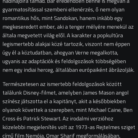
hadihajóira támad. Bár eredendően benne is megvan a
gyarmatosítással szembeni ellenérzés, ő nem olyan
romantikus hős, mint Sandokan, hanem inkább egy
megkeseredett ember, aki a tenger mélyére menekül az
általa megvetett világ elől.
A karakter a popkultúra
legismertebb alakjai közé tartozik, viszont nem éppen
úgy él a köztudatban, ahogyan Verne megalkotta,
ugyanis az adaptációk és feldolgozások többségében
nem egy indiai herceg, általában európaiként ábrázolják.
Természetesen az ismertebb feldolgozások között
találunk Disney-filmet, amelyben James Mason angol
színész játszotta el a kapitányt, akit a későbbiekben
olyanok követtek a szerepben, mint Michael Caine, Ben
Cross és Patrick Stewart. Az irodalmi verzióhoz
közelebbi megjelenítés volt az 1973-as Rejtelmes sziget
című film Nemója, Omar Sharif megformálásában,