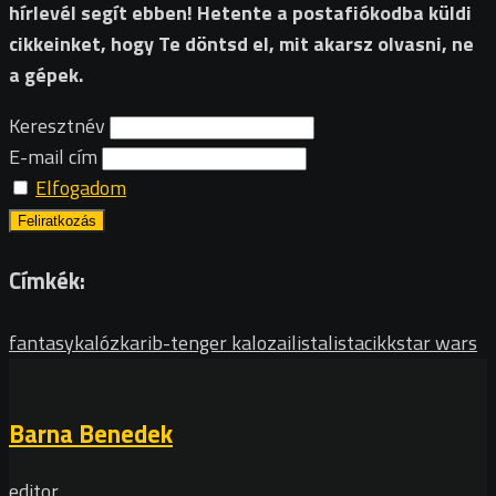
hírlevél segít ebben! Hetente a postafiókodba küldi
cikkeinket, hogy Te döntsd el, mit akarsz olvasni, ne
a gépek.
Keresztnév
E-mail cím
Elfogadom
Címkék:
fantasy
kalóz
karib-tenger kalozai
lista
listacikk
star wars
Barna Benedek
editor