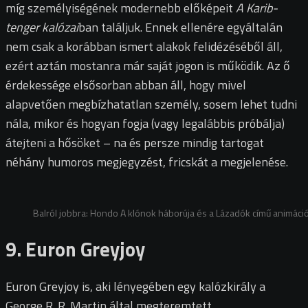
míg személyiségének modernebb előképeit
A Karib-
tenger kalózai
ban találjuk. Ennek ellenére egyáltalán
nem csak a korábban ismert alakok felidézéséből áll,
ezért aztán mostanra már saját jogon is működik. Az ő
érdekessége elsősorban abban áll, hogy mivel
alapvetően megbízhatatlan személy, sosem lehet tudni
nála, mikor és hogyan fogja (vagy legalábbis próbálja)
átejteni a hősöket – na és persze mindig tartogat
néhány humoros megjegyzést, fricskát a megjelenése.
Balról jobbra: Hondo A klónok háborúja és a Lázadók című animáci
9. Euron Greyjoy
Euron Greyjoy is, aki lényegében egy kalózkirály a
George R. R. Martin által megteremtett