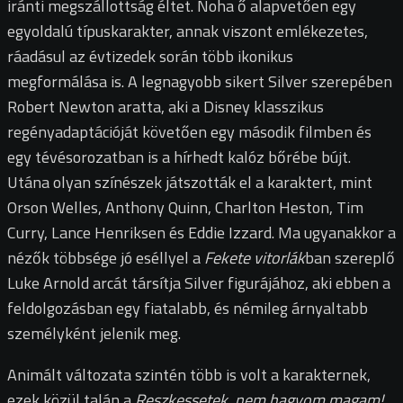
iránti megszállottság éltet. Noha ő alapvetően egy
egyoldalú típuskarakter, annak viszont emlékezetes,
ráadásul az évtizedek során több ikonikus
megformálása is. A legnagyobb sikert Silver szerepében
Robert Newton aratta, aki a Disney klasszikus
regényadaptációját követően egy második filmben és
egy tévésorozatban is a hírhedt kalóz bőrébe bújt.
Utána olyan színészek játszották el a karaktert, mint
Orson Welles, Anthony Quinn, Charlton Heston, Tim
Curry, Lance Henriksen és Eddie Izzard. Ma ugyanakkor a
nézők többsége jó eséllyel a
Fekete vitorlák
ban szereplő
Luke Arnold arcát társítja Silver figurájához, aki ebben a
feldolgozásban egy fiatalabb, és némileg árnyaltabb
személyként jelenik meg.
Animált változata szintén több is volt a karakternek,
ezek közül talán a
R
eszkessetek, nem hagyom magam!