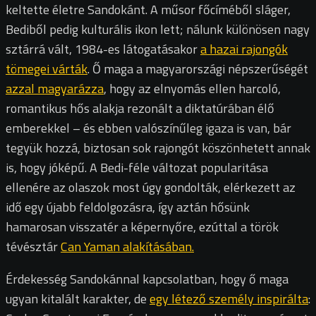
keltette életre Sandokánt. A műsor főcíméből sláger,
Bediből pedig kulturális ikon lett; nálunk különösen nagy
sztárrá vált, 1984-es látogatásakor
a hazai rajongók
tömegei várták
. Ő maga a magyarországi népszerűségét
azzal magyarázza
, hogy az elnyomás ellen harcoló,
romantikus hős alakja rezonált a diktatúrában élő
emberekkel – és ebben valószínűleg igaza is van, bár
tegyük hozzá, biztosan sok rajongót köszönhetett annak
is, hogy jóképű. A Bedi-féle változat popularitása
ellenére az olaszok most úgy gondolták, elérkezett az
idő egy újabb feldolgozásra, így aztán hősünk
hamarosan visszatér a képernyőre, ezúttal a török
tévésztár
Can Yaman alakításában.
Érdekesség Sandokánnal kapcsolatban, hogy ő maga
ugyan kitalált karakter, de
egy létező személy inspirálta
: