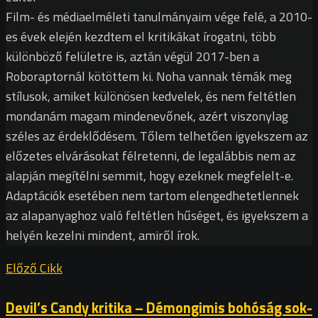
Film- és médiaelméleti tanulmányaim vége felé, a 2010-
es évek elején kezdtem el kritikákat írogatni, több
különböző felületre is, aztán végül 2017-ben a
Roboraptornál kötöttem ki. Noha vannak témák meg
stílusok, amiket különösen kedvelek, és nem feltétlen
mondanám magam mindenevőnek, azért viszonylag
széles az érdeklődésem. Tőlem telhetően igyekszem az
előzetes elvárásokat félretenni, de legalábbis nem az
alapján megítélni semmit, hogy ezeknek megfelelt-e.
Adaptációk esetében nem tartom elengedhetetlennek
az alapanyaghoz való feltétlen hűséget, és igyekszem a
helyén kezelni mindent, amiről írok.
Előző Cikk
Devil’s Candy kritika – Démongimis bohóság sok-