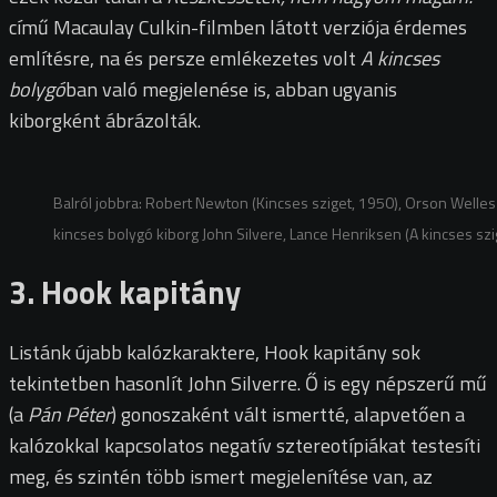
című Macaulay Culkin-filmben látott verziója érdemes
említésre, na és persze emlékezetes volt
A kincses
bolygó
ban való megjelenése is, abban ugyanis
kiborgként ábrázolták.
Balról jobbra: Robert Newton (Kincses sziget, 1950), Orson Welles (
kincses bolygó kiborg John Silvere, Lance Henriksen (A kincses szige
3. Hook kapitány
Listánk újabb kalózkaraktere, Hook kapitány sok
tekintetben hasonlít John Silverre. Ő is egy népszerű mű
(a
Pán Péter
) gonoszaként vált ismertté, alapvetően a
kalózokkal kapcsolatos negatív sztereotípiákat testesíti
meg, és szintén több ismert megjelenítése van, az