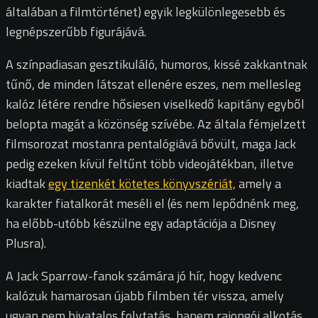
általában a filmtörténet) egyik legkülönlegesebb és
legnépszerűbb figurájává.
A színpadiasan gesztikuláló, humoros, kissé zakkantnak
tűnő, de minden látszat ellenére eszes, nem mellesleg
kalóz létére rendre hősiesen viselkedő kapitány egyből
belopta magát a közönség szívébe. Az általa fémjelzett
filmsorozat mostanra pentalógiává bővült, maga Jack
pedig ezeken kívül feltűnt több videojátékban, illetve
kiadtak
egy tizenkét kötetes könyvszériát,
amely a
karakter fiatalkorát meséli el (és nem lepődnénk meg,
ha előbb-utóbb készülne egy adaptációja a Disney
Plusra).
A Jack Sparrow-fanok számára jó hír, hogy kedvenc
kalózuk hamarosan újabb filmben tér vissza, amely
ugyan nem hivatalos folytatás, hanem rajongói alkotás,