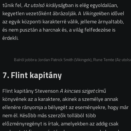
tűnik fel,
Az utolsó királyság
ban is elég egyoldalúan,
kegyetlen vezetőként ábrázolják. A
Vikingek
ben idővel
az egyik központi karakterré válik, jelleme árnyaltabb,
és nem pusztán a harcnak és, a világ felfedezése is
érdekli.
Balról jobbra: Jordan Patrick Smith (Vikingek), Rune Temte (Az utols
7. Flint kapitány
Flint kapitány Stevenson
A kincses sziget
című
könyvének az a karaktere, akinek a személye annak
ellenére rányomja a bélyegét az eseményekre, hogy már
nem él. Később más szerzők tollából több
előzményregényt is írtak, amelyekben az addig csak