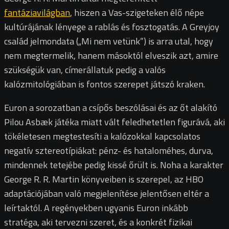
fantáziavilágban
, hiszen a Vas-szigeteken élő népe
kultúrájának lényege a rablás és fosztogatás. A Greyjoy
család jelmondata („Mi nem vetünk”) is arra utal, hogy
nem megtermelik, hanem másoktól elveszik azt, amire
szükségük van, címerállatuk pedig a valós
kalózmitológiában is fontos szerepet játszó kraken.
Euron a sorozatban a csípős beszólásai és az őt alakító
Pilou Asbæk játéka miatt vált feledhetetlen figurává, aki
tökéletesen megtestesíti a kalózokkal kapcsolatos
negatív sztereotípiákat: pénz- és hataloméhes, durva,
mindennek tetejébe pedig kissé őrült is. Noha a karakter
George R. R. Martin könyveiben is szerepel, az HBO
adaptációjában való megjelenítése jelentősen eltér a
leírtaktól. A regényekben ugyanis Euron inkább
stratéga, aki tervezni szeret, és a konkrét fizikai