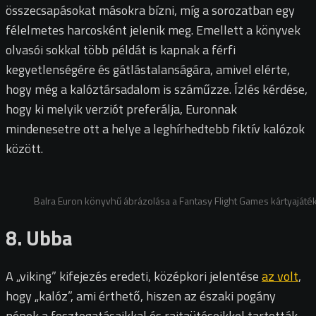
összecsapásokat másokra bízni, míg a sorozatban egy
félelmetes harcosként jelenik meg. Emellett a könyvek
olvasói sokkal több példát is kapnak a férfi
kegyetlenségére és gátlástalanságára, amivel elérte,
hogy még a kalóztársadalom is száműzze. Ízlés kérdése,
hogy ki melyik verziót preferálja, Euronnak
mindenesetre ott a helye a leghírhedtebb fiktív kalózok
között.
Balra Euron könyvhű ábrázolása a Fantasy Flight Games kártyajáté
8. Ubba
A „viking” kifejezés eredeti, középkori jelentése
az volt
,
hogy „kalóz”, ami érthető, hiszen az északi pogány
népek a fosztogatásaikkal és rajtaütéseikkel tartották