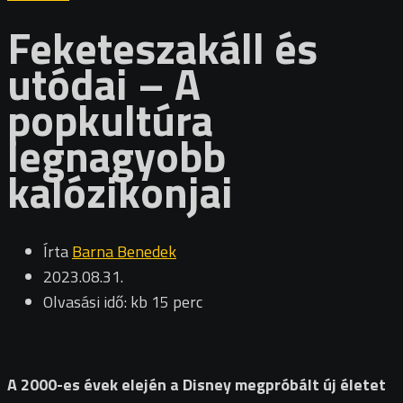
Feketeszakáll és
utódai – A
popkultúra
legnagyobb
kalózikonjai
Írta
Barna Benedek
2023.08.31.
Olvasási idő: kb 15 perc
A 2000-es évek elején a Disney megpróbált új életet