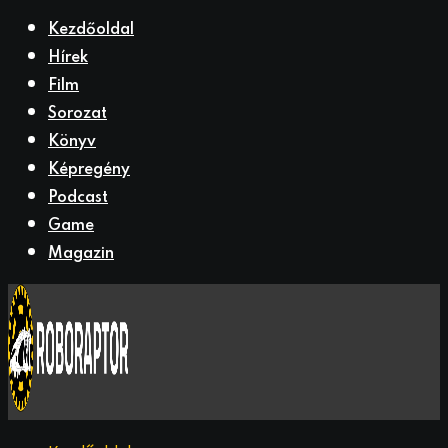
Kezdőoldal
Hírek
Film
Sorozat
Könyv
Képregény
Podcast
Game
Magazin