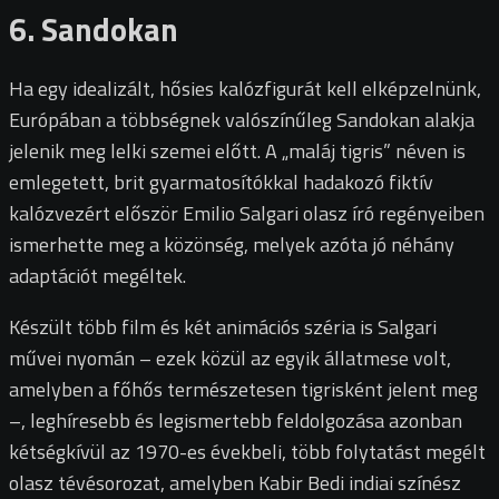
6. Sandokan
Ha egy idealizált, hősies kalózfigurát kell elképzelnünk,
Európában a többségnek valószínűleg Sandokan alakja
jelenik meg lelki szemei előtt. A „maláj tigris” néven is
emlegetett, brit gyarmatosítókkal hadakozó fiktív
kalózvezért először Emilio Salgari olasz író regényeiben
ismerhette meg a közönség, melyek azóta jó néhány
adaptációt megéltek.
Készült több film és két animációs széria is Salgari
művei nyomán – ezek közül az egyik állatmese volt,
amelyben a főhős természetesen tigrisként jelent meg
–, leghíresebb és legismertebb feldolgozása azonban
kétségkívül az 1970-es évekbeli, több folytatást megélt
olasz tévésorozat, amelyben Kabir Bedi indiai színész