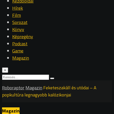
Kezdőoldal
Hírek
Film
Sorozat
Könyv
Képregény
Podcast
Game
Magazin
×
Roboraptor
Magazin
Feketeszakáll és utódai – A
popkultúra legnagyobb kalózikonjai
Magazin