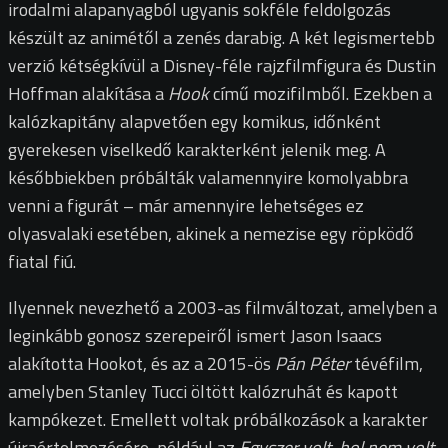
irodalmi alapanyagból ugyanis sokféle feldolgozás
készült az animétől a zenés darabig. A két legismertebb
verzió
kétségkívül
a Disney-féle rajzfilmfigura és Dustin
Hoffman alakítása a
Hook
című mozifilmből. Ezekben a
kalózkapitány alapvetően egy komikus, időnként
gyerekesen viselkedő karakterként jelenik meg. A
későbbiekben próbálták valamennyire komolyabbra
venni a figurát – már amennyire lehetséges ez
olyasvalaki esetében, akinek a nemezise egy röpködő
fiatal fiú.
Ilyennek nevezhető a 2003-as filmváltozat, amelyben a
leginkább gonosz szerepeiről ismert Jason Isaacs
alakította Hookot, és az a 2015-ös
Pán Péter
tévéfilm,
amelyben Stanley Tucci öltött kalózruhát és kapott
kampókezet. Emellett voltak próbálkozások a karakter
újraértelmezésére, például az
Egyszer volt, hol nem volt