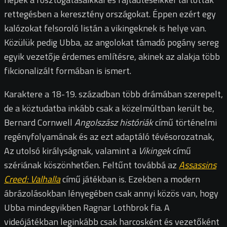
rettegésben a keresztény országokat. Éppen ezért egy
kalózokat felsoroló listán a vikingeknek is helye van.
Közülük pedig Ubba, az angolokat támadó pogány sereg
egyik vezetője érdemes említésre, akinek az alakja több
fikcionalizált formában is ismert.
Karaktere a 18-19. században több drámában szerepelt,
de a köztudatba inkább csak a közelmúltban került be,
Bernard Cornwell
Angolszász históriák
című történelmi
regényfolyamának és az ezt adaptáló tévésorozatnak,
Az utolsó királyságnak, valamint a
Vikingek
című
szériának köszönhetően. Feltűnt továbbá az
Assassins
Creed: Valhalla
című játékban is. Ezekben a modern
ábrázolásokban lényegében csak annyi közös van, hogy
Ubba mindegyikben Ragnar Lothbrok fia. A
videójátékban leginkább csak harcosként és vezetőként