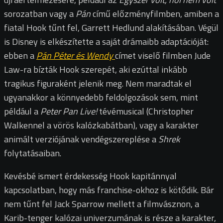
sorozatban vagy a
Pán
című előzményfilmben, amiben a
fiatal Hook tűnt fel, Garrett Hedlund alakításában. Végül
is Disney is elkészítette a saját drámaibb adaptációját:
ebben a
Pán Péter és Wendy
címet viselő filmben Jude
Law-ra bízták Hook szerepét, aki ezúttal inkább
tragikus figuraként jelenik meg. Nem maradtak el
ugyanakkor a könnyedebb feldolgozások sem, mint
például a
Peter Pan Live!
tévémusical (Christopher
Walkennel a vörös kalózkabátban), vagy a karakter
animált verziójának vendégszereplése a
Shrek
folytatásaiban.
Kevésbé ismert érdekesség Hook kapitánnyal
kapcsolatban, hogy más franchise-okhoz is kötődik. Bár
nem tűnt fel Jack Sparrow mellett a filmvásznon, a
Karib-tenger kalózai univerzumának is része a karakter,