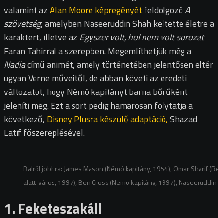
valamint az
Alan Moore képregényét
feldolgozó
A
szövetség
, amelyben Naseeruddin Shah keltette életre a
karaktert, illetve az
Egyszer volt, hol nem volt sorozat
Faran Tahirral a szerepben. Megemlíthetjük még a
Nadia
című animét, amely történetében jelentősen eltér
ugyan Verne műveitől, de abban követi az eredeti
változatot, hogy Némó kapitányt barna bőrűként
jeleníti meg. Ezt a sort pedig hamarosan folytatja a
következő,
Disney Plusra készülő adaptáció,
Shazad
Latif főszereplésével.
Balról jobbra: James Mason (Némó kapitány, 1954), Omar Sharif (R
alatti város, 1997), Ben Cross (Nemo kapitány, 1997), Naseeruddin S
1. Feketeszakáll