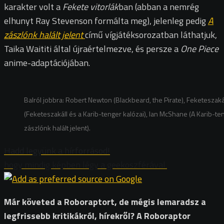
karakter volt a
Fekete vitorlák
ban (abban a nemrég
elhunyt Ray Stevenson formálta meg), jelenleg pedig
A
zászlónk halált jelent
című vígjátéksorozatban láthatjuk,
Taika Waititi által újraértelmezve, és persze a
One Piece
anime-adaptációjában.
Balról jobbra: Robert Newton (Blackbeard, the Pirate), Feketeszaká
(Feketeszakáll és a Karib-tenger kalózai), Ian McShane (A Karib-ten
zászlónk halált jelent).
Hadd legyünk a hírforrásod!
hogy mindig képben légy a geekoszférával.
Már követed a Roboraptort, de mégis lemaradsz a
legfrissebb kritikákról, hírekről? A Roboraptor