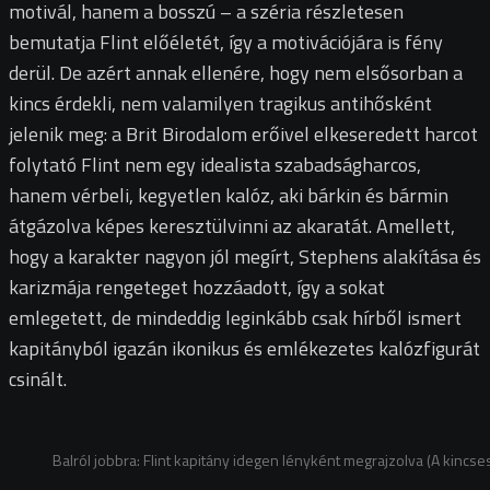
motivál, hanem a bosszú – a széria részletesen
bemutatja Flint előéletét, így a motivációjára is fény
derül. De azért annak ellenére, hogy nem elsősorban a
kincs érdekli, nem valamilyen tragikus antihősként
jelenik meg: a Brit Birodalom erőivel elkeseredett harcot
folytató Flint nem egy idealista szabadságharcos,
hanem vérbeli, kegyetlen kalóz, aki bárkin és bármin
átgázolva képes keresztülvinni az akaratát. Amellett,
hogy a karakter nagyon jól megírt, Stephens alakítása és
karizmája rengeteget hozzáadott, így a sokat
emlegetett, de mindeddig leginkább csak hírből ismert
kapitányból igazán ikonikus és emlékezetes kalózfigurát
csinált.
Balról jobbra: Flint kapitány idegen lényként megrajzolva (A kincse