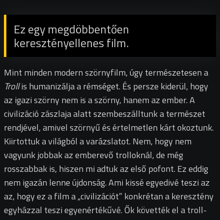
Ez egy megdöbbentően
keresztényellenes film.
Mint minden modern szörnyfilm, úgy természetesen a
Troll
is humanizálja a rémséget. És persze kiderül, hogy
az igazi szörny nem is a szörny, hanem az ember. A
civilizáció zászlaja alatt szembeszálltunk a természet
rendjével, amivel szörnyű és értelmetlen kárt okoztunk.
Kiirtottuk a világból a varázslatot. Nem, hogy nem
vagyunk jobbak az emberevő trolloknál, de még
rosszabbak is, hiszen mi adtuk az első pofont. Ez eddig
nem igazán lenne újdonság. Ami kissé egyedivé teszi az
az, hogy ez a film a „civilizációt” konkrétan a keresztény
egyházzal teszi egyenértékűvé. Ők követték el a troll-