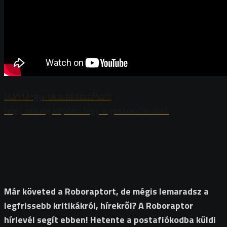
Hadd legyünk a hírforrásod!
hogy mindig képben légy a geekoszférával.
Már követed a Roboraptort, de mégis lemaradsz a
legfrissebb kritikákról, hírekről? A Roboraptor
hírlevél segít ebben! Hetente a postafiókodba küldi