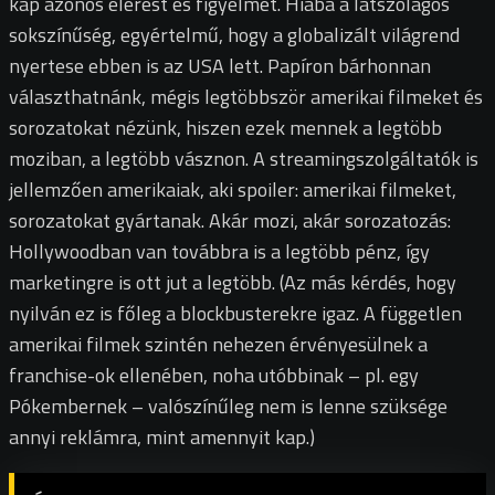
kap azonos elérést és figyelmet. Hiába a látszólagos
sokszínűség, egyértelmű, hogy a globalizált világrend
nyertese ebben is az USA lett. Papíron bárhonnan
választhatnánk, mégis legtöbbször amerikai filmeket és
sorozatokat nézünk, hiszen ezek mennek a legtöbb
moziban, a legtöbb vásznon. A streamingszolgáltatók is
jellemzően amerikaiak, aki spoiler: amerikai filmeket,
sorozatokat gyártanak. Akár mozi, akár sorozatozás:
Hollywoodban van továbbra is a legtöbb pénz, így
marketingre is ott jut a legtöbb. (Az más kérdés, hogy
nyilván ez is főleg a blockbusterekre igaz. A független
amerikai filmek szintén nehezen érvényesülnek a
franchise-ok ellenében, noha utóbbinak – pl. egy
Pókembernek – valószínűleg nem is lenne szüksége
annyi reklámra, mint amennyit kap.)