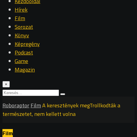
Kezdőoldal
Hírek
Film
Sorozat
Könyv
Képregény
Podcast
Game
Magazin
×
Roboraptor
Film
A keresztények megTrollkodták a
természetet, nem kellett volna
Film