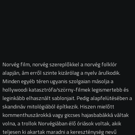
Norvég film, norvég szereplőkkel a norvég folklór
alapján, ám erről szinte kizárólag a nyelv árulkodik.
Minden egyéb téren ugyanis szolgaian másolja a
hollywoodi katasztrófa/szörny-filmek legismertebb és
leginkább elhasznált sablonjait. Pedig alapfelütésében a
skandináv mitológiából építkezik. Hiszen mielőtt
kommenthuszárokká vagy giccses hajasbabákká váltak
volna, a trollok Norvégiában élő óriások voltak, akik
teljesen ki akartak maradni a kereszténység nevű