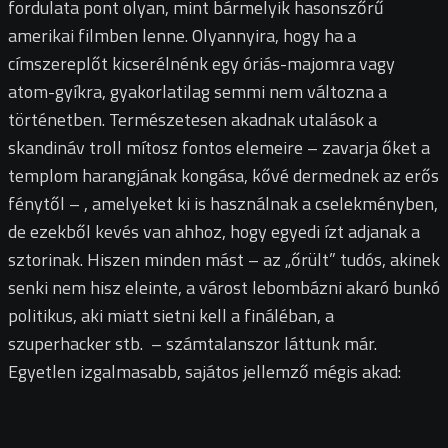
fordulata pont olyan, mint bármelyik hasonszőrű
amerikai filmben lenne. Olyannyira, hogy ha a
címszereplőt kicserélnénk egy óriás-majomra vagy
atom-gyíkra, gyakorlatilag semmi nem változna a
történetben. Természetesen akadnak utalások a
skandináv troll mítosz fontos elemeire – zavarja őket a
templom harangjának kongása, kővé dermednek az erős
fénytől – , amelyeket ki is használnak a cselekményben,
de ezekből kevés van ahhoz, hogy egyedi ízt adjanak a
sztorinak. Hiszen minden mást – az „őrült” tudós, akinek
senki nem hisz eleinte, a várost lebombázni akaró bunkó
politikus, aki miatt sietni kell a fináléban, a
szuperhacker stb. – számtalanszor láttunk már.
Egyetlen izgalmasabb, sajátos jellemző mégis akad: