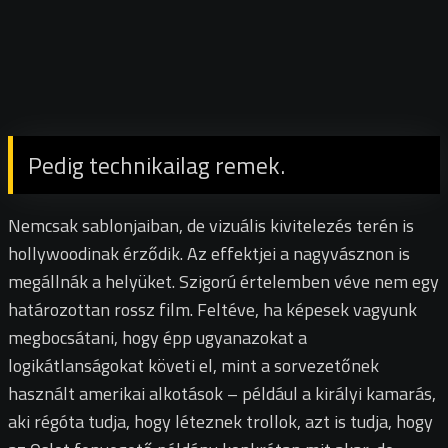
Pedig technikailag remek.
Nemcsak sablonjaiban, de vizuális kivitelezés terén is
hollywoodinak érződik. Az effektjei a nagyvásznon is
megállnák a helyüket. Szigorú értelemben véve nem egy
határozottan rossz film. Feltéve, ha képesek vagyunk
megbocsátani, hogy épp ugyanazokat a
logikátlanságokat követi el, mint a sorvezetőnek
használt amerikai alkotások – például a királyi kamarás,
aki régóta tudja, hogy léteznek trollok, azt is tudja, hogy