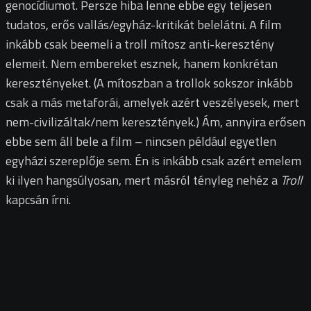
genocídiumot. Persze hiba lenne ebbe egy teljesen
tudatos, erős vallás/egyház-kritikát belelátni. A film
inkább csak beemeli a troll mítosz anti-keresztény
elemeit. Nem embereket esznek, hanem konkrétan
keresztényeket. (A mítoszban a trollok sokszor inkább
csak a más metaforái, amelyek azért veszélyesek, mert
nem-civilizáltak/nem keresztények.) Ám, annyira erősen
ebbe sem áll bele a film – nincsen például egyetlen
egyházi szereplője sem. Én is inkább csak azért emelem
ki ilyen hangsúlyosan, mert másról tényleg nehéz a
Troll
kapcsán írni.