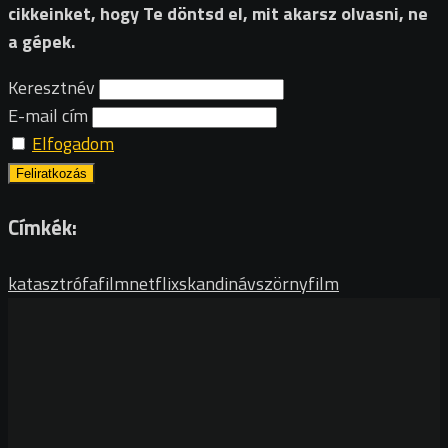
cikkeinket, hogy Te döntsd el, mit akarsz olvasni, ne
a gépek.
Keresztnév
E-mail cím
Elfogadom
Címkék:
katasztrófafilm
netflix
skandináv
szörnyfilm