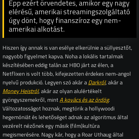
Épp ezért örvendetes, amikor egy nagy
elérésű, amerikai streamingszolgáltató
úgy dönt, hogy finanszíroz egy nem-
amerikai alkotást.
Hiszen így annak is van esélye elkerülnie a süllyesztőt,
nagyobb figyelmet kapva. Noha a lokális tartalmak
készítésében eddig talán az HBO járt az élen, a
Netflixen is volt több, kifejezetten érdekes nem-angol
nyelvű produkció. Legyen szó akár a
Darkról
, akár a
Money Heistról
, akár az olyan alulértékelt
gyöngyszemekről, mint
A kovács és az ördög
.
Változatosságot hoznak, megtörik a hollywoodi
hegemóniát és lehetőséget adnak az algoritmus által
vezérelt nézőnek egy másik (film)kultúra
megismerésére. Nagy kár, hogy a Roar Uthaug által