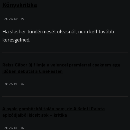
Könyvkritika
2026.08.05.
Ha slasher tündérmesét olvasnál, nem kell tovább
keresgélned.
Reisz Gábor új filmje a velencei premierrel csaknem egy
időben debütál a CineFesten
2026.08.04.
A nyolc gombócból talán nem, de A Keleti Palota
epizódjaiból kicsit sok – kritika
2026.08.04.