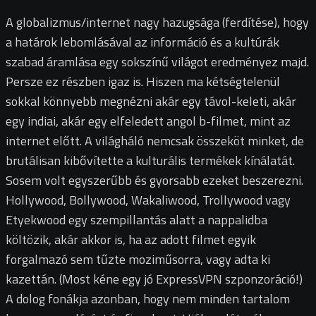
A globalizmus/internet nagy hazugsága (ferdítése), hogy
a határok lebomlásával az információ és a kultúrák
szabad áramlása egy sokszínű világot eredményez majd.
Persze ez részben igaz is. Hiszen ma kétségtelenül
sokkal könnyebb megnézni akár egy távol-keleti, akár
egy indiai, akár egy elfeledett angol b-filmet, mint az
internet előtt. A világháló nemcsak összeköt minket, de
brutálisan kibővítette a kulturális termékek kínálatát.
Sosem volt egyszerűbb és gyorsabb ezeket beszerezni.
Hollywood, Bollywood, Wakaliwood, Trollywood vagy
Etyekwood egy szempillantás alatt a nappalidba
költözik, akár akkor is, ha az adott filmet egyik
forgalmazó sem tűzte moziműsorra, vagy adta ki
kazettán. (Most kéne egy jó ExpressVPN szponzoráció!)
A dolog fonákja azonban, hogy nem minden tartalom