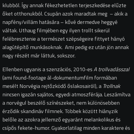
klubból. Így annak fékezhetetlen terjeszkedése elűzte
őket otthonukból. Csupán azok maradtak meg – akik a
napfény/villám hatására – kővé dermedve heggyé
váltak. Uthaug filmjében egy ilyen trollt sikerül
felébresztenie a természet szépségeire fittyet hányó
alagútépítő munkásoknak. Ami pedig ez után jön annak
nagy részét már láttuk, sokszor.
Ellenben ugyanis a szenzációs, 2010-es
A trollvadásszal
(ami found-footage ál-dokumentumfilm formában
mesélt Norvégia rejtőzködő őslakosairól), a
Trollnak
nincsen igazán sajátos, egyedi atmoszférája. Leszámítva
a norvégul beszélő színészeket, nem különösebben
érződik skandináv filmnek. Többek között hiányzik
belőle az azokra jellemző egyaránt melankolikus és
csípős fekete-humor. Gyakorlatilag minden karaktere és