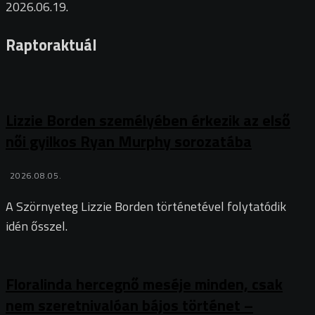
2026.06.19.
Raptoraktuál
Lizzie Borden személyében érkezik az első
női gyilkos Ryan Murphy sorozatába
2026.08.05.
A Szörnyeteg Lizzie Borden történetével folytatódik
idén ősszel.
Floralinda hercegnő meséje minden, csak
nem szeretnivalóan bájos történet –