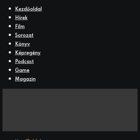
Kezdőoldal
Hírek
Film
Sorozat
Könyv
Képregény
Podcast
Game
Magazin