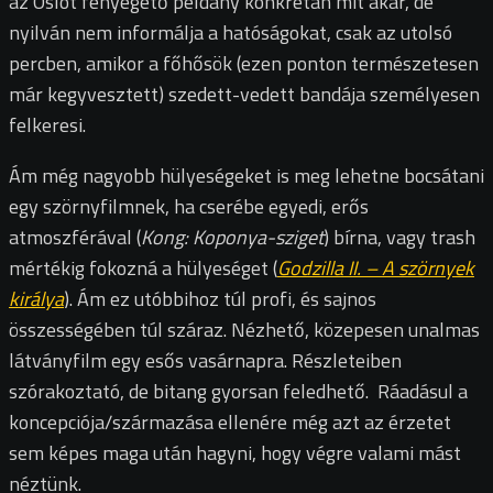
az Oslot fenyegető példány konkrétan mit akar, de
nyilván nem informálja a hatóságokat, csak az utolsó
percben, amikor a főhősök (ezen ponton természetesen
már kegyvesztett) szedett-vedett bandája személyesen
felkeresi.
Ám még nagyobb hülyeségeket is meg lehetne bocsátani
egy szörnyfilmnek, ha cserébe egyedi, erős
atmoszférával (
Kong: Koponya-sziget
) bírna, vagy trash
mértékig fokozná a hülyeséget (
Godzilla II. – A szörnyek
királya
). Ám ez utóbbihoz túl profi, és sajnos
összességében túl száraz. Nézhető, közepesen unalmas
látványfilm egy esős vasárnapra. Részleteiben
szórakoztató, de bitang gyorsan feledhető. Ráadásul a
koncepciója/származása ellenére még azt az érzetet
sem képes maga után hagyni, hogy végre valami mást
néztünk.