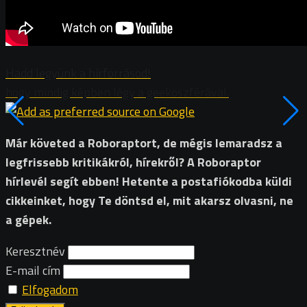
Hadd legyünk a hírforrásod!
hogy mindig képben légy a geekoszférával.
Már követed a Roboraptort, de mégis lemaradsz a
legfrissebb kritikákról, hírekről? A Roboraptor
hírlevél segít ebben! Hetente a postafiókodba küldi
cikkeinket, hogy Te döntsd el, mit akarsz olvasni, ne
a gépek.
Keresztnév
E-mail cím
Elfogadom