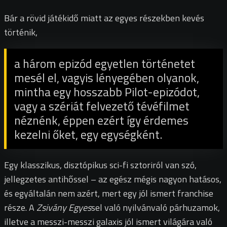
Bár a rövid játékidő miatt az egyes részekben kevés
történik,
a három epizód egyetlen történetet
mesél el, vagyis lényegében olyanok,
mintha egy hosszabb Pilot-epizódot,
vagy a szériát felvezető tévéfilmet
néznénk, éppen ezért így érdemes
kezelni őket, egy egységként.
Egy klasszikus, disztópikus sci-fi sztoriról van szó,
jellegzetes antihőssel – az egész mégis nagyon hatásos,
és egyáltalán nem azért, mert egy jól ismert franchise
része. A
Zsivány Egyes
sel való nyilvánvaló párhuzamok,
illetve a messzi-messzi galaxis jól ismert világára való