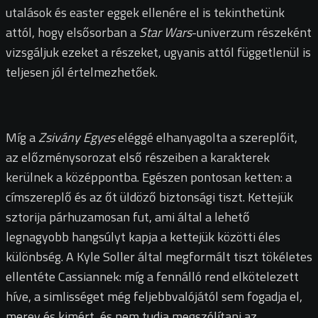
utalások és easter eggek ellenére el is tekinthetünk
attól, hogy elsősorban a
Star Wars
-univerzum részeként
vizsgáljuk ezeket a részeket, ugyanis attól függetlenül is
teljesen jól értelmezhetőek.
Míg a
Zsivány Egyes
eléggé elhanyagolta a szereplőit,
az előzménysorozat első részeiben a karakterek
kerülnek a középpontba. Egészen pontosan ketten: a
címszereplő és az őt üldöző biztonsági tiszt. Kettejük
sztorija párhuzamosan fut, ami által a lehető
legnagyobb hangsúlyt kapja a kettejük közötti éles
különbség. A Kyle Soller által megformált tiszt tökéletes
ellentéte Cassiannek: míg a fennálló rend elkötelezett
híve, a simlisséget még feljebbvalójától sem fogadja el,
merev és kimért, és nem tudja megszólítani az