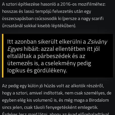
A sztori építkezése hasonló a 2016-os mozifilméhez:
hosszas és lassú tempójú felvezetés után egy
összecsapásban csúcsosodik ki (persze a nagy scarifi
űrcsatánál sokkal kisebb léptékűben).
Itt azonban sikerült elkerülni a
Zsivány
Egyes
hibáit: azzal ellentétben itt jól
eltaláltak a párbeszédek és az
ütemezés is, a cselekmény pedig
logikus és gördülékeny.
Az pedig egy külön jó húzás volt az alkotók részéről,
hogy a sztori, amivel indítottak, nem csak személyes, de
egyben elég kis volumenű is, és még maga a Birodalom
sincs jelen, csak távoli fenyegetésként emlegetik.
Érdekes lesz majd látni, ahogy az évad előrehaladtával