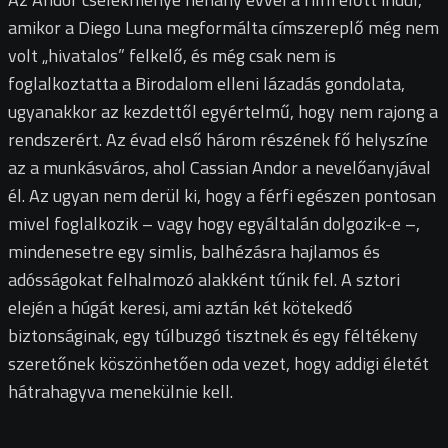
amikor a Diego Luna megformálta címszereplő még nem
volt „hivatalos” felkelő, és még csak nem is
foglalkoztatta a Birodalom elleni lázadás gondolata,
ugyanakkor az kezdettől egyértelmű, hogy nem rajong a
rendszerért. Az évad első három részének fő helyszíne
az a munkásváros, ahol Cassian Andor a nevelőanyjával
él. Az ugyan nem derül ki, hogy a férfi egészen pontosan
mivel foglalkozik – vagy hogy egyáltalán dolgozik-e –,
mindenesetre egy simlis, balhézásra hajlamos és
adósságokat felhalmozó alakként tűnik fel. A sztori
elején a húgát keresi, ami aztán két kötekedő
biztonságinak, egy túlbuzgó tisztnek és egy féltékeny
szeretőnek köszönhetően oda vezet, hogy addigi életét
hátrahagyva menekülnie kell.