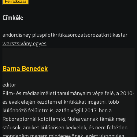
Címkék:
andor
disney plus
pilotkritika
sorozat
sorozatkritika
star
wars
zsivány egyes
Barna Benedek
editor
Film- és médiaelméleti tanulmányaim vége felé, a 2010-
es évek elején kezdtem el kritikákat írogatni, több
különböző felületre is, aztán végül 2017-ben a
Roboraptornál kötöttem ki. Noha vannak témák meg
stílusok, amiket különösen kedvelek, és nem feltétlen
mondanám magam mindenevőnek, azért viszonylag