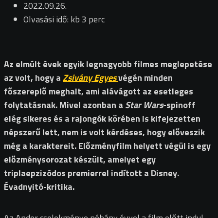
2022.09.26.
Olvasási idő: kb 3 perc
Az elmúlt évek egyik legnagyobb filmes meglepetése
az volt, hogy a
Zsivány Egyes
végén minden
főszereplő meghalt, ami alávágott az esetleges
folytatásnak. Mivel azonban a
Star Wars
-spinoff
elég sikeres és a rajongók körében is kifejezetten
népszerű lett, nem is volt kérdéses, hogy előveszik
még a karaktereit. Előzményfilm helyett végül is egy
előzménysorozat készült, amelyet egy
triplaepzizódos premierrel indított a Disney.
Évadnyitó-kritika.
Az Andor cselekménye néhány évvel a film előtt indul,