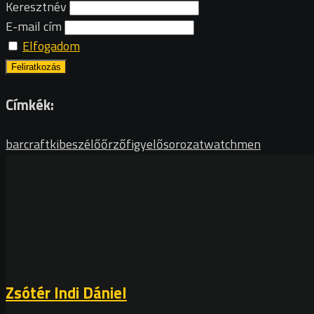
Keresztnév
E-mail cím
Elfogadom
Címkék:
barcraft
kibeszélő
őrzőfigyelő
sorozat
watchmen
Zsótér Indi Dániel