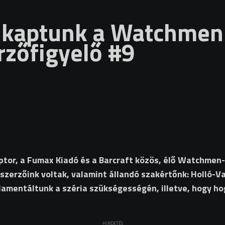
 kaptunk a Watchmen 
rzőfigyelő #9
ptor, a Fumax Kiadó és a Barcraft közös, élő Watchmen-
zerzőink voltak, valamint állandó szakértőnk: Holló-Va
lamentáltunk a széria szükségességén, illetve, hogy h
HIRDETÉS