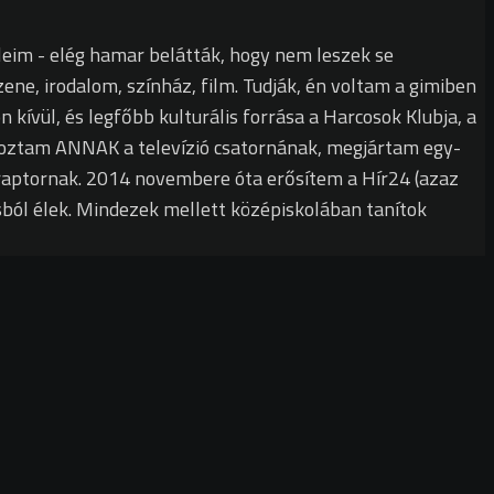
leim - elég hamar belátták, hogy nem leszek se
ne, irodalom, színház, film. Tudják, én voltam a gimiben
kívül, és legfőbb kulturális forrása a Harcosok Klubja, a
goztam ANNAK a televízió csatornának, megjártam egy-
oraptornak. 2014 novembere óta erősítem a Hír24 (azaz
ásból élek. Mindezek mellett középiskolában tanítok