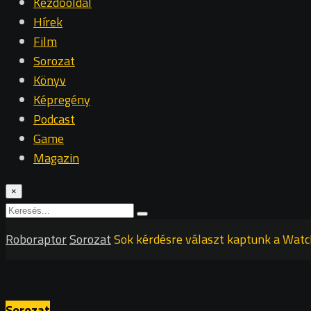
Kezdőoldal
Hírek
Film
Sorozat
Könyv
Képregény
Podcast
Game
Magazin
×
Roboraptor
Sorozat
Sok kérdésre választ kaptunk a Watc
Sorozat