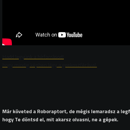
Hadd legyünk a hírforrásod!
hogy mindig képben légy a geekoszférával.
Már követed a Roboraptort, de mégis lemaradsz a legfri
hogy Te döntsd el, mit akarsz olvasni, ne a gépek.