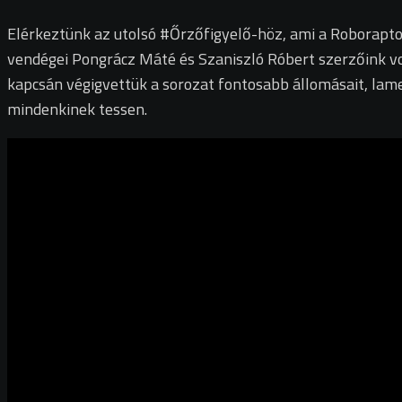
Elérkeztünk az utolsó #Őrzőfigyelő-höz, ami a Roborapto
vendégei Pongrácz Máté és Szaniszló Róbert szerzőink vo
kapcsán végigvettük a sorozat fontosabb állomásait, lam
mindenkinek tessen.