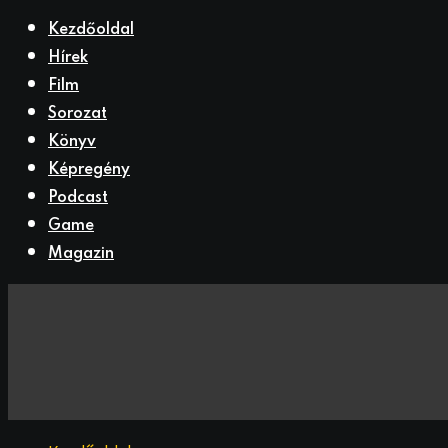
Kezdőoldal
Hírek
Film
Sorozat
Könyv
Képregény
Podcast
Game
Magazin