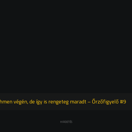
hmen végén, de így is rengeteg maradt – Őrzőfigyelő #9
HIRDETÉS