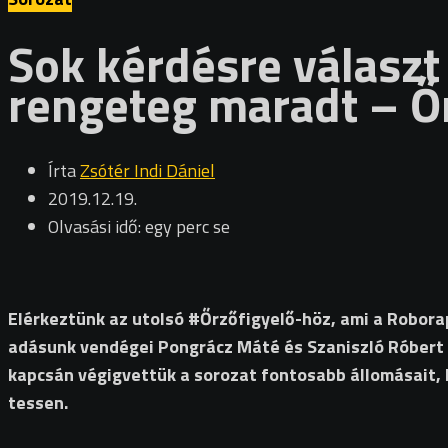
Sok kérdésre választ
rengeteg maradt – Ő
Írta
Zsótér Indi Dániel
2019.12.19.
Olvasási idő: egy perc se
Elérkeztünk az utolsó #Őrzőfigyelő-höz, ami a Robora
adásunk vendégei Pongrácz Máté és Szaniszló Róbert s
kapcsán végigvettük a sorozat fontosabb állomásait, 
tessen.