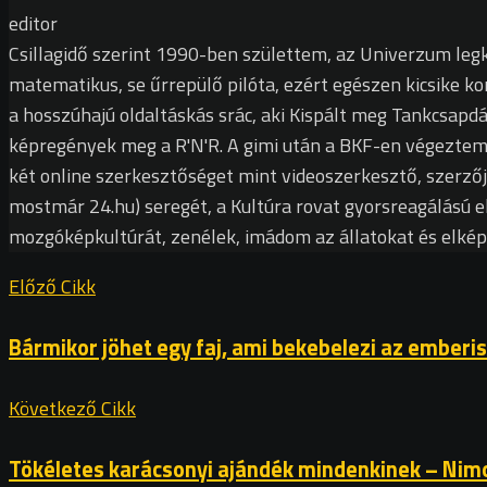
editor
Csillagidő szerint 1990-ben születtem, az Univerzum leg
matematikus, se űrrepülő pilóta, ezért egészen kicsike ko
a hosszúhajú oldaltáskás srác, aki Kispált meg Tankcsapdát
képregények meg a R'N'R. A gimi után a BKF-en végezte
két online szerkesztőséget mint videoszerkesztő, szerző
mostmár 24.hu) seregét, a Kultúra rovat gyorsreagálású e
mozgóképkultúrát, zenélek, imádom az állatokat és elké
Előző Cikk
Bármikor jöhet egy faj, ami bekebelezi az emberi
Következő Cikk
Tökéletes karácsonyi ajándék mindenkinek – Nim