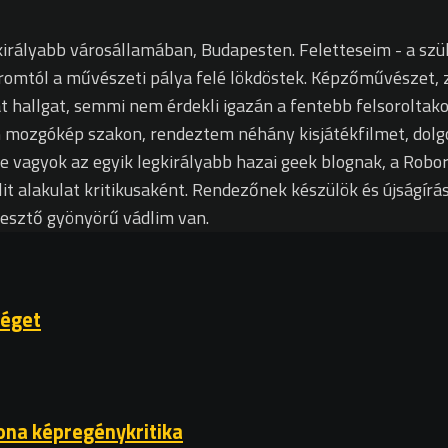
királyabb városállamában, Budapesten. Feletteseim - a szü
romtól a művészeti pálya felé lökdöstek. Képzőművészet, ze
 hallgat, semmi nem érdekli igazán a fentebb felsoroltakon 
m mozgókép szakon, rendeztem néhány kisjátékfilmet, dol
je vagyok az egyik legkirályabb hazai geek blognak, a Rob
lit alakulat kritikusaként. Rendezőnek készülök és újságír
pesztő gyönyörű vádlim van.
séget
ona képregénykritika