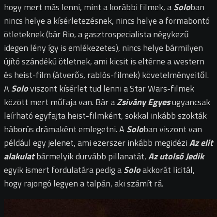
hogy mert más lenni, mint a korábbi filmek, a
Solo
ban
nincs helye a kísérletezésnek, nincs helye a formabontó
ötleteknek (bár Rio, a gasztrospecialista négykezű
idegen lény így is emlékezetes), nincs helye bármilyen
újító szándékú ötletnek, ami kicsit is eltérne a western
és heist-film (átverős, rablós-filmek) követelményeitől.
A
Solo
viszont kísérlet tud lenni a Star Wars-filmek
között mert műfaja van. Bár a
Zsivány Egyes
ugyancsak
leírható egyfajta heist-filmként, sokkal inkább szokták
háborús drámaként emlegetni. A
Solo
ban viszont van
például egy jelenet, ami ezerszer inkább megidézi
Az elit
alakulat
bármelyik durvább pillanatát,
Az utolsó Jedik
egyik ismert fordulatára pedig a
Solo
akkorát licitál,
hogy rajongó legyen a talpán, aki számít rá.