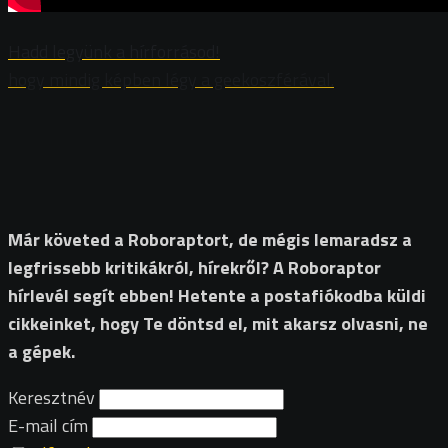
Hadd legyünk a hírforrásod!
hogy mindig képben légy a geekoszférával.
Már követed a Roboraptort, de mégis lemaradsz a
legfrissebb kritikákról, hírekről? A Roboraptor
hírlevél segít ebben! Hetente a postafiókodba küldi
cikkeinket, hogy Te döntsd el, mit akarsz olvasni, ne
a gépek.
Keresztnév
E-mail cím