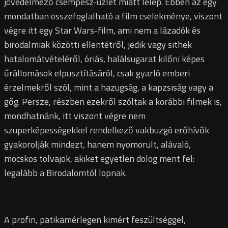
jövedelmező csempész-üzlet miatt lelép.
Ebben az egy
mondatban összefoglalható a film cselekménye, viszont
végre itt egy Star Wars-film, ami nem a lázadók és
birodalmiak közötti ellentétről, jedik vagy sithek
hatalomátvételéről, óriás, halálsugarat kilőni képes
űrállomások elpusztításáról, csak gyarló emberi
érzelmekről szól, mint a hazugság, a kapzsiság vagy a
gőg. Persze, részben ezekről szóltak a korábbi filmek is,
mondhatnánk, itt viszont végre nem
szuperképességekkel rendelkező vakbuzgó erőhívők
gyakorolják mindezt, hanem nyomorult, alávaló,
mocskos tolvajok, akiket egyetlen dolog ment fel:
legalább a Birodalomtól lopnak.
A profin, patikamérlegen kimért feszültséggel,