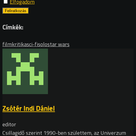
Elfogadom
Címkék:
filmkritika
sci-fi
solo
star wars
Zsótér Indi Dániel
editor
Csillagidő szerint 1990-ben születtem, az Univerzum