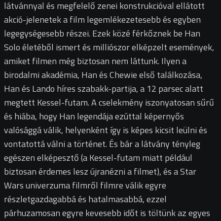
látvánnyal és megfelelő zenei konstrukcióval ellátott
akció-jelenetek a film legemlékezetesebb és egyben
legegységesebb részei. Ezek közé férkőznek be Han
Solo életéből ismert és milliószor elképzelt események,
amiket filmen még biztosan nem láttunk. Ilyen a
birodalmi akadémia, Han és Chewie első találkozása,
Han és Lando híres szabakk-partija, a 12 parsec alatt
megtett Kessel-futam. A cselekmény iszonyatosan sűrű
és hiába, hogy Han legendája ezúttal képernyős
valósággá válik, helyenként így is képes kicsit leülni és
vontatottá válni a történet. És bár a látvány tényleg
egészen elképesztő (a Kessel-futam miatt például
biztosan érdemes lesz újranézni a filmet), és a Star
Wars univerzuma filmről filmre válik egyre
részletgazdagabbá és hatalmasabbá, ezzel
párhuzamosan egyre kevesebb időt is töltünk az egyes