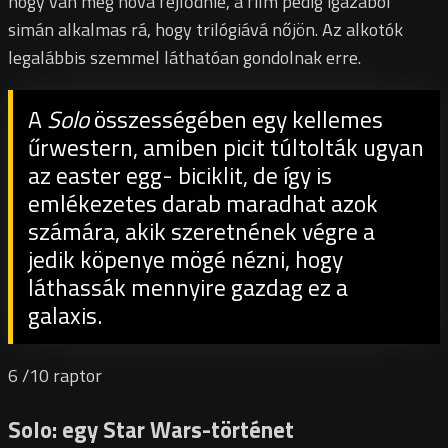
hogy van még hova fejlődnie, a film pedig igazából
simán alkalmas rá, hogy trilógiává nőjön. Az alkotók
legalábbis szemmel láthatóan gondolnak erre.
A
Solo
összességében egy kellemes
űrwestern, amiben picit túltolták ugyan
az easter egg- biciklit, de így is
emlékezetes darab maradhat azok
számára, akik szeretnének végre a
jedik köpenye mögé nézni, hogy
láthassák mennyire gazdag ez a
galaxis.
6
/10
raptor
Solo: egy Star Wars-történet