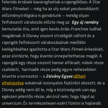
felemás érzések kavaroghattak a rajongókban. A Star
Wars-filmeket – még ha az oly sokat pocskondiázott
előzménytrilógiára is gondolunk – mindig olyan
felfokozott várakozás előzte meg az
Egy új remény
bemutatás óta, amit igen kevés óriás-franchise tudhat
magáénak.
A Disney viszont stratégiát váltott és a
rajongók felfokozott várakozásának mielőbbi
kielégítéséhez igazította a Star Wars-filmek érkezését,
azaz elintézte, hogy évente ünnepeltethesse magát.
A
rajongók egy része viszont hamar elfáradt, másik része
csalódott, harmadik része pedig egyre nehezebben
követte a sorozatot – a
Zsivány Egyes
időbeli
elhelyezése
sokaknak iszonyatos fejtörést okozott, de a
Disney addig nem áll le, míg a közönségnek van egy
egészen jelentős része, aki örül neki, hogy tágul az
univerzum. És természetesen ezért fizetni is hajlandó.