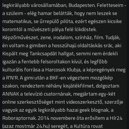
legkirályabb városállamában, Budapesten. Feletteseim -
a szüleim - elég hamar belátták, hogy nem leszek se
matematikus, se űrrepülő pilóta, ezért egészen kicsike
koromtól a művészeti pálya felé lökdöstek.
Képzőművészet, zene, irodalom, színház, film. Tudják,
én voltam a gimiben a hosszúhajú oldaltáskás srác, aki
Kispált meg Tankcsapdát hallgat, semmi nem érdekli
igazán a fentebb felsoroltakon kívül, és legfőbb
kulturális forrása a Harcosok Klubja, a képregények meg
a R'N'R. A gimi után a BKF-en végeztem mozgókép
szakon, rendeztem néhány kisjátékfilmet, dolgoztam
ANNAK a televízió csatornának, megjártam egy-két
online szerkesztőséget mint videoszerkesztő, szerzője
vagyok az egyik legkirályabb hazai geek blognak, a
Roboraptornak. 2014 novembere óta erősítem a Hír24
(azaz mostmár 24.hu) seregét, a Kultúra rovat