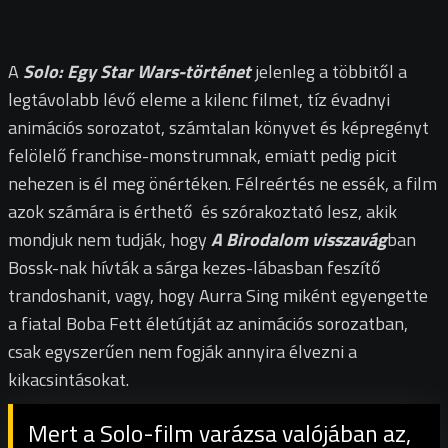
A
Solo: Egy Star Wars-történet
jelenleg a többitől a
legtávolabb lévő eleme a kilenc filmet, tíz évadnyi
animációs sorozatot, számtalan könyvet és képregényt
felölelő franchise-monstrumnak, emiatt pedig picit
nehezen is él meg önértéken. Félreértés ne essék, a film
azok számára is érthető és szórakoztató lesz, akik
mondjuk nem tudják, hogy
A Birodalom visszavág
ban
Bossk-nak hívták a sárga kezes-lábasban feszítő
trandoshanit, vagy, hogy Aurra Sing miként egyengette
a fiatal Boba Fett életútját az animációs sorozatban,
csak egyszerűen nem fogják annyira élvezni a
kikacsintásokat.
Mert a Solo-film varázsa valójában az,