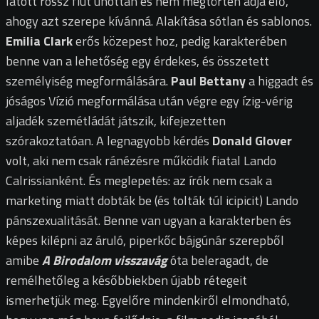
látott rossz fiút unottan és nem megtörten adja elő,
ahogy azt szerepe kívánná. Alakítása sótlan és sablonos.
Emilia Clark
erős közepest hoz, pedig karakterében
benne van a lehetőség egy érdekes, és összetett
személyiség megformálására.
Paul Bettany
a higgadt és
jóságos Vízió megformálása után végre egy ízig-vérig
aljadék szemétládát játszik, kifejezetten
szórakoztatóan. A legnagyobb kérdés
Donald Glover
volt, aki nem csak ránézésre működik fiatal Lando
Calrissianként. És meglepetés: az írók nem csak a
marketing miatt dobták be (és tolták túl icipicit) Lando
pánszexualitását. Benne van ugyan a karakterben és
képes kilépni az áruló, piperkőc bájgúnár szerepből
amibe
A Birodalom visszavág
óta beleragadt, de
remélhetőleg a későbbiekben újabb rétegeit
ismerhetjük meg. Egyelőre mindenkiről elmondható,