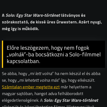
A
Solo: Egy Star Wars-történet
látványos és
szórakoztató, de kissé üres űrwestern. Azért nyugi,
még így is működik.
Előre leszögezem, hogy nem fogok
„
volnák
”-ba bocsátkozni a Solo-filmmel
kapcsolatban.
Se abba, hogy „
mi lett volna
” ha nem készül el és abba
se, hogy „
mi lehetett volna más
” így, hogy elkészült.
Számtalan ember megtette ezt
már helyettem a
magyar sajtóban, hangot adva felháborodott
elégedetlenségének. A
Solo: Egy Star Wars-történet
elkészült és kikerülhetetlen filmes állatorvosi lóvá