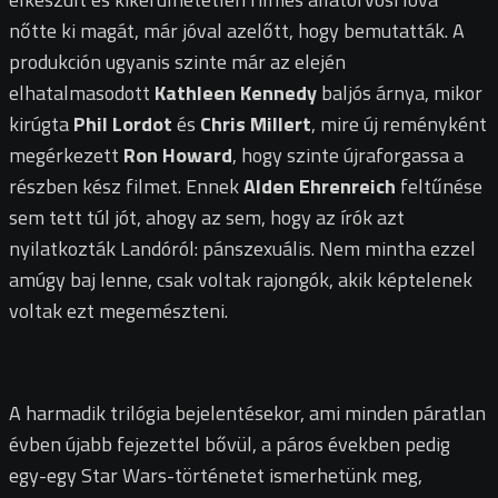
nőtte ki magát, már jóval azelőtt, hogy bemutatták. A
produkción ugyanis szinte már az elején
elhatalmasodott
Kathleen Kennedy
baljós árnya, mikor
kirúgta
Phil Lordot
és
Chris Millert
, mire új reményként
megérkezett
Ron Howard
, hogy szinte újraforgassa a
részben kész filmet. Ennek
Alden Ehrenreich
feltűnése
sem tett túl jót, ahogy az sem, hogy az írók azt
nyilatkozták Landóról: pánszexuális. Nem mintha ezzel
amúgy baj lenne, csak voltak rajongók, akik képtelenek
voltak ezt megemészteni.
A harmadik trilógia bejelentésekor, ami minden páratlan
évben újabb fejezettel bővül, a páros években pedig
egy-egy Star Wars-történetet ismerhetünk meg,