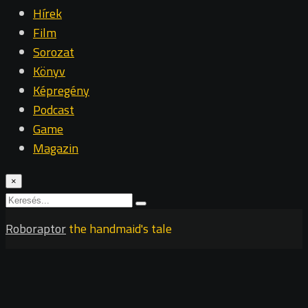
Hírek
Film
Sorozat
Könyv
Képregény
Podcast
Game
Magazin
×
Roboraptor
the handmaid's tale