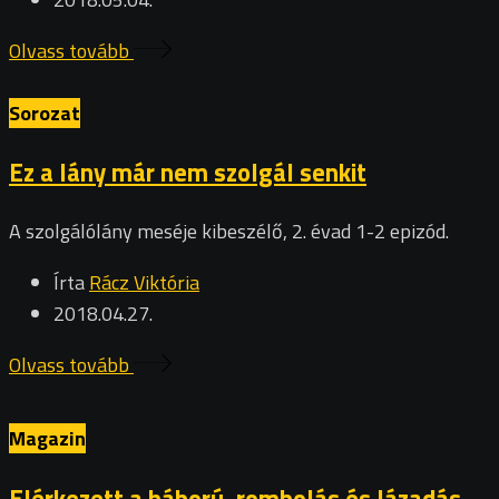
Olvass tovább
Sorozat
Ez a lány már nem szolgál senkit
A szolgálólány meséje kibeszélő, 2. évad 1-2 epizód.
Írta
Rácz Viktória
2018.04.27.
Olvass tovább
Magazin
Elérkezett a háború, rombolás és lázadás