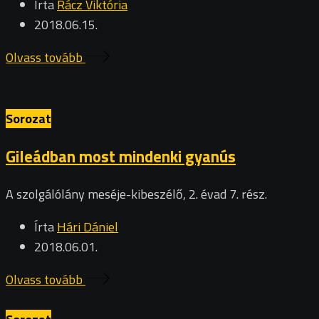
Írta
Rácz Viktória
2018.06.15.
Olvass tovább
Sorozat
Gileádban most mindenki gyanús
A szolgálólány meséje-kibeszélő, 2. évad 7. rész.
Írta
Hári Dániel
2018.06.01.
Olvass tovább