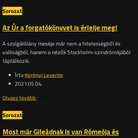
Sorozat
Az Úr a forgatókönyvet is érlelje meg!
A szolgálólány meséje már nem a hitelességből és
valóságból, hanem a nézők Stockholm-szindrómájából
táplálkozik.
Írta
Kerényi Levente
2021.05.04.
Olvass tovább
Sorozat
Most már Gileádnak is van Rómeója és