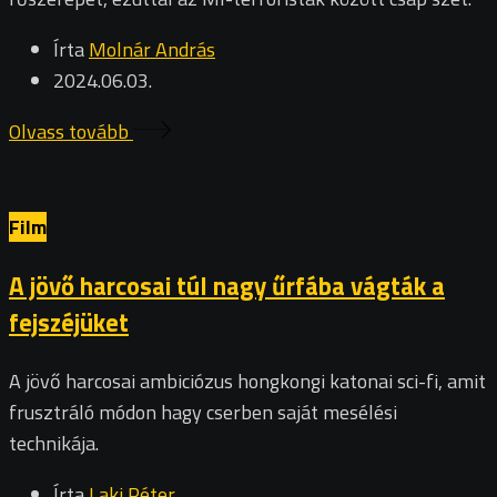
Írta
Molnár András
2024.06.03.
Olvass tovább
Film
A jövő harcosai túl nagy űrfába vágták a
fejszéjüket
A jövő harcosai ambiciózus hongkongi katonai sci-fi, amit
frusztráló módon hagy cserben saját mesélési
technikája.
Írta
Laki Péter