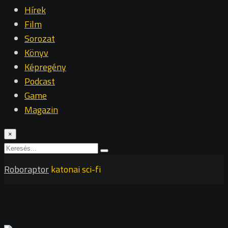
Hírek
Film
Sorozat
Könyv
Képregény
Podcast
Game
Magazin
×
Roboraptor
katonai sci-fi