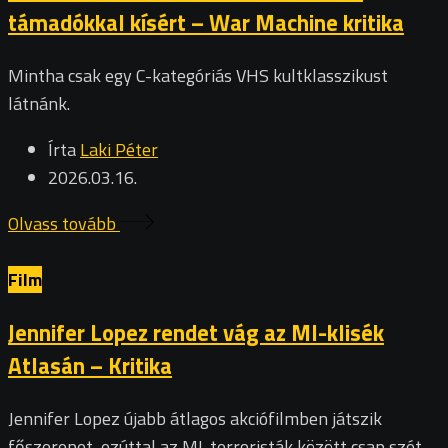
támadókkal kísért – War Machine kritika
Mintha csak egy C-kategóriás VHS kultklasszikust
látnánk.
Írta
Laki Péter
2026.03.16.
Olvass tovább
Film
Jennifer Lopez rendet vág az MI-klisék
Atlasán – Kritika
Jennifer Lopez újabb átlagos akciófilmben játszik
főszerepet, ezúttal az MI-terroristák között csap szét.