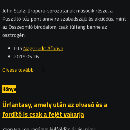
John Scalzi űropera-sorozatának második része, a
Pusztító tűz pont annyira szabadszájú és akciódús, mint
az Összeomló birodalom, csak túlteng benne az
ösztrogén.
Írta
Nagy Judit Áfonya
2019.05.26.
Olvass tovább
Könyv
Űrfantasy, amely után az olvasó és a
fordító is csak a fejét vakarja
Yoon Ha Lee regénye külföldön óriási siker,