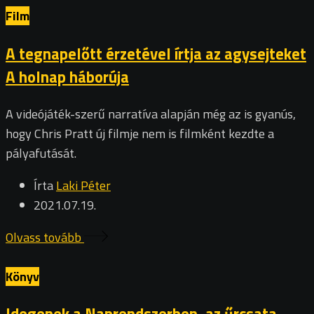
Film
A tegnapelőtt érzetével írtja az agysejteket
A holnap háborúja
A videójáték-szerű narratíva alapján még az is gyanús,
hogy Chris Pratt új filmje nem is filmként kezdte a
pályafutását.
Írta
Laki Péter
2021.07.19.
Olvass tovább
Könyv
Idegenek a Naprendszerben, az űrcsata