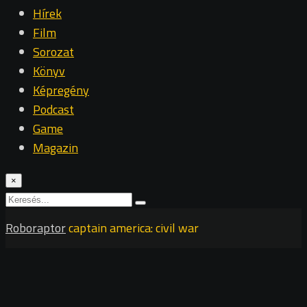
Hírek
Film
Sorozat
Könyv
Képregény
Podcast
Game
Magazin
×
Roboraptor
captain america: civil war