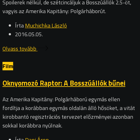
Spoilerek nélkül, de szétcincáljuk a Bosszúállók 2.5-öt,
vagyis az Amerika Kapitány: Polgárháborút.
Írta
Muchichka László
2016.05.05.
Olvass tovább
Film
Oknyomozó Raptor: A Bosszúállók bűnei
Az Amerika Kapitány: Polgárháború egymás ellen
fordítja a korábban egymás oldalán álló hősöket, a vitát
kirobbantó regisztrációs tervezet előzményei azonban
sokkal korábbra nyúlnak.
Írta
Dani Áron