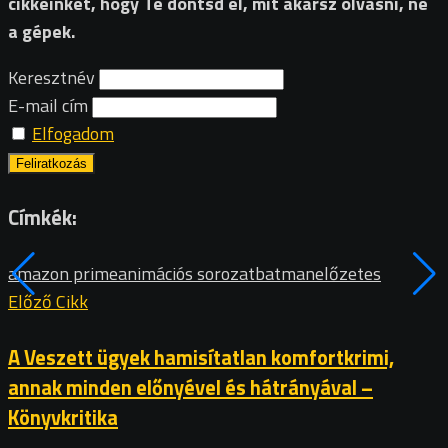
cikkeinket, hogy Te döntsd el, mit akarsz olvasni, ne
a gépek.
Keresztnév
E-mail cím
Elfogadom
Címkék:
amazon prime
animációs sorozat
batman
előzetes
Előző Cikk
A Veszett ügyek hamisítatlan komfortkrimi,
annak minden előnyével és hátrányával –
Könyvkritika