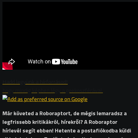
Hadd legyünk a hírforrásod!
hogy mindig képben légy a geekoszférával.
Már követed a Roboraptort, de mégis lemaradsz a
legfrissebb kritikákról, hírekről? A Roboraptor
hírlevél segít ebben! Hetente a postafiókodba küldi