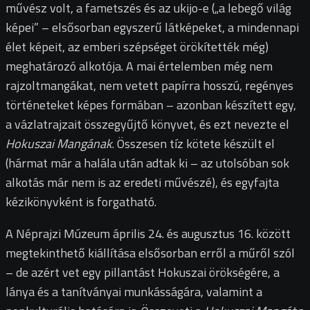
művész volt, a fametszés és az ukijo-e („a lebegő világ
képei” – elsősorban egyszerű látképeket, a mindennapi
élet képeit, az emberi szépséget örökítették még)
meghatározó alkotója. A mai értelemben még nem
rajzoltmangákat, nem vetett papírra hosszú, regényes
történeteket képes formában – azonban készített egy,
a vázlatrajzait összegyűjtő könyvet, és ezt nevezte el
Hokuszai Mangának
. Összesen tíz kötete készült el
(hármat már a halála után adtak ki – az utolsóban sok
alkotás már nem is az eredeti művészé), és egyfajta
kézikönyvként is forgatható.
A Néprajzi Múzeum április 24. és augusztus 16. között
megtekinthető kiállítása elsősorban erről a műről szól
– de azért vet egy pillantást Hokuszai örökségére, a
lánya és a tanítványai munkásságára, valamint a