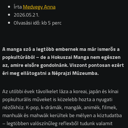
Írta
Medvegy Anna
2026.05.21.
Olvasási idő: kb 5 perc
A manga szó a legtöbb embernek ma már ismerős a
popkultúrából – de a Hokuszai Manga nem egészen
az, amire elsőre gondolnánk. Viszont pontosan ezért
éri meg ellátogatni a Néprajzi Múzeumba.
Az utóbbi évek távolkelet láza a koreai, japán és kínai
popkulturális műveket is közelebb hozta a nyugati
nézőkhöz. K-pop, k-drámák, mangák, animék, filmek,
manhuák és mahwák kerültek be mélyen a köztudatba
– legtöbben valószínűleg reflexből tudunk valamit