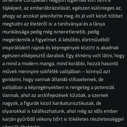
tájképeit, az emberábrázolását, egészen különleges az,
ahogy az arcokat jelenítette meg, és jó volt kicsit többet
megtudni az életéről is: a tanítványai és a lánya
munkássága pedig még ismeretlenebb, pedig
megérdemlik a figyelmet. A későbbi, életművéből
inspirálódott rajzok és képregények között is akadnak
egészen elképesztő darabok. Egy élmény volt látni, hogy
a mind a modern manga, mind korábbi, hozzá hasonló
művek mennyire sokfélék valójában – könnyű azt
gondolni, hogy vannak állandó stíluselemek, de
valójában a képregényekben is rengeteg a potenciál.
Vannak, ahol az arckifejezések túlzóak, a szemek
nagyok, a figurák kicsit karikaturisztikusak, de
olyanokkal is találkozhatunk, ahol még az idős ember
karján gyűrődő vékony bőrt is tökéletes részletességgel
sikerült ábrázolni.