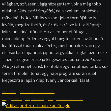
világban, szívesen végignézegettem volna még több
oldalt a
Hokuszai Mangából
, de a szellemi örökösök
műveiből is. A kiállítás viszont jelen formájában is
kiváló, megfizethető, és értékes része lett a Néprajzi
Múzeum kínálatának. Ha az ember ellátogat,
mindenképp érdemes együtt megtekinteni az állandó
kiállítással (már csak azért is, mert annak is van egy
elsősorban Japánnal, japán tárgyakkal foglalkozó része
– azok megismerése jó kiegészítést adhat a
Hokuszai
Manga
élményhez is). Ez utóbbi egy hatalmas tárlat, sok
termet felölel, tehát egy napi program során is jól
kiegészíti a Japán Alapítvány vándorkiállítását.
Hadd legyünk a hírforrásod!
hogy mindig képben légy a geekoszférával.