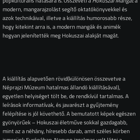
popkulturális hatására is. Összeveti a
Hokuszai Mangát
a
modern, mangarajzolást segítő oktatókönyvekkel és
azok technikáival, illetve a kiállítás humorosabb része,
hogy kitekint arra is, a modern mangák és animék
hogyan jelenítették meg Hokuszai alakját magát.
A kiállítás alapvetően rövid(különösen összevetve a
Néprajzi Múzeum hatalmas állandó kiállításával),
egyetlen helyiséget tölt be, de rendkívül tartalmas. A
leírások informatívak, és javarészt a gyűjtemény
felépítése is jól követhető. A bemutatott képek egészen
gyönyörűek – Hokuszai életműve sokkal gazdagabb,
mint az a néhány, híresebb darab, amit széles körben
ismerünk Európában. Nagyon izgalmas volt látni a