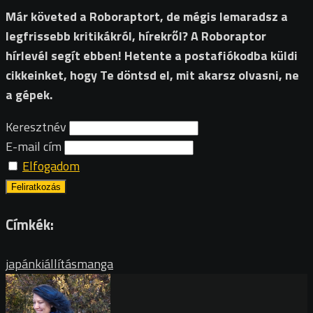
Már követed a Roboraptort, de mégis lemaradsz a
legfrissebb kritikákról, hírekről? A Roboraptor
hírlevél segít ebben! Hetente a postafiókodba küldi
cikkeinket, hogy Te döntsd el, mit akarsz olvasni, ne
a gépek.
Keresztnév
E-mail cím
Elfogadom
Címkék:
japán
kiállítás
manga