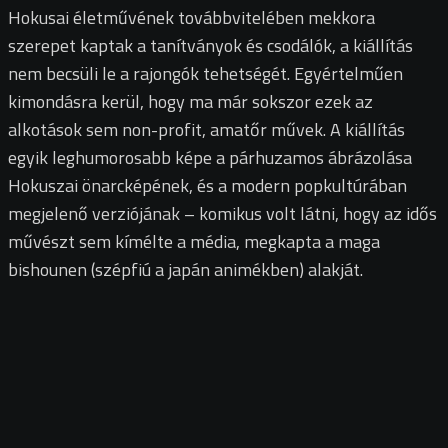
Hokusai életművének továbbvitelében mekkora
szerepet kaptak a tanítványok és csodálók, a kiállítás
nem becsüli le a rajongók tehetségét. Egyértelműen
kimondásra kerül, hogy ma már sokszor ezek az
alkotások sem non-profit, amatőr művek. A kiállítás
egyik leghumorosabb képe a párhuzamos ábrázolása
Hokuszai önarcképének, és a modern popkultúrában
megjelenő verziójának – komikus volt látni, hogy az idős
művészt sem kímélte a média, megkapta a maga
bishounen (szépfiú a japán animékben) alakját.