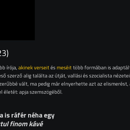
23)
bb írója,
akinek verseit
és
meséit
több formában is adaptált
eső szerző alig találta az útját, vallási és szocialista nézet
szerűbbé vált, ma pedig már elnyerhette azt az elismerést
l életét: apja szemszögéből.
a is ráfér néha egy
tul finom kávé