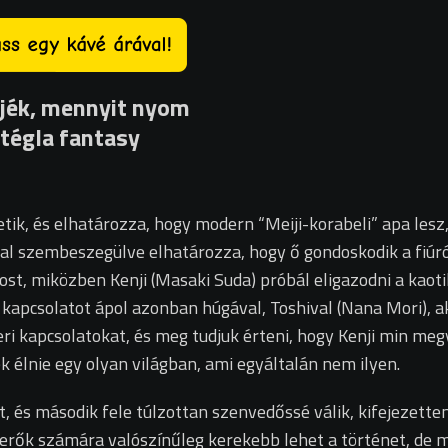
jék, mennyit nyom
ltégla fantasy
etik, és elhatározza, hogy modern “Meiji-korabeli” apa les
al szembeszegülve elhatározza, hogy ő gondoskodik a fiúról
st, miközben Kenji (Masaki Suda) próbál eligazodni a kaoti
 kapcsolatot ápol azonban húgával, Toshival (Nana Mori), ak
ri kapcsolatokat, és meg tudjuk érteni, hogy Kenji min meg
k élnie egy olyan világban, ami egyáltalán nem ilyen.
és második fele túlzottan szenvedőssé válik, kifejezetten jó
rők számára valószínűleg kerekebb lehet a történet, de mé