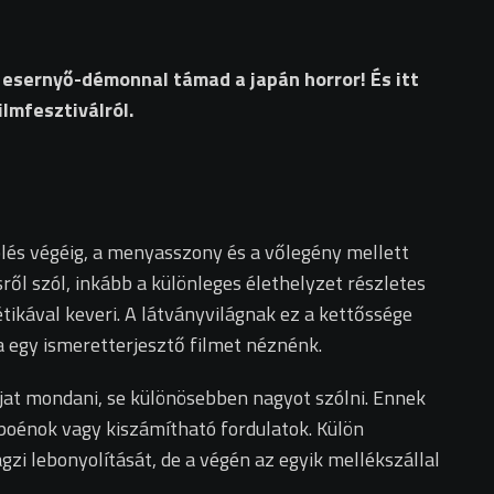
és esernyő-démonnal támad a japán horror! És itt
ilmfesztiválról.
plés végéig, a menyasszony és a vőlegény mellett
ől szól, inkább a különleges élethelyzet részletes
tikával keveri. A látványvilágnak ez a kettőssége
ha egy ismeretterjesztő filmet néznénk.
újat mondani, se különösebben nagyot szólni. Ennek
s poénok vagy kiszámítható fordulatok. Külön
zi lebonyolítását, de a végén az egyik mellékszállal