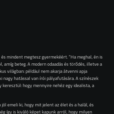
z, és mindent megtesz gyermekéért. “Ha meghal, én is
, amíg beteg. A modern odaadás és törődés, illetve a
kus világban: például nem akarja átvenni apja
i nagy hatással van írói pályafutására. A színészek
y keresztül: hogy mennyire nehéz egy idealista, a
l emeli ki, hogy mit jelent az élet és a halál, és
g így is kiváló képet kapunk arról, hogy milyen