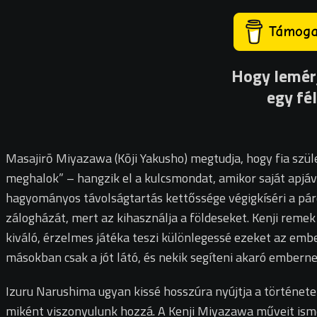
Hogy lemér
egy fé
Masajirō
Miyazawa (Kōji Yakusho) megtudja, hogy fia szül
meghalok” – hangzik el a kulcsmondat, amikor saját apjáv
hagyományos távolságtartás kettőssége végigkíséri a páro
zálogházát, mert az kihasználja a földeseket. Kenji remek
kiváló, érzelmes játéka teszi különlegessé ezeket az embe
másokban csak a jót látó, és nekik segíteni akaró emberne
Izuru Narushima ugyan kissé hosszúra nyújtja a történetet, 
miként viszonyulunk hozzá. A Kenji Miyazawa műveit isme