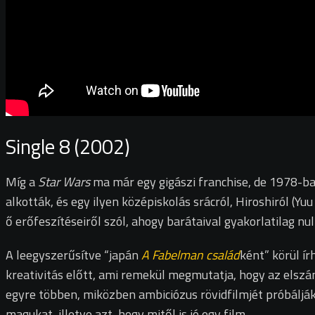
Single 8 (2002)
Míg a
Star Wars
ma már egy gigászi franchise, de 1978-ba
alkották, és egy ilyen középiskolás srácról, Hiroshiról (Yu
ő erőfeszítéseiről szól, ahogy barátaival gyakorlatilag nul
A leegyszerűsítve “japán
A Fabelman család
ként” körül í
kreativitás előtt, ami remekül megmutatja, hogy az elszán
egyre többen, miközben ambiciózus rövidfilmjét próbálják
magukat, illetve azt, hogy mitől is jó egy film.