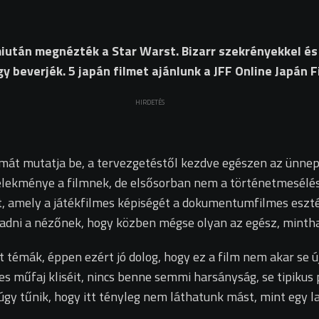
t, miután megnézték a Star Warst. Bizarr szekrényekkel 
y beverjék. 5 japán filmet ajánlunk a JFF Online Japán F
HIRDETÉS
almát mutatja be, a tervezgetéstől kezdve egészen az ünne
elekménye a filmnek, de elsősorban nem a történetmesélésr
st, amely a játékfilmes képiségét a dokumentumfilmes eszté
tét adni a nézőnek, hogy közben mégse olyan az egész, mint
 témák, éppen ezért jó dolog, hogy ez a film nem akar se 
mes műfaj kliséit, nincs benne semmi harsányság, se tipiku
y tűnik, hogy itt tényleg nem láthatunk mást, mint egy lag