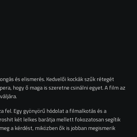
jongás és elismerés. Kedvelői kockák szűk rétegét
pera, hogy ő maga is szeretne csinálni egyet. A film az
váljára.
a fel. Egy gyönyörű hódolat a filmalkotás és a
oshit két lelkes barátja mellett fokozatosan segítik
k meg a kérdést, miközben ők is jobban megismerik