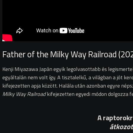
Father of the Milky Way Railroad (20
Kenji Miyazawa Japán egyik legolvasottabb és legismerte
egyáltalán nem volt így. A tisztalelkű, a világban a jót ker
kifejezetten apja között. Halála után azonban egyre nép
Milky Way Railroad
kifejezetten egyedi módon dolgozza fe
A raptorokr
átkozot