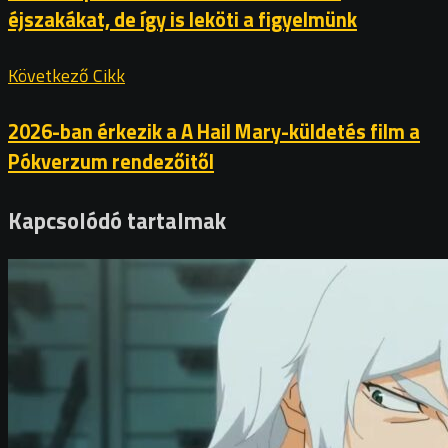
éjszakákat, de így is leköti a figyelmünk
Következő Cikk
2026-ban érkezik a A ​Hail Mary-küldetés film a
Pókverzum rendezőitől
Kapcsolódó tartalmak