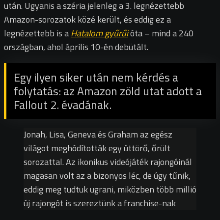
után. Ugyanis a széria jelenleg a 3. legnézettebb
Amazon-sorozatok közé került, és eddig ez a
legnézettebb is a
Hatalom gyűrűi
óta – mind a 240
országban, ahol április 10-én debütált.
Egy ilyen siker után nem kérdés a
folytatás: az Amazon zöld utat adott a
Fallout 2. évadának.
Jonah, Lisa, Geneva és Graham az egész
világot meghódították egy úttörő, őrült
sorozattal. Az ikonikus videójáték rajongóinál
magasan volt az a bizonyos léc, de úgy tűnik,
eddig meg tudtuk ugrani, miközben több millió
új rajongót is szereztünk a franchise-nak