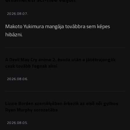
2026.08.07.
Makoto Yukimura mangája továbbra sem képes
hibázni.
A Devil May Cry anime 2. évada után a játékrajongók
csak tovább fognak sírni
2026.08.06.
Lizzie Borden személyében érkezik az első női gyilkos
Ryan Murphy sorozatába
2026.08.05.