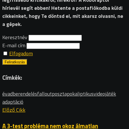
hírlevél segít ebben! Hetente a postafiókodba küldi
cikkeinket, hogy Te döntsd el, mit akarsz olvasni, ne
a gépek.
Keresztnév
E-mail cím
Elfogadom
Címkék:
évadberendelés
fallout
posztapokaliptikus
videojáték
adaptáció
Előző Cikk
A 3-test probléma nem okoz álmatlan