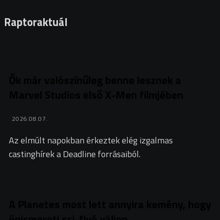
Raptoraktuál
Ők már valószínűleg benne lesznek a
Marvel Studios első X-Men filmjében
2026.08.07.
Az elmúlt napokban érkeztek elég izgalmas
castinghírek a Deadline forrásaiból.
A Planetes most lett annyira kemény, hogy
önismereti sci-fivé váljon