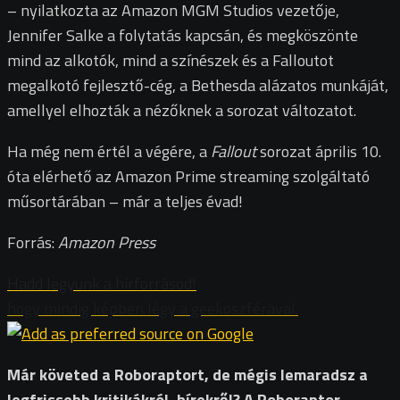
– nyilatkozta az Amazon MGM Studios vezetője,
Jennifer Salke a folytatás kapcsán, és megköszönte
mind az alkotók, mind a színészek és a Falloutot
megalkotó fejlesztő-cég, a Bethesda alázatos munkáját,
amellyel elhozták a nézőknek a sorozat változatot.
Ha még nem értél a végére, a
Fallout
sorozat április 10.
óta elérhető az Amazon Prime streaming szolgáltató
műsortárában – már a teljes évad!
Forrás:
Amazon Press
Hadd legyünk a hírforrásod!
hogy mindig képben légy a geekoszférával.
Már követed a Roboraptort, de mégis lemaradsz a
legfrissebb kritikákról, hírekről? A Roboraptor