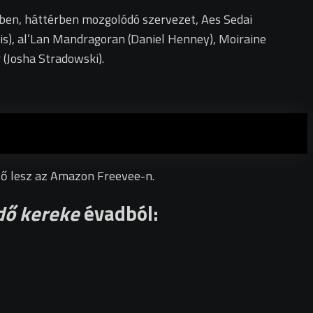
étben, háttérben mozgolódó szervezet, Aes Sedai
ris), al’Lan Mandragoran (Daniel Henney), Moiraine
(Josha Stradowski).
ető lesz az Amazon Freevee-n.
dő kereke
évadból: