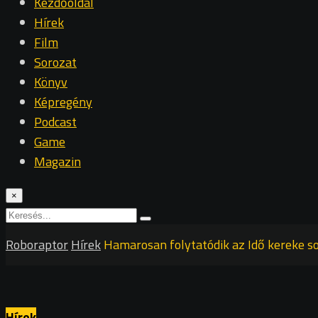
Kezdőoldal
Hírek
Film
Sorozat
Könyv
Képregény
Podcast
Game
Magazin
×
Roboraptor
Hírek
Hamarosan folytatódik az Idő kereke 
Hírek