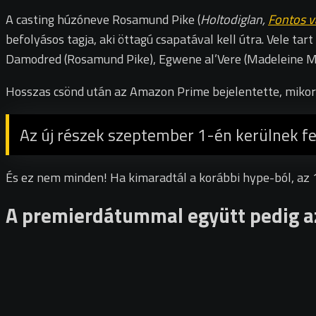
A casting húzóneve Rosamund Pike (
Holtodiglan,
Fontos 
befolyásos tagja, aki öttagú csapatával kell útra. Vele t
Damodred (Rosamund Pike), Egwene al’Vere (Madeleine Mad
Hosszas csönd után az Amazon Prime bejelentette, mikor t
Az új részek szeptember 1-én kerülnek fe
És ez nem minden! Ha kimaradtál a korábbi hype-ból, az 
A premierdátummal együtt pedig az