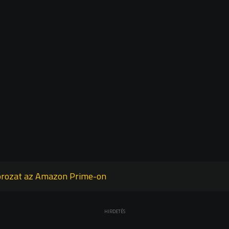
sorozat az Amazon Prime-on
HIRDETÉS