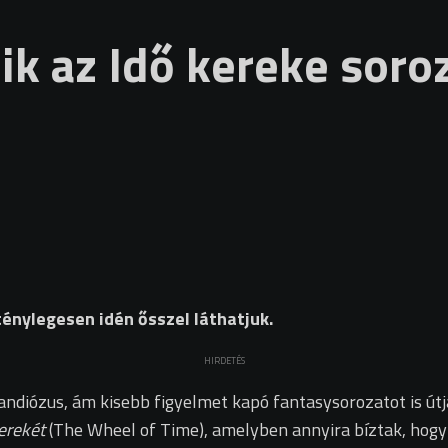
ik az Idő kereke soro
 ténylegesen idén ősszel láthatjuk.
HIRDETÉS
ndiózus, ám kisebb figyelmet kapó fantasysorozatot is út
erekét
(The Wheel of Time), amelyben annyira bíztak, hogy