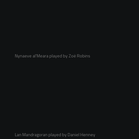
Nynaeve al’Meara played by Zoë Robins
Lan Mandragoran played by Daniel Henney