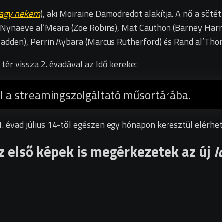
vagy nekem
), aki Moiraine Damodredot alakítja. A nő a söt
art Nynaeve al’Meara (Zoe Robins), Mat Cauthon (Barney Har
den), Perrin Aybara (Marcus Rutherford) és Rand al’Thor 
ér vissza 2. évadával az Idő kereke:
l a streamingszolgáltató műsortárába.
1. évad július 14-től egészen egy hónapon keresztül elérh
 első képek is megérkezetek az új
I