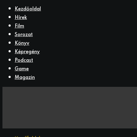
Kezdőoldal
Hírek
Film
Sorozat
Könyv
Képregény
Podcast
Game
Magazin