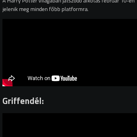
A Harry Potter világában játszódó alkotás február 10-én
jelenik meg minden főbb platformra.
Griffendél: