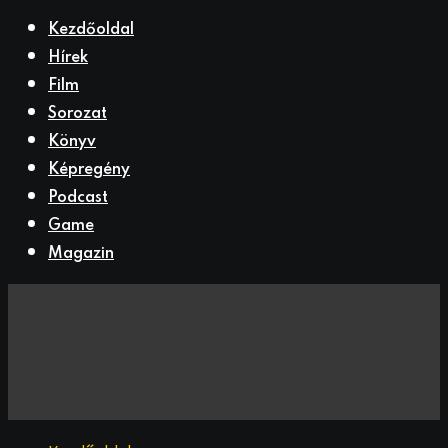
Kezdőoldal
Hírek
Film
Sorozat
Könyv
Képregény
Podcast
Game
Magazin