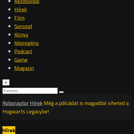
Kezdőoldal
Hírek
Film
Sorozat
Könyv
Képregény
Podcast
Game
Magazin
×
Roboraptor
Hírek
Még a pálcádat is magaddal viheted a
Hogwarts Legacybe!
Hírek