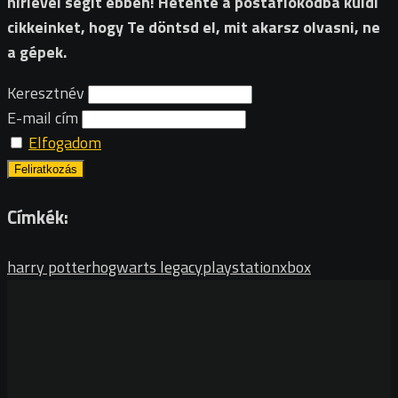
hírlevél segít ebben! Hetente a postafiókodba küldi
cikkeinket, hogy Te döntsd el, mit akarsz olvasni, ne
a gépek.
Keresztnév
E-mail cím
Elfogadom
Címkék:
harry potter
hogwarts legacy
playstation
xbox