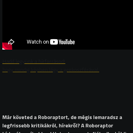
Hadd legyünk a hírforrásod!
hogy mindig képben légy a geekoszférával.
Már követed a Roboraptort, de mégis lemaradsz a
legfrissebb kritikákról, hírekről? A Roboraptor