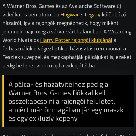
A Warner Bros. Games és az Avalanche Software új
videókat is bemutatott a
Hogwarts Legacy
különböző
házairól, így a rajongók megnézhetik, hogy miként
jelennek majd meg a várva-várt kalandban. A Wizarding
World hivatalos
Harry Potter rajongói klubjánál
a
felhasználók elvégezhetik a házosztási ceremóniát a
Teszlek süveggel, és megkaphatják pálcájukat is, ezeket
pedig be lehet vinni majd a videojátékba.
A pálca- és házátvitelhez pedig a
Warner Bros. Games fiókkal kell
összekapcsolni a rajongói felületet,
amiért már önmagában jár egy maszk
és egy exkluzív köpeny.