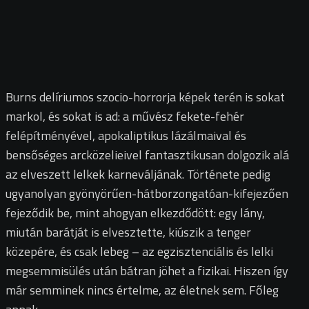
Burns delíriumos szocio-horrorja képek terén is sokat
markol, és sokat is ad: a művész fekete-fehér
felépítményével, apokaliptikus lázálmaival és
bensőséges arcközelieivel fantasztikusan dolgozik alá
az elveszett lelkek karneváljának. Története pedig
ugyanolyan gyönyörűen-hátborzongatóan-kifejezően
fejeződik be, mint ahogyan elkezdődött: egy lány,
miután barátját is elvesztette, kiúszik a tenger
közepére, és csak lebeg – az egzisztenciális és lelki
megsemmisülés után bátran jöhet a fizikai. Hiszen így
már semminek nincs értelme, az életnek sem. Főleg