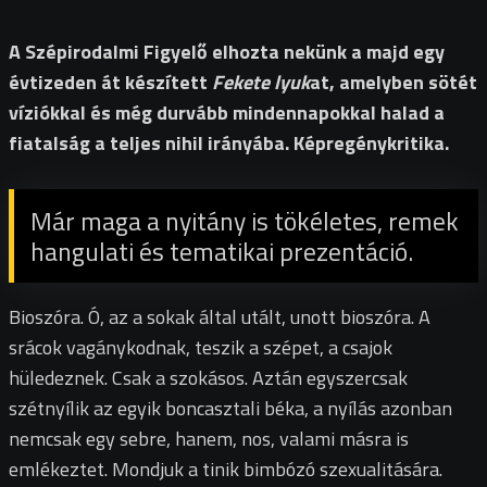
A Szépirodalmi Figyelő elhozta nekünk a majd egy
évtizeden át készített
Fekete lyuk
at, amelyben sötét
víziókkal és még durvább mindennapokkal halad a
fiatalság a teljes nihil irányába. Képregénykritika.
Már maga a nyitány is tökéletes, remek
hangulati és tematikai prezentáció.
Bioszóra. Ó, az a sokak által utált, unott bioszóra. A
srácok vagánykodnak, teszik a szépet, a csajok
hüledeznek. Csak a szokásos. Aztán egyszercsak
szétnyílik az egyik boncasztali béka, a nyílás azonban
nemcsak egy sebre, hanem, nos, valami másra is
emlékeztet. Mondjuk a tinik bimbózó szexualitására.