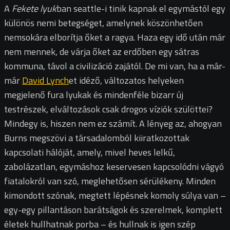
A
Fekete lyuk
ban seattle-i tinik kapnak el egymástól egy
különös nemi betegséget, amelynek köszönhetően
nemsokára elborítja őket a ragya. Haza egy idő után már
nem mennek, de várja őket az erdőben egy sátras
kommuna, távol a civilizáció zajától. De mi van, ha a már-
már
David Lynch
et idéző, változatos helyeken
megjelenő fura lyukak és mindenféle bizarr új
testrészek, elváltozások csak drogos víziók szülöttei?
Mindegy is, hiszen nem ez számít. A lényeg az, ahogyan
Burns megszövi a társadalomból kiiratkozottak
kapcsolati hálóját, amely, mivel heves lelkű,
zabolázatlan, egymáshoz keservesen kapcsolódni vágyó
fiatalokról van szó, meglehetősen sérülékeny. Minden
kimondott szónak, megtett lépésnek komoly súlya van –
egy-egy pillantáson barátságok és szerelmek, komplett
életek hullhatnak porba – és hullnak is igen szép