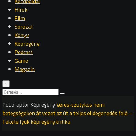
Kezdőoldal
Hírek
Film
Sorozat
Könyv
Képregény
Podcast
Game
Magazin
×
Roboraptor
Képregény
Véres-szutykos nemi
betegségeken át vezet az út a teljes elidegenedés felé –
Fekete lyuk képregénykritika