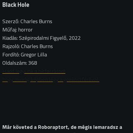
Black Hole
Szerző: Charles Burns
Műfaj: horror
Kiadás: Szépirodalmi Figyelő, 2022
Rajzoló: Charles Burns
Fordító: Gregor Lilla
Oldalszám: 368
Hadd legyünk a hírforrásod!
hogy mindig képben légy a geekoszférával.
Már követed a Roboraptort, de mégis lemaradsz a