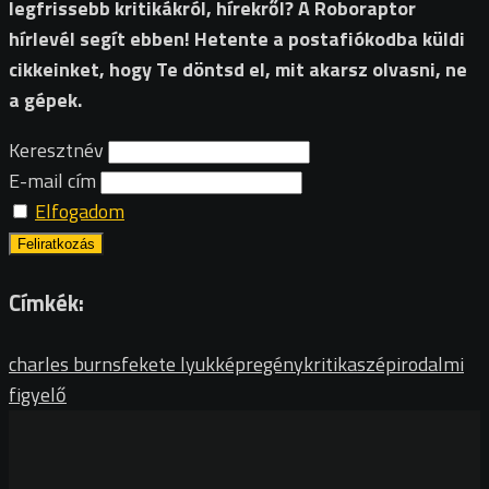
legfrissebb kritikákról, hírekről? A Roboraptor
hírlevél segít ebben! Hetente a postafiókodba küldi
cikkeinket, hogy Te döntsd el, mit akarsz olvasni, ne
a gépek.
Keresztnév
E-mail cím
Elfogadom
Címkék:
charles burns
fekete lyuk
képregénykritika
szépirodalmi
figyelő