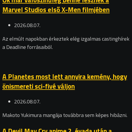
Marvel Studios első X-Men filmjében
2026.08.07.
Az elmúlt napokban érkeztek elég izgalmas castinghírek
a Deadline forrásaiból.
A Planetes most lett annyira kemény, hogy
önismereti sci-fivé váljon
2026.08.07.
Makoto Yukimura mangája továbbra sem képes hibázni.
A Devil May Cry anime 2. évada után a