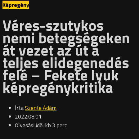
Képregény
Véres-szutykos
nemi betegségeken
át vezet az út a
teljes elidegenedés
felé – Fekete lyuk
képregénykritika
Írta
Szente Ádám
2022.08.01.
Olvasási idő: kb 3 perc