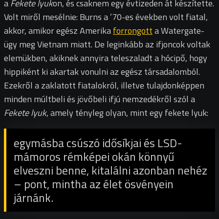
a
Fekete lyuk
on, és csaknem egy évtizeden át készítette.
Volt miről mesélnie: Burns a ’70-es években volt fiatal,
akkor, amikor egész Amerika
forrongott
a Watergate-
ügy meg Vietnam miatt. De leginkább az ifjoncok voltak
elemükben, akiknek annyira teleszaladt a hócipő, hogy
hippiként ki akartak vonulni az egész társadalomból.
Ezekről a zaklatott fiatalokról, illetve tulajdonképpen
minden múltbeli és jövőbeli ifjú nemzedékről szól a
Fekete lyuk
, amely tényleg olyan, mint egy fekete lyuk:
egymásba csúszó idősíkjai és LSD-
mámoros rémképei okán könnyű
elveszni benne, kitalálni azonban nehéz
– pont, mintha az élet ösvényein
járnánk.