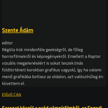
Szente Ádám
editor
Régóta írok mindenféle geekségről, de főleg
horrorfilmekről és képregényekről. Emellett a Raptor
vizuális megjelenéséért is sokat teszek (más
földtörténeti korokban grafikus vagyok), így ha valami
menő grafikába botlasz az oldalon, azt valószínűleg én
követtem el.
Előző Cikk
Sorozat készül a svéd vámpírfilmből, az Engedj