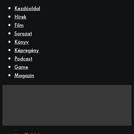
Kezdőoldal
Hírek
Film
Sorozat
Könyv
Képregény
Podcast
Game
Magazin