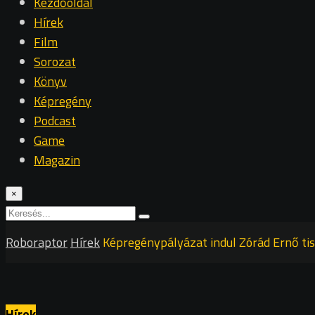
Kezdőoldal
Hírek
Film
Sorozat
Könyv
Képregény
Podcast
Game
Magazin
×
Roboraptor
Hírek
Képregénypályázat indul Zórád Ernő tis
Hírek