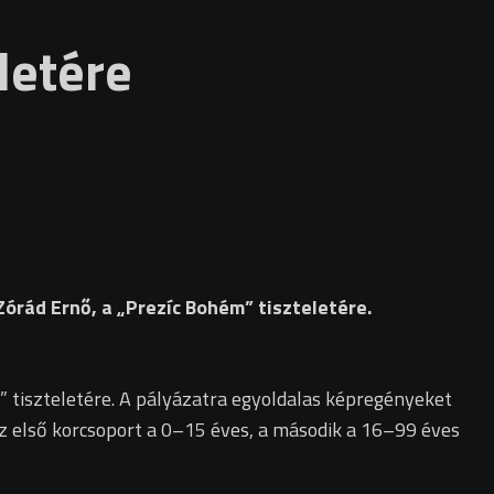
letére
rád Ernő, a „Prezíc Bohém” tiszteletére.
 tiszteletére. A pályázatra egyoldalas képregényeket
 Az első korcsoport a 0–15 éves, a második a 16–99 éves