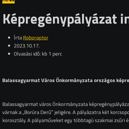
Képregénypályázat in
Írta
Roboraptor
2023.10.17.
Olvasási idő: kb 1 perc
Balassagyarmat Város Önkormányzata országos képregé
Balassagyarmat város Önkormányzata képregénypályázatot
várnak a „Borúra Derű” jeligére. A pályázatra két korcso
korosztály. A pályaműveket egy többtagú szakmai zsűri ér