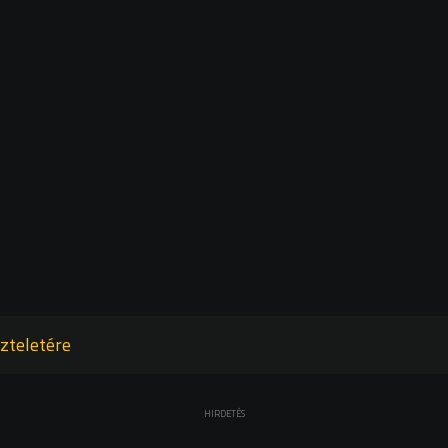
zteletére
HIRDETÉS