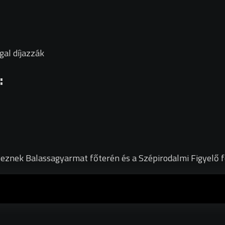
al díjazzák
:
veznek Balassagyarmat főterén és a Szépirodalmi Figyelő f