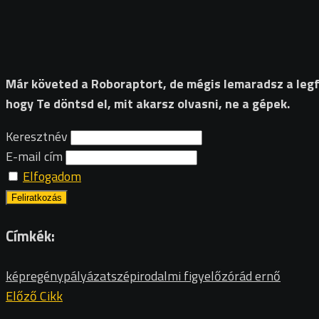
Már követed a Roboraptort, de mégis lemaradsz a legfri
hogy Te döntsd el, mit akarsz olvasni, ne a gépek.
Keresztnév
E-mail cím
Elfogadom
Címkék:
képregény
pályázat
szépirodalmi figyelő
zórád ernő
Előző Cikk