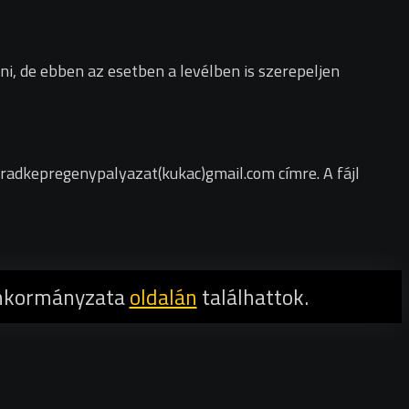
ni, de ebben az esetben a levélben is szerepeljen
adkepregenypalyazat(kukac)gmail.com címre. A fájl
Önkormányzata
oldalán
találhattok.