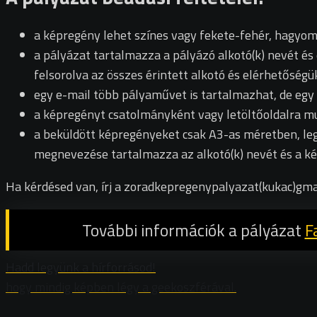
a képregény lehet színes vagy fekete-fehér, hagyomán
a pályázat tartalmazza a pályázó alkotó(k) nevét és 
felsorolva az összes érintett alkotó és elérhetőségü
egy e-mail több pályaművet is tartalmazhat, de eg
a képregényt csatolmányként vagy letöltőoldalra mut
a beküldött képregényeket csak A3-as méretben, le
megnevezése tartalmazza az alkotó(k) nevét és a ké
Ha kérdésed van, írj a zoradkepregenypalyazat(kukac)gma
További információk a pályázat
F
Hadd legyünk a hírforrásod!
hogy mindig képben légy a geekoszférával.