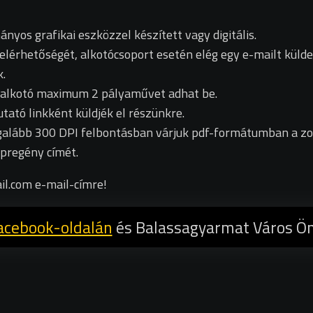
yos grafikai eszközzel készített vagy digitális.
elérhetőségét, alkotócsoport esetén elég egy e-mailt külde
k.
y alkotó maximum 2 pályaművet adhat be.
ató linkként küldjék el részünkre.
galább 300 DPI felbontásban várjuk pdf-formátumban a zor
pregény címét.
il.com e-mail-címre!
acebook-oldalán
és Balassagyarmat Város 