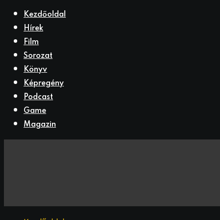
Kezdőoldal
Hírek
Film
Sorozat
Könyv
Képregény
Podcast
Game
Magazin