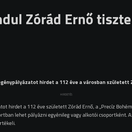
dul Zórád Ernő tiszte
nypályázatot hirdet a 112 éve a városban született Zó
HIRDETÉS
 hirdet a 112 éve született Zórád Ernő, a „Precíz Bohém”
portban lehet pályázni egyénileg vagy alkotói csoportként.
tékeli.