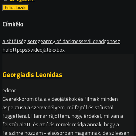
Címkék:
a sötétség serege
army of darkness
evil dead
gonosz
halott
pc
ps5
videojáték
xbox
Georgiadis Leonidas
editor
Gyerekkorom óta a videojátékok és filmek minden
aspektusa a szenvedélyem, műfajtól és stílustól
függetlenül. Hamar rájöttem, hogy érdekel, mi van a
felszín alatt, és az írás remek módja annak, hogy a
felszínre hozzam - elsősorban magamnak, de szívesen