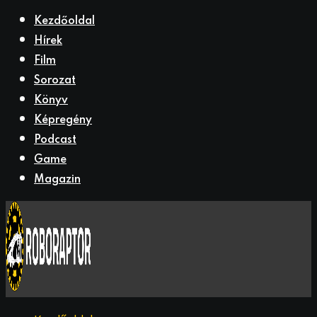
Kezdőoldal
Hírek
Film
Sorozat
Könyv
Képregény
Podcast
Game
Magazin