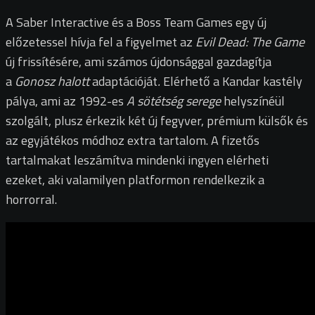
A Saber Interactive és a Boss Team Games egy új
előzetessel hívja fel a figyelmet az
Evil Dead: The Game
új frissítésére, ami számos újdonsággal gazdagítja
a
Gonosz halott
adaptációját
.
Elérhető a Kandar kastély
pálya, ami az 1992-es
A sötétség serege
helyszínéül
szolgált, plusz érkezik két új fegyver, prémium külsők és
az egyjátékos módhoz extra tartalom. A fizetős
tartalmakat leszámítva mindenki ingyen elérheti
ezeket, aki valamilyen platformon rendelkezik a
horrorral.