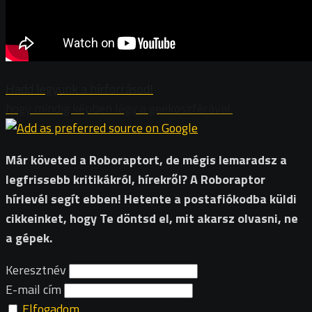
Hadd legyünk a hírforrásod!
hogy mindig képben légy a geekoszférával.
Már követed a Roboraptort, de mégis lemaradsz a
legfrissebb kritikákról, hírekről? A Roboraptor
hírlevél segít ebben! Hetente a postafiókodba küldi
cikkeinket, hogy Te döntsd el, mit akarsz olvasni, ne
a gépek.
Keresztnév
E-mail cím
Elfogadom