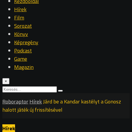
Kezdőoldal
Hírek
Film
Sorozat
Könyv
Képregény
Podcast
Game
Magazin
×
Roboraptor
Hírek
Járd be a Kandar kastélyt a Gonosz
halott játék új frissítésével
Hírek