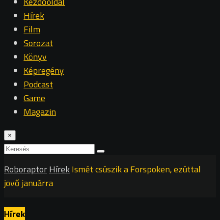
Kezdőoldal
Hírek
Film
Sorozat
Könyv
Képregény
Podcast
Game
Magazin
×
Roboraptor
Hírek
Ismét csúszik a Forspoken, ezúttal
jövő januárra
Hírek