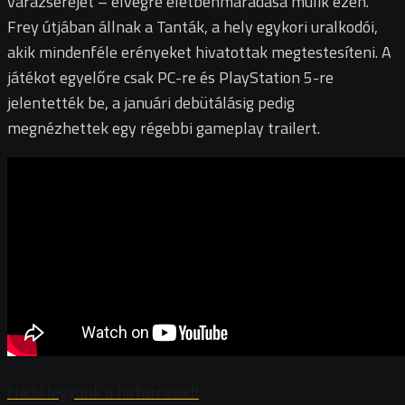
varázserejét – elvégre életbenmaradása múlik ezen.
Frey útjában állnak a Tanták, a hely egykori uralkodói,
akik mindenféle erényeket hivatottak megtestesíteni. A
játékot egyelőre csak PC-re és PlayStation 5-re
jelentették be, a januári debütálásig pedig
megnézhettek egy régebbi gameplay trailert.
Hadd legyünk a hírforrásod!