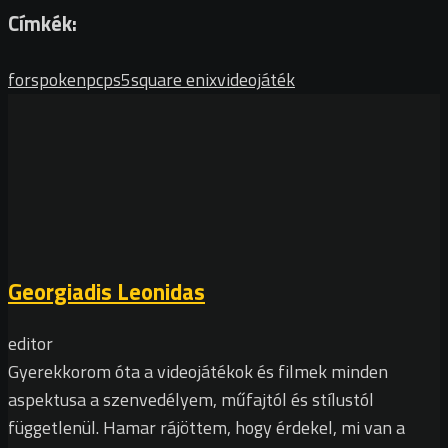
Címkék:
forspoken
pc
ps5
square enix
videojáték
Georgiadis Leonidas
editor
Gyerekkorom óta a videojátékok és filmek minden
aspektusa a szenvedélyem, műfajtól és stílustól
függetlenül. Hamar rájöttem, hogy érdekel, mi van a