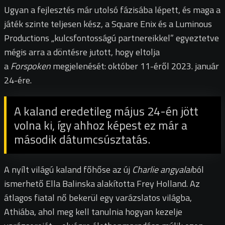
Ugyan a fejlesztés már utolsó fázisába lépett, és maga a
játék szinte teljesen kész, a Square Enix és a Luminous
Productions „kulcsfontosságú partnereikkel” egyeztetve
mégis arra a döntésre jutott, hogy eltolja
a
Forspoken
megjelenését: október 11-éről 2023. január
24-ére.
A kaland eredetileg május 24-én jött
volna ki, így ahhoz képest ez már a
második dátumcsúsztatás.
A nyílt világú kaland főhőse az új
Charlie angyalai
ból
ismerhető Ella Balinska alakította Frey Holland. Az
átlagos fiatal nő bekerül egy varázslatos világba,
Athiába, ahol meg kell tanulnia hogyan kezelje