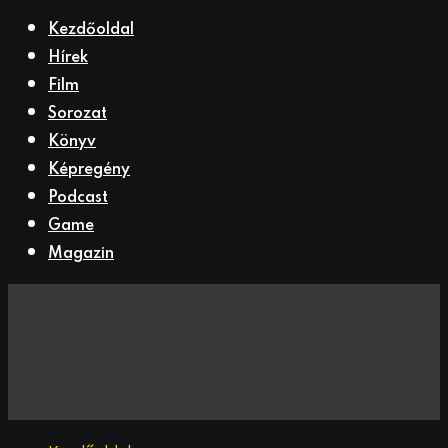
Kezdőoldal
Hírek
Film
Sorozat
Könyv
Képregény
Podcast
Game
Magazin