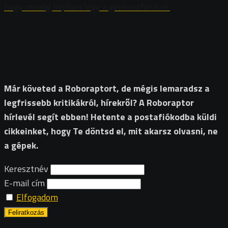
hogy mindig képben légy a geekoszférával.
Már követed a Roboraptort, de mégis lemaradsz a
legfrissebb kritikákról, hírekről? A Roboraptor
hírlevél segít ebben! Hetente a postafiókodba küldi
cikkeinket, hogy Te döntsd el, mit akarsz olvasni, ne
a gépek.
Keresztnév
E-mail cím
Elfogadom