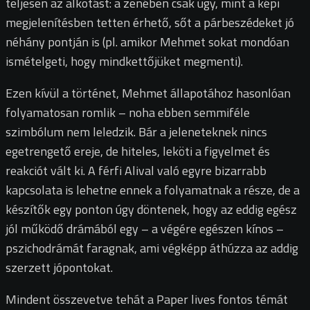
teljesen az alkotást: a zenében csak úgy, mint a képi
megjelenítésben tetten érhető, sőt a párbeszédeket jó
néhány pontján is (pl. amikor Mehmet sokat mondóan
ismételgeti, hogy mindkettőjüket megmenti).
Ezen kívül a történet, Mehmet állapotához hasonlóan
folyamatosan romlik – noha ebben semmiféle
szimbólum nem leledzik. Bár a jeleneteknek nincs
egetrengető ereje, de hiteles, leköti a figyelmet és
reakciót vált ki. A férfi Alival való egyre bizarrabb
kapcsolata is lehetne ennek a folyamatnak a része, de a
készítők egy ponton úgy döntenek, hogy az eddig egész
jól működő drámából egy – a végére egészen kínos –
pszichodrámát faragnak, ami végképp áthúzza az addig
szerzett jópontokat.
Mindent összevetve tehát a Paper lives fontos témát