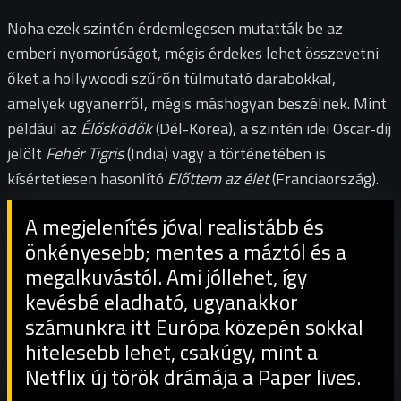
Noha ezek szintén érdemlegesen mutatták be az
emberi nyomorúságot, mégis érdekes lehet összevetni
őket a hollywoodi szűrőn túlmutató darabokkal,
amelyek ugyanerről, mégis máshogyan beszélnek. Mint
például az
Élősködők
(Dél-Korea), a szintén idei Oscar-díj
jelölt
Fehér Tigris
(India) vagy a történetében is
kísértetiesen hasonlító
Előttem az élet
(Franciaország).
A megjelenítés jóval realistább és
önkényesebb; mentes a máztól és a
megalkuvástól. Ami jóllehet, így
kevésbé eladható, ugyanakkor
számunkra itt Európa közepén sokkal
hitelesebb lehet, csakúgy, mint a
Netflix új török drámája a Paper lives.