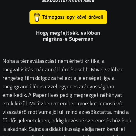
Hogy megfejtsék,
valóban
migráns-e Superman
Noha a témaválasztást nem érheti kritika, a
megvalósítás már annál kérdésesebb. Mivel valóban
rengeteg film dolgozza fel ezt a jelenséget, így a
megugrandó léc is ezzel egyenes arányosságban
emelkedik. A Paper lives pedig megrezget néhányat
ezek közül.
Miközben az emberi mocskot lemosó víz
visszatérő motívuma jól ül, mind az esőáztatta, mind a
fürdős jelenetekben, addig kevésbé szerencsés húzások
is akadnak. Sajnos a didaktikusság vádja nem kerüli el