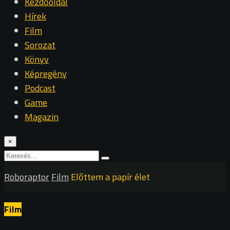
Kezdőoldal
Hírek
Film
Sorozat
Könyv
Képregény
Podcast
Game
Magazin
×
Roboraptor
Film
Előttem a papír élet
Film