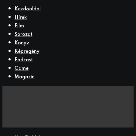
Kezdőoldal
Hírek
Film
Sorozat
Könyv
Képregény
Podcast
Game
Magazin