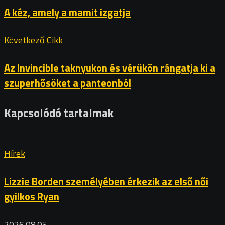
A kéz, amely a mamit izgatja
Következő Cikk
Az Invincible taknyukon és vérükön rángatja ki a
szuperhősöket a panteonból
Kapcsolódó tartalmak
Hírek
Lizzie Borden személyében érkezik az első női
gyilkos Ryan
2026.08.05.