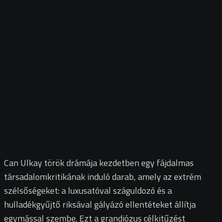
Can Ulkay török drámája kezdetben egy fájdalmas
társadalomkritikának induló darab, amely az extrém
szélsőségeket: a luxusatóval száguldozó és a
hulladékgyűjtő riksával gályázó ellentéteket állítja
egymással szembe. Ezt a grandiózus célkitűzést