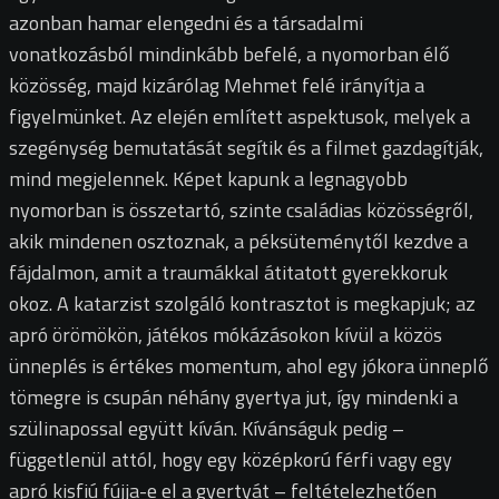
azonban hamar elengedni és a társadalmi
vonatkozásból mindinkább befelé, a nyomorban élő
közösség, majd kizárólag Mehmet felé irányítja a
figyelmünket. Az elején említett aspektusok, melyek a
szegénység bemutatását segítik és a filmet gazdagítják,
mind megjelennek. Képet kapunk a legnagyobb
nyomorban is összetartó, szinte családias közösségről,
akik mindenen osztoznak, a péksüteménytől kezdve a
fájdalmon, amit a traumákkal átitatott gyerekkoruk
okoz. A katarzist szolgáló kontrasztot is megkapjuk; az
apró örömökön, játékos mókázásokon kívül a közös
ünneplés is értékes momentum, ahol egy jókora ünneplő
tömegre is csupán néhány gyertya jut, így mindenki a
szülinapossal együtt kíván. Kívánságuk pedig –
függetlenül attól, hogy egy középkorú férfi vagy egy
apró kisfiú fújja-e el a gyertyát – feltételezhetően