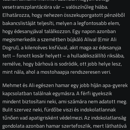
vesetranszplantációra vár – valószínűleg hiába.
Elhatározza, hogy nehezen összekuporgatott pénzéből
bakancslistáját teljesíti, melyen a legfontosabb elem,
hogy édesanyjával találkozzon. Egy napon azonban
megismerkedik a szemétben bújkáló Alival (Emir Ali
Dogrul), a kilencéves kisfiúval, akit maga az édesanyja
tett – fonott kosár helyett – a hulladékszállító riksába,
remélve, hogy bárhová is sodródik, ott jobb helye lesz,
mint nála, ahol a mostohaapja rendszeresen veri.
Mehmet és Ali egészen hamar egy jobb híján apa-gyerek
kapcsolatban találnak egymásra. A férfi igyekszik
mindent biztosítani neki, ami számára nem adatott meg.
Bulit szervez neki, fürdőbe viszi és indokolatlannak
tűnően vad apatigrisként védelmezi. Az indokolatlanság
gondolata azonban hamar szertefoszlik, mert láthatóvá