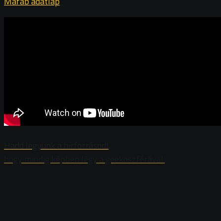
Mafab adatlap
Hadd legyünk a hírforrásod!
hogy mindig képben légy a geekoszférával.