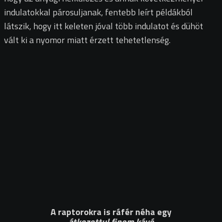
indulatokkal párosuljanak, fentebb leírt példákból
látszik, hogy itt keleten jóval több indulatot és dühöt
vált ki a nyomor miatt érzett tehetetlenség.
A raptorokra is ráfér néha egy
átkozottul finom kávé