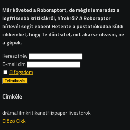
Már követed a Roboraptort, de mégis lemaradsz a
legfrissebb kritikákról, hírekről? A Roboraptor
hírlevél segít ebben! Hetente a postafiókodba küldi
cikkeinket, hogy Te döntsd el, mit akarsz olvasni, ne
a gépek.
Keresztnév
E-mail cím
Elfogadom
Címkék:
dráma
filmkritika
netflix
paper lives
török
Előző Cikk