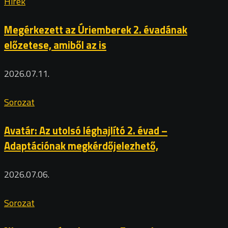
Hírek
Megérkezett az Úriemberek 2. évadának
előzetese, amiből az is
2026.07.11.
Sorozat
Avatár: Az utolsó léghajlító 2. évad –
Adaptációnak megkérdőjelezhető,
2026.07.06.
Sorozat