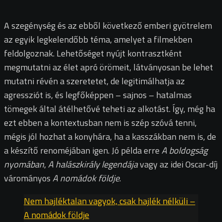
A szegénység és az ebből következő emberi gyötrelem
az egyik legkelendőbb téma, amelyet a filmekben
feldolgoznak. Lehetőséget nyújt kontrasztként
megmutatni az élet apró örömeit, látványosan be lehet
mutatni révén a szeretetet, de legitimálhatja az
agressziót is, és legfőképpen – sajnos – hatalmas
tömegek által átélhetővé teheti az alkotást. Így, még ha
ezt ebben a kontextusban nem is szép szóvá tenni,
mégis jól hozhat a konyhára, ha a kasszákban nem is, de
a készítő renoméjában igen. Jó példa erre
A boldogság
nyomában
,
A halászkirály legendája
vagy az idei Oscar-díj
várományos
A nomádok földje
.
Nem hajléktalan vagyok, csak hajlék nélküli –
A nomádok földje