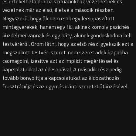
és értékelhető dráma szituációkhoz vezethetnek és
vezetnek már az első, illetve a második részben.
Nagyszerű, hogy ők nem csak egy lecsupaszított
mintagyerekek, hanem egy fiú, akinek komoly pszichés
küzdelmei vannak és egy báty, akinek gondoskodnia kell
testvéréről. Öröm látni, hogy az első rész igyekszik ezt a
megszokott testvéri szeret-nem szeret adok-kapokba
csomagolni, ízesítve azt az implicit megértéssel és
kapcsolatukkal az édesapával. A második rész pedig
tovább bonyolítja a kapcsolatukat az áldozathozás
frusztrációja és az egymás iránti szeretet ütközésével.