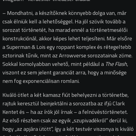
– Mondhatni, a készítőknek könnyebb dolga van, már
csak élniük kell a lehetőséggel. Ha jól szövik tovább a
sorozat történetét, ha marad ennél a történetmesélői
konstrukciónál, akkor képes lehet teljesíteni. Már elsőre
a Superman & Lois egy roppant komplex és rétegeltebb
sztorinak tűnik, mint az Arrowverse sorozatainak zöme.
Sokkal komolyabban vehető, mint például a
The Flash
,
viszont ez sem jelent garanciát arra, hogy a minősége
nem fog exponenciálisan romlani.
Kiváló ötlet a két kamasz fiút behelyezni a történetbe,
rajtuk keresztül beinjektálni a sorozatba az ifjú Clark
Kentet és – ha az írók jól írnak – a felnövéstörténetet.
Az első részben csak az egyik „szupivadékról” derül ki,
hogy „az apjára ütött”, így a két testvér viszonya is kiváló