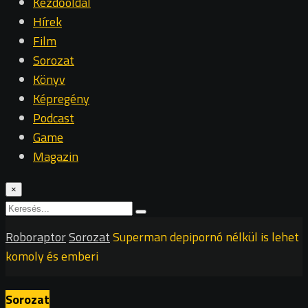
Kezdőoldal
Hírek
Film
Sorozat
Könyv
Képregény
Podcast
Game
Magazin
×
Roboraptor
Sorozat
Superman depipornó nélkül is lehet
komoly és emberi
Sorozat