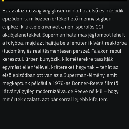
Ez az alázatosság végigkísér minket az első és második
epizódon is, miközben értékelhető mennyiségben
csipkézi ki a cselekményét a nem spórolós CGI
akciójelenetekkel. Superman hatalmas jégtömböt lehelt
a folyóba, majd azt hajítja be a lehűteni kívánt reaktorba
(tudomány és realitásmentesen persze). Falakon repül
keresztül, űrben bunyózik, kilométerekre taszítják
egymást ellenfelével, krátereket hagynak – tehát az
első epizódban ott van az a Superman-élmény, amit
megkaptunk például a 1978-as Donner-Reeve filmtől
látványügyileg modernizálva, de Reeve nélkül – hogy
mit értek ezalatt, azt pár sorral lejjebb kifejtem.