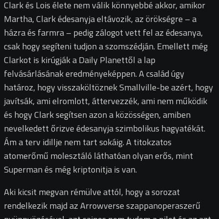
Clark és Lois élete nem válik könnyebbé akkor, amikor
Martha, Clark édesanyja eltávozik, az örökségre – a
házra és farmra – pedig zálogot vett fel az édesanya,
csak hogy segíteni tudjon a szomszédján. Emellett még
Clarkot is kirúgják a Daily Planettől a lap
felvásárlásának eredményeképpen. A család úgy
határoz, hogy visszaköltöznek Smallville-be azért, hogy
javítsák, ami elromlott, áttervezzék, ami nem működik
és hogy Clark segítsen azon a közösségen, amiben
nevelkedett őrizve édesanyja szimbolikus hagyatékát.
Ám a terv idillje nem tart sokáig. A titokzatos
atomerőmű molesztáló láthatóan olyan erős, mint
Superman és még kriptonitja is van.
Aki kicsit megvan rémülve attól, hogy a sorozat
rendelkezik majd az Arrowverse szappanoperaszerű