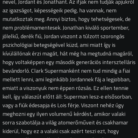
nevel, Jordant és Jonathant. Az ifjak nem tudják apjukról
az igazságot, képességeik pedig, ha vannak, nem
mutatkoztak meg. Annyi biztos, hogy tehetségesek, de
nem problémamentesek. Jonathan kiváló sportember,
jólelkű, derék fiú, Jordan viszont a túlzott szorongás
pszichológiai betegségével küzd, ami miatt így is
kívülállónak érzi magát, hát még ha megtudná magáról,
hogy voltaképpen egy második generációs intersztelláris
bevándorló. Clark Supermanként nem tud mindig a fiai
mellett lenni, ami leginkább Jordannek fáj a legjobban,
emiatt a viszonyuk nem éppen rózsás. Ez ellen tennie
kell, így válaszút előtt áll: Superman lesz-e elsősorban,
vagy a fiúk édesapja és Lois férje. Viszont nehéz úgy
meghozni egy ilyen volumenű kérdést, amikor valaki
sorra szabotálja a világ atomerőműveit és csakhamar
kiderül, hogy ez a valaki csak azért teszi ezt, hogy