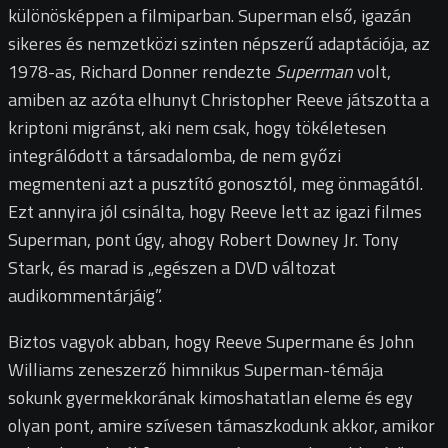
különösképpen a filmiparban. Superman első, igazán
sikeres és nemzetközi szinten népszerű adaptációja, az
1978-as, Richard Donner rendezte
Superman
volt,
amiben az azóta elhunyt Christopher Reeve játszotta a
kriptoni migránst, aki nem csak, hogy tökéletesen
integrálódott a társadalomba, de nem győzi
megmenteni azt a pusztító gonosztól, meg önmagától.
Ezt annyira jól csinálta, hogy Reeve lett az igazi filmes
Superman, pont úgy, ahogy Robert Downey Jr. Tony
Stark, és marad is „egészen a DVD változat
audikommentárjáig”.
Biztos vagyok abban, hogy Reeve Supermane és John
Williams zeneszerző himnikus Superman-témája
sokunk gyermekkorának kimoshatatlan eleme és egy
olyan pont, amire szívesen támaszkodunk akkor, amikor