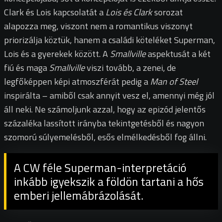
Clark és Lois kapcsolatát a
Lois és Clark
sorozat
alapozza meg, viszont nem a romantikus viszonyt
priorizálja köztük, hanem a családi köteléket Superman,
Lois és a gyerekek között. A
Smallville
aspektusát a két
fiú és maga
Smallville
viszi tovább, a zenei, de
legfőképpen képi atmoszférát pedig a
Man of Steel
inspirálta – amiből csak annyit vesz el, amennyi még jól
áll neki. Ne számoljunk azzal, hogy az epizód jelentős
százaléka lassított irányba tekintgetésből és nagyon
szomorú súlyemelésből, esős elmélkedésből fog állni.
A CW féle Superman-interpretáció
inkább igyekszik a földön tartani a hős
emberi jellemábrázolását.