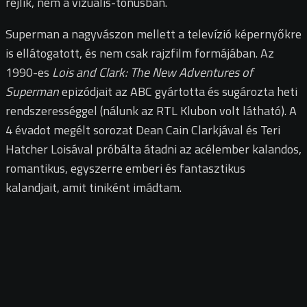
rejlik, nem a vizuális-tónusban.
Superman a nagyvászon mellett a televízió képernyőkre
is ellátogatott, és nem csak rajzfilm formájában. Az
1990-es
Lois and Clark: The New Adventures of
Superman
epizódjait az ABC gyártotta és sugározta heti
rendszerességgel (nálunk az RTL Klubon volt látható). A
4 évadot megélt sorozat Dean Cain Clarkjával és Teri
Hatcher Loisával próbálta átadni az acélember kalandos,
romantikus, egyszerre emberi és fantasztikus
kalandjait, amit tiniként imádtam.