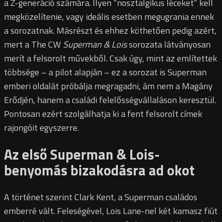
a Z-generáció számára. Ilyen “nosztalgikus léceket” kell
megközelítenie, vagy ideális esetben megugrania ennek
a sorozatnak. Másrészt és ehhez köthetően pedig azért,
mert a The CW
Superman & Lois
sorozata látványosan
merít a felsorolt művekből. Csak úgy, mint az említettek
többsége – a pilot alapján – ez a sorozat is Superman
emberi oldalát próbálja megragadni, ám nem a Magány
Erődjén, hanem a családi felelősségvállaláson keresztül.
Pontosan ezért szolgálhatja ki a fent felsorolt címek
rajongóit egyszerre.
Az első Superman & Lois-
benyomás bizakodásra ad okot
A történet szerint Clark Kent, a Superman családos
emberré vált. Feleségével, Lois Lane-nel két kamasz fiút