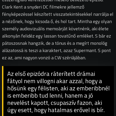
Clark Kent a snyderi DC filmekre jellemző
fényképezéssel készített visszatekintésekkel narrálja el
a nézőnek, hogy kicsoda ő, és hol tart. Mintha egy olyan
személy audiovizuális memoárját követnénk, aki élete
alkonyán felidéz egy lassan tovatűnő emléket. S bár ez
pátoszosnak hangzik, de a tónus és a megírt monológ
alázatossá is teszi a karaktert, azaz Supermant. S pont
ez az, ami nagyon vonzó a CW szériájában.
Az első epizódra ráterített drámai
fátyol nem villogni akar azzal, hogy a
hősünk egy félisten, aki az emberibbnél
is emberibb tud lenni, hanem a jó
nevelést kapott, csupaszív fazon, aki
úgy esett, hogy hatalmas erővel is bír.