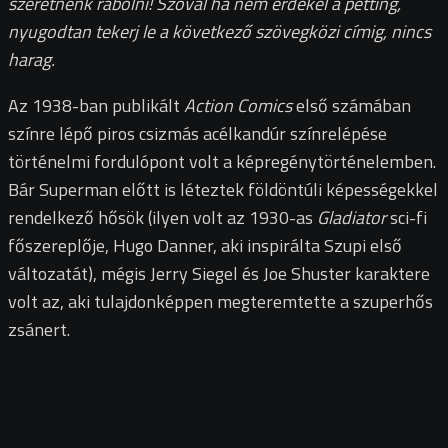
szeretnénk rabolni! Szóval ha nem érdekel a petting,
nyugodtan tekerj le a következő szövegközi címig, nincs
harag.
Az 1938-ban publikált
Action Comics
első számában
színre lépő piros csizmás acélkandúr színrelépése
történelmi fordulópont volt a képregénytörténelemben.
Bár Superman előtt is léteztek földöntúli képességekkel
rendelkező hősök (ilyen volt az 1930-as
Gladiator
sci-fi
főszereplője, Hugo Danner, aki inspirálta Szupi első
változatát), mégis Jerry Siegel és Joe Shuster karaktere
volt az, aki tulajdonképpen megteremtette a szuperhős
zsánert.