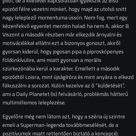
pilot, de a kilétével kapcsolatban igyekszik az első
epizód félre vezetni minket, hogy majd az utolsó snitt
nagy leleplező momentuma üssön. Nem fog, mert egy
kézenfekvő egyenlet mentén halad: ha nem A, akkor B.
Viszont a második részben már elkezdik árnyalni és
motivációkkal ellátni ezt a bizonyos gonoszt, akiről
gyorsan kiderül, hogy jogosan pipa a piprosköpenyes
földönkívülire, ami miatt gyorsan a morális
szürkezónába kerül a karakter. Emellett a második
epizódtól Loisra, mint újságíróra és mint anyára is elkezd
fókuszálni a sorozat. Külön kezelve az ő “küldetését”,
ami a Daily Planetet (is) felvásárló, problémás hátterű
multimilliomos leleplezése.
Egyelőre még nem látom azt, hogy a széria új szintre
emeli a Superman-legenda továbbmesélését, de a
pozitívumok miatt rettentően biztató a koncepció: