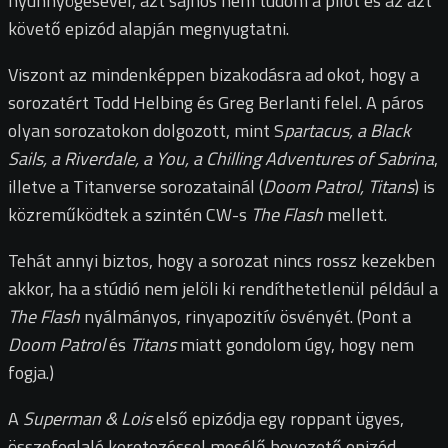
nyünnyögésével, azt sajnos nem tudom a pilot és az azt
követő epizód alapján megnyugtatni.
Viszont az mindenképpen bizakodásra ad okot, hogy a
sorozatért Todd Helbing és Greg Berlanti felel. A páros
olyan sorozatokon dolgozott, mint S
partacus, a Black
Sails, a Riverdale, a You, a Chilling Adventures of Sabrina
,
illetve a Titanverse sorozatainál (
Doom Patrol, Titans
) is
közreműködtek a szintén CW-s
The Flash
mellett.
Tehát annyi biztos, hogy a sorozat nincs rossz kezekben
akkor, ha a stúdió nem jelöli ki rendíthetetlenül például a
The Flash
nyálmányos, rinyapozitív ösvényét. (Pont a
Doom Patrol
és
Titans
miatt gondolom úgy, hogy nem
fogja.)
A
Superman & Lois
első epizódja egy roppant ügyes,
összefoglaló keretezéssel mesélő bevezető epizód.