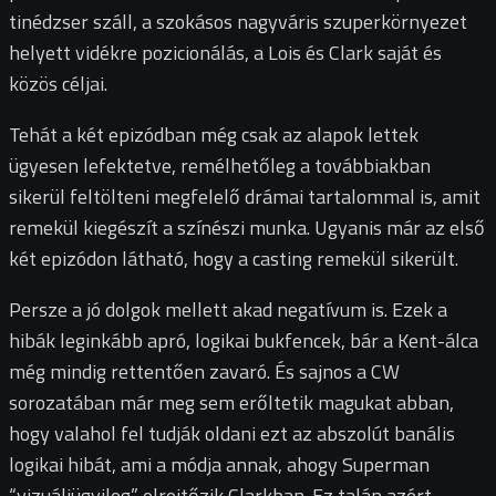
tinédzser száll, a szokásos nagyváris szuperkörnyezet
helyett vidékre pozicionálás, a Lois és Clark saját és
közös céljai.
Tehát a két epizódban még csak az alapok lettek
ügyesen lefektetve, remélhetőleg a továbbiakban
sikerül feltölteni megfelelő drámai tartalommal is, amit
remekül kiegészít a színészi munka. Ugyanis már az első
két epizódon látható, hogy a casting remekül sikerült.
Persze a jó dolgok mellett akad negatívum is. Ezek a
hibák leginkább apró, logikai bukfencek, bár a Kent-álca
még mindig rettentően zavaró. És sajnos a CW
sorozatában már meg sem erőltetik magukat abban,
hogy valahol fel tudják oldani ezt az abszolút banális
logikai hibát, ami a módja annak, ahogy Superman
“vizuáliügyileg” elrejtőzik Clarkban. Ez talán azért