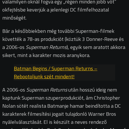
valamilyen oknál fogva egy „régen minden jobb vót”
okfejtésbe keverjük a jelenlegi DC filmfelhozatal
minőségét.
Bár a későbbiekben még további Superman-filmek
követték a 78-as produkciót (köztük 3 Donner-Reeve és
a 2006-os
Superman Returns
), egyik sem aratott akkora
sikert, mint a karakter mozis aranykora.
Batman Begins / Superman Returns –
Rebootoljunk szét mindent!
A 2006-os
Superman Returns
után hosszú ideig nem
kaptunk Superman szuperprodukciót, ám Christopher
Nolan sötét realista Batmanje hamar beindította a DC
karakterek filmesítési jogait tulajdonló Warner Bros
nyálelválasztását. El is készült a neves rendező