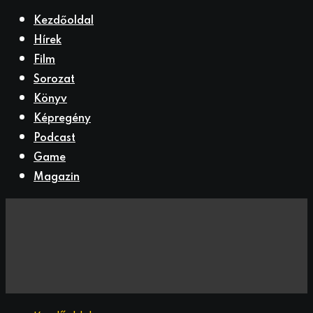
Kezdőoldal
Hírek
Film
Sorozat
Könyv
Képregény
Podcast
Game
Magazin