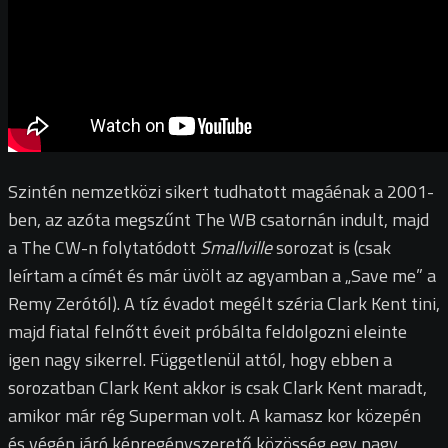
Szintén nemzetközi sikert tudhatott magáénak a 2001-
ben, az azóta megszűnt The WB csatornán indult, majd
a The CW-n folytatódott
Smallville
sorozat is (csak
leírtam a címét és már üvölt az agyamban a „Save me” a
Remy Zerótól). A tíz évadot megélt széria Clark Kent tini,
majd fiatal felnőtt éveit próbálta feldolgozni eleinte
igen nagy sikerrel. Függetlenül attól, hogy ebben a
sorozatban Clark Kent akkor is csak Clark Kent maradt,
amikor már rég Superman volt. A kamasz kor közepén
és végén járó képregényszerető közösség egy nagy