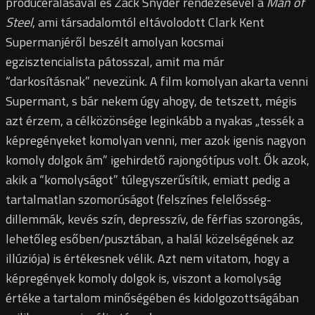
producerálásával és Zack Snyder rendezésével a
Man of
Steel
, ami társadalomtól eltávolodott Clark Kent
Supermanjéről beszélt amolyan kocsmai
egzisztencialista pátosszal, amit ma már
“darkosításnak” nevezünk. A film komolyan akarta venni
Supermant, s bár nekem úgy ahogy, de tetszett, mégis
azt érzem, a célközönsége leginkább a nyakas „tessék a
képregényeket komolyan venni, mer azok igenis nagyon
komoly dolgok ám” igehirdető rajongótípus volt. Ők azok,
akik a “komolyságot” túlegyszerűsítik, emiatt pedig a
tartalmatlan szomorúságot (felszínes felelősség-
dillemmák, kevés szín, depresszív, de férfias szorongás,
lehetőleg esőben/pusztában, a halál közelségének az
illúziója) is értékesnek vélik. Azt nem vitatom, hogy a
képregények komoly dolgok is, viszont a komolyság
értéke a tartalom minőségében és kidolgozottságában