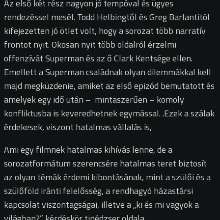
Az első két rész nagyon jó tempóval és ügyes
rendezéssel mesél. Todd Helbingtől és Greg Barlantitól
kifejezetten jó ötlet volt, hogy a sorozat több narratív
frontot nyit. Okosan nyit több oldalról érzelmi
offenzívát Superman és az ő Clark Kentsége ellen.
Emellett a Superman családnak olyan dilemmákkal kell
majd megküzdenie, amiket az első epizód bemutatott és
amelyek egy idő után – mintaszerűen – komoly
konfliktusba is keveredhetnek egymással. .Ezek a szálak
érdekesek, viszont hatalmas vállalás is,
Ami egy filmnek hatalmas kihívás lenne, de a
sorozatformátum szerencsére hatalmas teret biztosít
az olyan témák érdemi kibontásának, mint a szülői és a
szülőföld iránti felelősség, a rendhagyó házastársi
kapcsolat viszontagságai, illetve a „ki és mi vagyok a
világban?” kérdéskör tinédzser oldala.