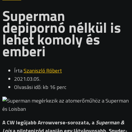
Superman
depipornó nélkül is
lehet komoly és
emberi
Írta
Szaniszló Róbert
2021.03.05.
Olvasási idő: kb 16 perc
A CW legújabb Arrowverse-sorozata, a
Superman &
Lois
a pilotepizód alapján egy látványosabb, Snyder-