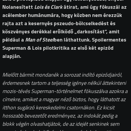
Nolanesített
Lois és Clark
átirat, ami úgy fókuszál az
acélember humánumára, hogy közben nem érezzük
rajta azt a kesernyés pszeudo-bölcselkedést és
köszvényes derékkal erőlködő „darkosítást”, amit
például a
Man of Steel
ben láthattunk. Spoilermentes
Superman & Lois pilotkritika az első két epizód
alapján.
Mielőtt bármit mondanék a sorozat indító epizódjairól,
érdemesnek tartom a teljesség igénye nélkül áttekinteni
mozis-tévés Superman-történelmet fókuszálva azokra a
címekre, amiket a magyar néző biztos, hogy láthatott az
itthon sugárzó kereskedelmi csatornákon. Ez kicsit
hosszabb bevezetőt eredményez, az indokát pedig a
blokk végén olvashatjátok, de az idejét senkinek sem