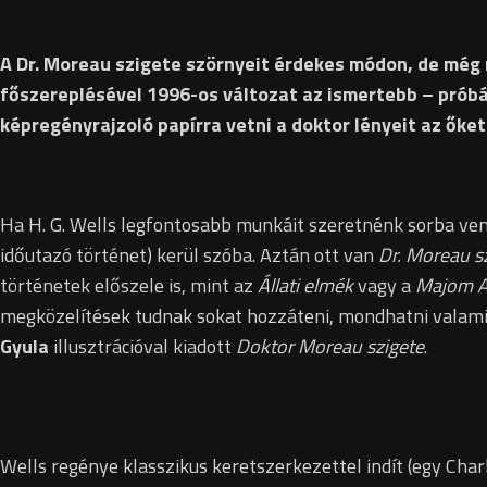
A Dr. Moreau szigete szörnyeit érdekes módon, de még n
főszereplésével 1996-os változat az ismertebb – próbá
képregényrajzoló papírra vetni a doktor lényeit az őke
Ha H. G. Wells legfontosabb munkáit szeretnénk sorba ve
időutazó történet) kerül szóba. Aztán ott van
Dr. Moreau s
történetek előszele is, mint az
Állati elmék
vagy a
Majom 
megközelítések tudnak sokat hozzáteni, mondhatni valami f
Gyula
illusztrációval kiadott
Doktor Moreau szigete
.
Wells regénye klasszikus keretszerkezettel indít (egy Char