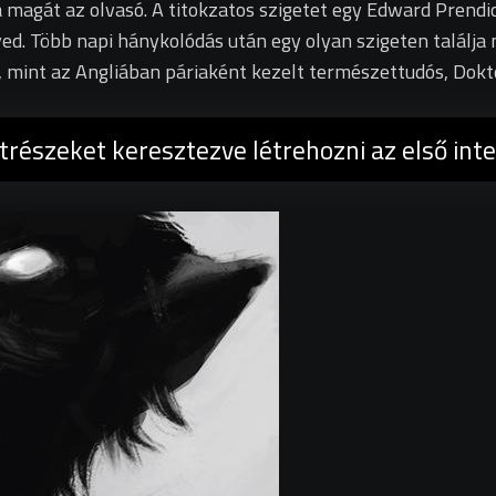
a magát az olvasó. A titokzatos szigetet egy Edward Prendi
ed. Több napi hánykolódás után egy olyan szigeten találja
ás, mint az Angliában páriaként kezelt természettudós, Dok
trészeket keresztezve létrehozni az első intel