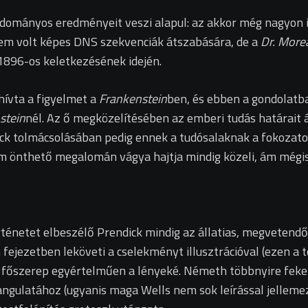
udományos eredményeit veszi alapul: az akkor még nagyon i
sem volt képes DNS szekvenciák átszabására, de a
Dr. More
1896-os keletkezésének idején.
hívta a figyelmet a
Frankenstein
ben, és ebben a gondolatba
stein
nél. Az ő megközelítésében az emberi tudás határait 
ndick tolmácsolásában pedig ennek a tudósalaknak a fokozat
m önthető megalomán vágya hajtja mindig közeli, ám mégis n
örténetet elbeszélő Prendick mindig az állatias, megvetendő
den fejezetben leköveti a cselekményt illusztrációval (ezen 
a főszerep egyértelműen a lényeké. Németh többnyire fek
ulatához (ugyanis maga Wells nem sok leírással jellemez