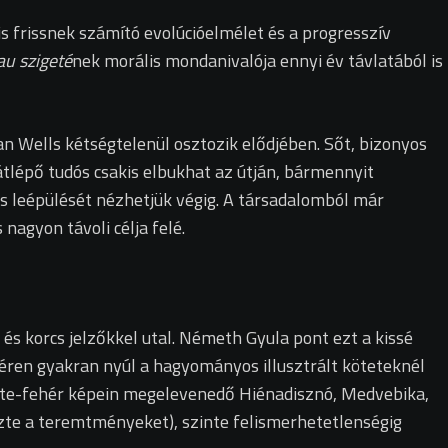
s frissnek számító evolúcióelmélet és a progresszív
au szigeté
nek morális mondanivalója ennyi év távlatából is
n Wells kétségtelenül osztozik elődjében. Sőt, bizonyos
átlépő tudós csakis elbukhat az útján, bármennyit
os leépülését nézhetjük végig. A társadalomból már
agyon távoli célja felé.
 és korcs jelzőkkel utal. Németh Gyula pont ezt a kissé
a téren gyakran nyúl a hagyományos illusztrált köteteknél
ete-fehér képein megelevenedő Hiénadisznó, Medvebika,
te a teremtményeket), szinte felismerhetetlenségig