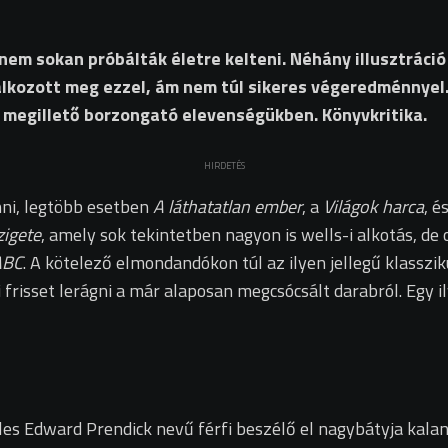
em sokan próbálták életre kelteni. Néhány illusztráció
lkozott meg ezzel, ám nem túl sikeres végeredménnyel.
t megillető borzongató elevenségükben. Könyvkritika.
HIRDETÉS
nni, legtöbb esetben
A láthatatlan ember
, a
Világok harca
, é
zigete
, amely sok tekintetben nagyon is wells-i alkotás, de
ABC
. A kötelező elmondandókon túl az ilyen jellegű klasszi
risset lerágni a már alaposan megcsócsált darabról. Egy i
les Edward Prendick nevű férfi beszélő el nagybátyja kaland