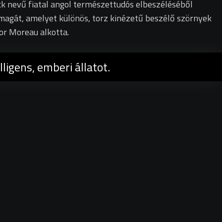
ck nevű fiatal angol természettudós elbeszéléséből
 magát, amelyet különös, torz kinézetű beszélő szörnyek
tor Moreau alkotta.
ligens, emberi állatot.