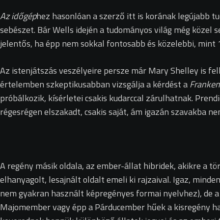
Az időgép
hez hasonlóan a szerző itt is korának legújabb t
sebészet. Bár Wells idején a tudományos világ még közel 
jelentős, ha épp nem sokkal fontosabb és közelebbi, mint 
Az istenjátszás veszélyeire persze már Mary Shelley is fel
értelemben szkeptikusabban vizsgálja a kérdést a
Franken
próbálkozik, kísérletei csakis kudarccal zárulhatnak. Pre
régesrégen elszakadt, csakis saját, ám igazán szavakba ne
A regény másik oldala, az ember-állat hibridek, akikre a t
elhanyagolt, lesajnált oldalt emeli ki rajzaival. Igaz, min
nem gyakran használt képregényes formai nyelvhez), de 
Majomember vagy épp a Párducember hűek a kisregény hang