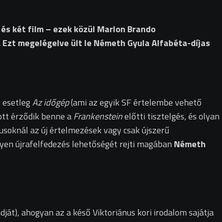
 és két film – ezek közül Marlon Brando
 Ezt megelégelve ült le Németh Gyula Alfabéta-díjas
s esetleg
Az időgép
(ami az egyik SF értelembe vehető
 ott érződik benne a
Frankenstein
előtti tisztelgés, és olyan
kusoknál az új értelmezések vagy csak újszerű
lyen újrafelfedezés lehetőségét rejti magában
Németh
ját), ahogyan az a késő Viktoriánus kori irodalom sajátja