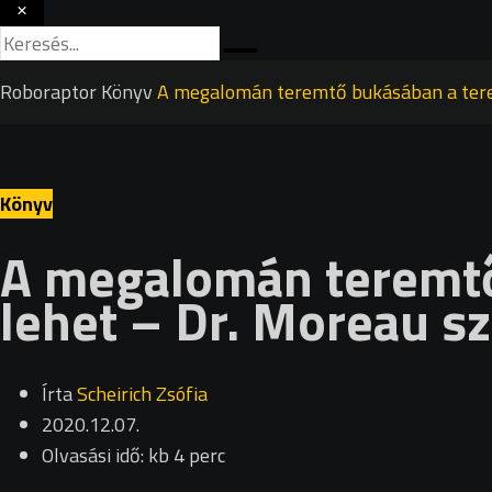
×
Roboraptor
Könyv
A megalomán teremtő bukásában a tere
Könyv
A megalomán teremtő
lehet – Dr. Moreau sz
Írta
Scheirich Zsófia
2020.12.07.
Olvasási idő: kb 4 perc