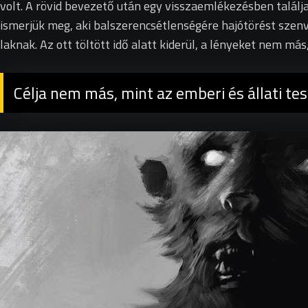
volt. A rövid bevezető után egy visszaemlékezésben találj
ismerjük meg, aki balszerencsétlenségére hajótörést szenv
laknak. Az ott töltött idő alatt kiderül, a lényeket nem m
Célja nem más, mint az emberi és állati tes