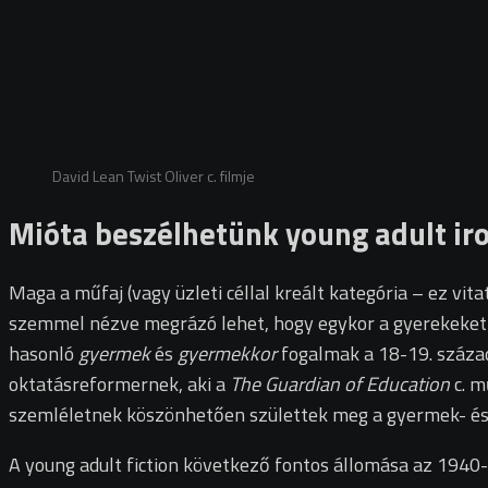
David Lean Twist Oliver c. filmje
Mióta beszélhetünk young adult ir
Maga a műfaj (vagy üzleti céllal kreált kategória – ez v
szemmel nézve megrázó lehet, hogy egykor a gyerekeket 
hasonló
gyermek
és
gyermekkor
fogalmak a 18-19. század
oktatásreformernek, aki a
The Guardian of Education
c. m
szemléletnek köszönhetően születtek meg a gyermek- és i
A young adult fiction következő fontos állomása az 1940-e