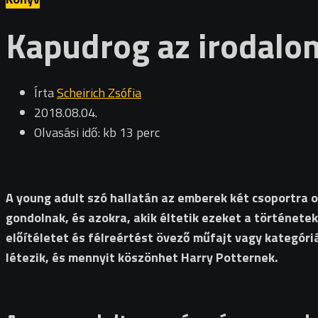
Kapudrog az irodalo
Írta
Scheirich Zsófia
2018.08.04.
Olvasási idő: kb 13 perc
A young adult szó hallatán az emberek két csoportra o
gondolnak, és azokra, akik éltetik ezeket a történet
előítéletet és félreértést övező műfajt vagy kategóriá
létezik, és mennyit köszönhet Harry Potternek.