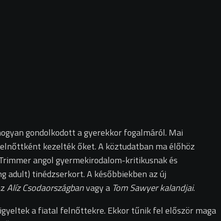
n hogyan gondolkodott a gyerekkor fogalmáról. Mai
felnőttként kezelték őket. A köztudatban ma élőhöz
 Trimmer angol gyermekirodalom-kritikusnak és
g adult) tinédzserkort. A későbbiekben az új
az
Alíz Csodaországban
vagy a
Tom Sawyer kalandjai
.
gyeltek a fiatal felnőttekre. Ekkor tűnik fel először maga