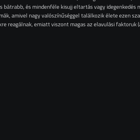
s bátrabb, és mindenféle kisujj eltartás vagy idegenkedés
témák, amivel nagy valószínűséggel találkozik élete ezen sz
kre reagálnak, emiatt viszont magas az elavulási faktoruk (