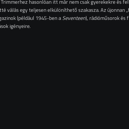
Trimmerhez hasonlóan itt már nem csak gyerekekre és fel
tté válás egy teljesen elkülöníthető szakasza. Az újonnan „
agazinok (például 1945-ben a
Seventeen
), rádióműsorok és f
sok igényeire.