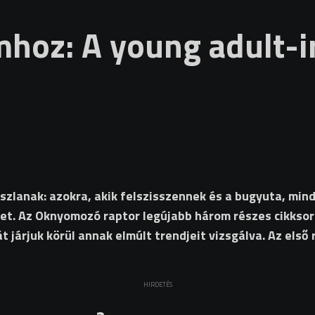
mhoz: A young adult-i
szlanak: azokra, akik felszisszennek és a bugyuta, min
eket. Az Oknyomozó raptor legújabb három részes cikkso
t járjuk körül annak elmúlt trendjeit vizsgálva. Az els
HIRDETÉS