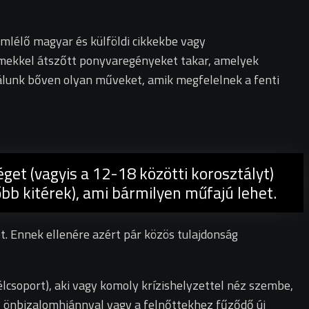
emlélő magyar és külföldi cikkekbe vagy
lemekkel átszőtt ponyvaregényeket takar, amelyek
lálunk bőven olyan műveket, amik megfelelnek a fenti
éget (vagyis a 12-18 közötti korosztályt)
bb kitérek), ami bármilyen műfajú lehet.
t. Ennek ellenére azért pár közös tulajdonság
célcsoport), aki vagy komoly krízishelyzettel néz szembe,
z önbizalomhiánnyal vagy a felnőttekhez fűződő új