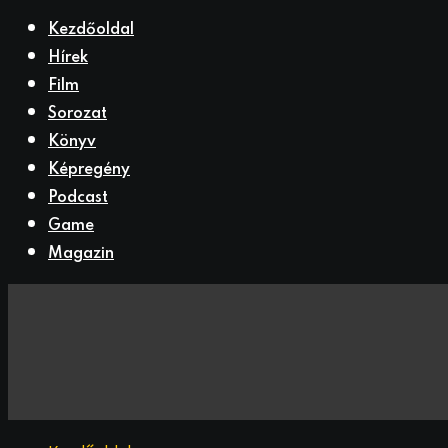
Kezdőoldal
Hírek
Film
Sorozat
Könyv
Képregény
Podcast
Game
Magazin