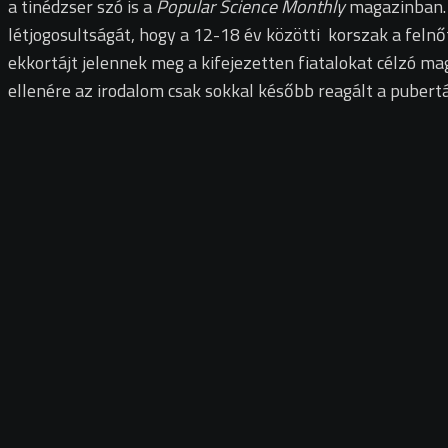
a tinédzser szó is a
Popular Science Monthly
magazinban. 
létjogosultságát, hogy a 12-18 év közötti korszak a felnő
ekkortájt jelennek meg a kifejezetten fiatalokat célzó m
ellenére az irodalom csak sokkal később reagált a pubertá