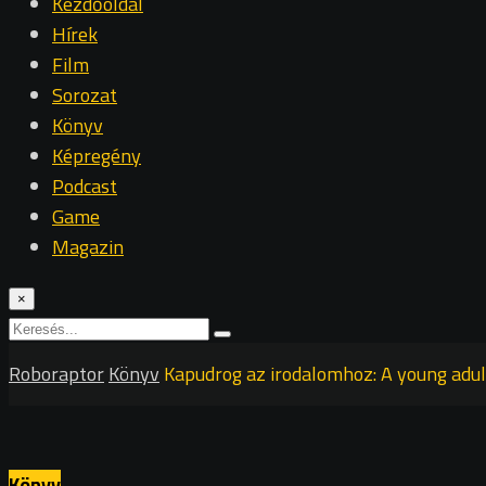
Kezdőoldal
Hírek
Film
Sorozat
Könyv
Képregény
Podcast
Game
Magazin
×
Roboraptor
Könyv
Kapudrog az irodalomhoz: A young adul
Könyv