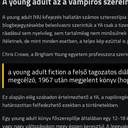
A young adult az a vámpíros szere
A young adult (YA) kifejezés hallatán számos sztereotípi
blogbejegyzésekbe beleolvasni: szerintük a YA csak a ti
ráadásul sem nyelvileg, sem tartalmilag nem minősülnek 
ítéletnek, de mint minden esetben, a teljes kép ezúttal is 
Chris Crowe, a Brigham Young egyetem professzora szeri
a young adult fiction a felső tagozatos di
megcélzó, 1967 után megjelent könyv (hogy
Ez alapján elég szabadon értelmezhető a YA, a naplóregén
határozottan felfedezhető ezekben a történetekben.
Egy young adult könyv főszereplője általában egy 12-18 év 
vagy nagy változásokon megy éppen keresztül. A leggyako