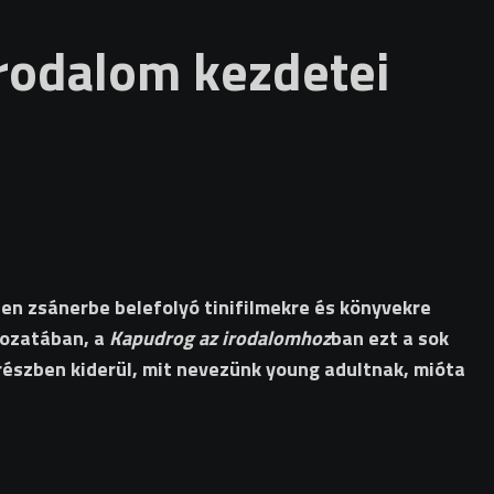
rodalom kezdetei
den zsánerbe belefolyó tinifilmekre és könyvekre
rozatában, a
Kapudrog az irodalomhoz
ban ezt a sok
ő részben kiderül, mit nevezünk young adultnak, mióta