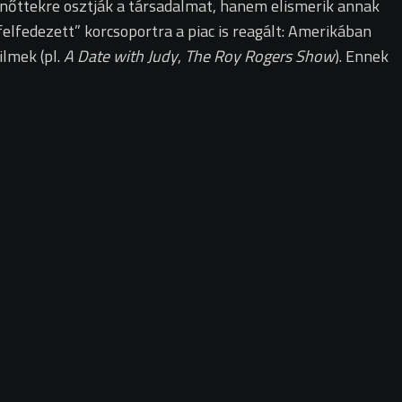
nőttekre osztják a társadalmat, hanem elismerik annak
felfedezett” korcsoportra a piac is reagált: Amerikában
ilmek (pl.
A Date with Judy
,
The Roy Rogers Show
). Ennek