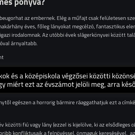
lmes ponyva?
a beugorhat az embernek. Elég a műfajt csak felületesen sz
zenakárhány éves, főleg lányokat megcélzó, fantasztikus e
igazi irodalomnak. Az utóbbi évek slágerkönyvei között ta
jóval árnyaltabb.
nt
ákok és a középiskola végzősei közötti közöns
 miért ezt az évszámot jelöli meg, arra késő
ytől egészen a horrorig bármire ráaggathatjuk ezt a címké
közötti fiú vagy lány (ezzel is kijelölve, ki az elsődleges 
ribb konfliktusaik a felnövéssel, önmaguk keresésével, a