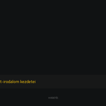
t-irodalom kezdetei
HIRDETÉS