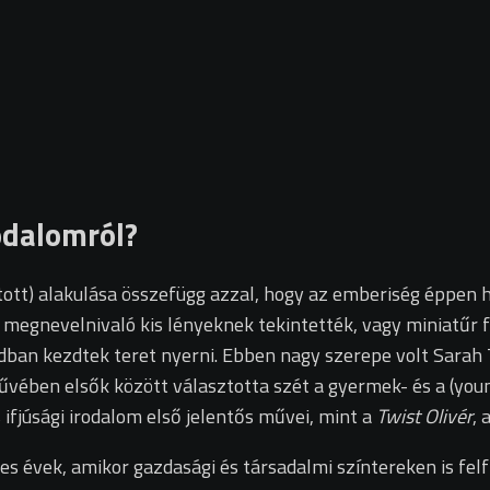
odalomról?
itatott) alakulása összefügg azzal, hogy az emberiség éppe
megnevelnivaló kis lényeknek tekintették, vagy miniatűr 
ban kezdtek teret nyerni. Ebben nagy szerepe volt Sarah
űvében elsők között választotta szét a gyermek- és a (youn
fjúsági irodalom első jelentős művei, mint a
Twist Olivér
, 
s évek, amikor gazdasági és társadalmi színtereken is felfi