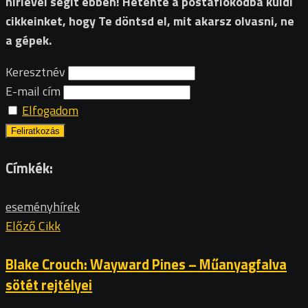
hírlevél segít ebben! Hetente a postafiókodba küldi
cikkeinket, hogy Te döntsd el, mit akarsz olvasni, ne
a gépek.
Keresztnév
E-mail cím
Elfogadom
Címkék:
esemény
hírek
Előző Cikk
Blake Crouch: Wayward Pines – Műanyagfalva
sötét rejtélyei