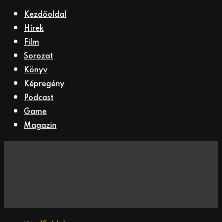
Kezdőoldal
Hírek
Film
Sorozat
Könyv
Képregény
Podcast
Game
Magazin