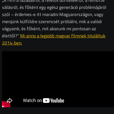
„A film a lázadásról, a felelős döntésekről, a felnőtté
válásról, és főként egy egész generáció problémájáról
szól – érdemes-e itt maradni Magyarországon, vagy
menjünk külföldre szerencsét próbálni, mik a valódi
vágyaink, és főként, mit akarunk mi pontosan az
élettől?”
Mi anno a legjobb magyar filmnek tituláltuk
2014-ben.