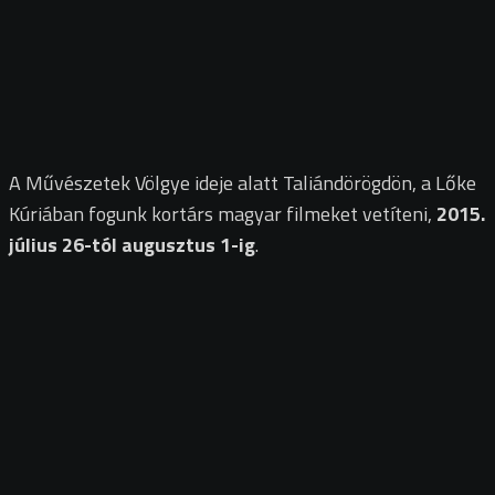
A Művészetek Völgye ideje alatt Taliándörögdön, a Lőke
Kúriában fogunk kortárs magyar filmeket vetíteni,
2015.
július 26-tól augusztus 1-ig
.