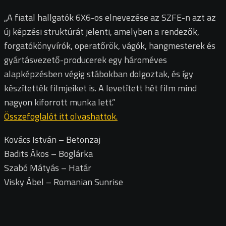
„A fiatal hallgatók 6X6-os elnevezése az SZFE-n azt az
új képzési struktúrát jelenti, amelyben a rendezők,
forgatókönyvírók, operatőrök, vágók, hangmesterek és
gyártásvezető-producerek egy hároméves
alapképzésben végig stábokban dolgoztak, és így
készítették filmjeiket is. A levetített hét film mind
nagyon kiforrott munka lett.”
Összefoglalót itt olvashattok.
Kovács István – Betonzaj
Badits Ákos – Boglárka
Szabó Mátyás – Határ
Visky Ábel – Romanian Sunrise