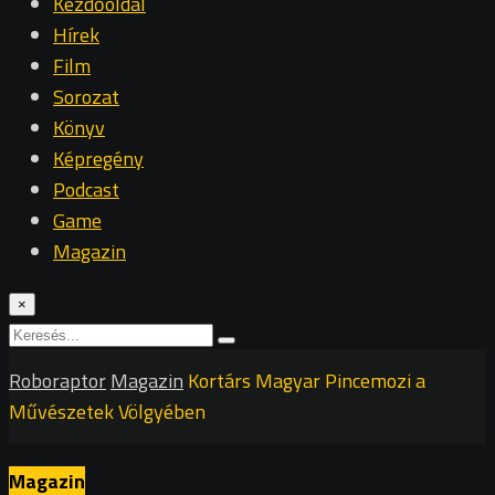
Kezdőoldal
Hírek
Film
Sorozat
Könyv
Képregény
Podcast
Game
Magazin
×
Roboraptor
Magazin
Kortárs Magyar Pincemozi a
Művészetek Völgyében
Magazin