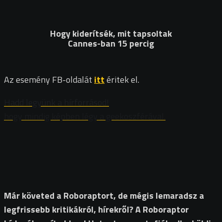
Hogy kiderítsék, mit tapsoltak
Cannes-ban 15 percig
Az esemény FB-oldalát
itt
éritek el.
Hadd legyünk a hírforrásod!
hogy mindig képben légy a geekoszférával.
Már követed a Roboraptort, de mégis lemaradsz a
legfrissebb kritikákról, hírekről? A Roboraptor