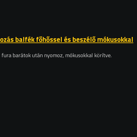
mozás balfék főhőssel és beszélő mókusokkal
 fura barátok után nyomoz, mókusokkal körítve.