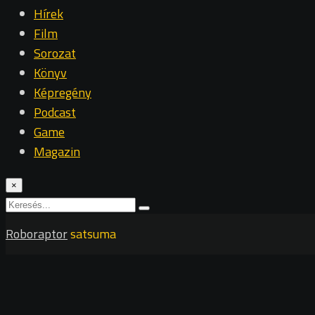
Hírek
Film
Sorozat
Könyv
Képregény
Podcast
Game
Magazin
×
Roboraptor
satsuma