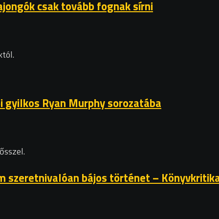
ajongók csak tovább fognak sírni
tól.
ői gyilkos Ryan Murphy sorozatába
ősszel.
 szeretnivalóan bájos történet – Könyvkritik