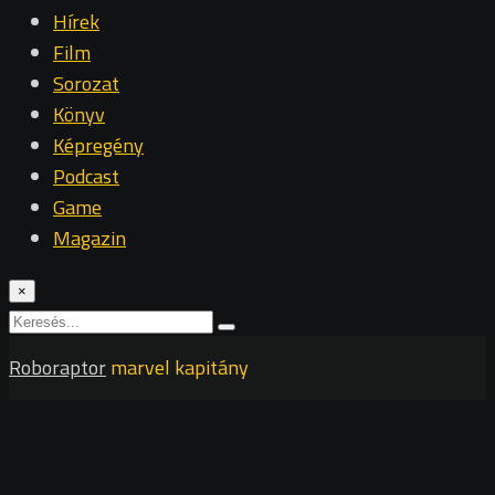
Hírek
Film
Sorozat
Könyv
Képregény
Podcast
Game
Magazin
×
Roboraptor
marvel kapitány