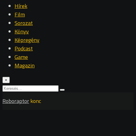
Hírek
Film
Sorozat
Könyv
Képregény
Podcast
Game
Magazin
×
Roboraptor
konc