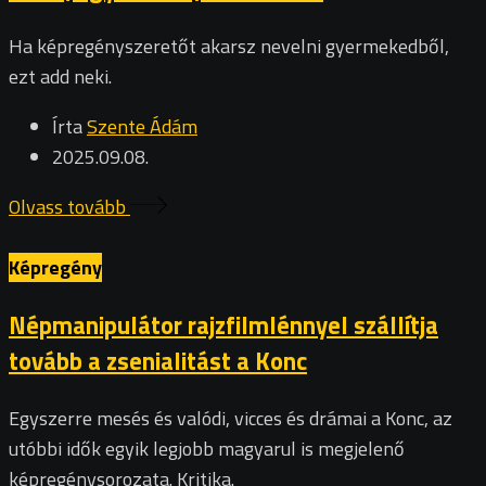
Ha képregényszeretőt akarsz nevelni gyermekedből,
ezt add neki.
Írta
Szente Ádám
2025.09.08.
Olvass tovább
Képregény
Népmanipulátor rajzfilmlénnyel szállítja
tovább a zsenialitást a Konc
Egyszerre mesés és valódi, vicces és drámai a Konc, az
utóbbi idők egyik legjobb magyarul is megjelenő
képregénysorozata. Kritika.