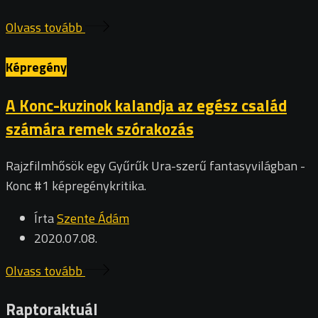
Olvass tovább
Képregény
A Konc-kuzinok kalandja az egész család
számára remek szórakozás
Rajzfilmhősök egy Gyűrűk Ura-szerű fantasyvilágban -
Konc #1 képregénykritika.
Írta
Szente Ádám
2020.07.08.
Olvass tovább
Raptoraktuál