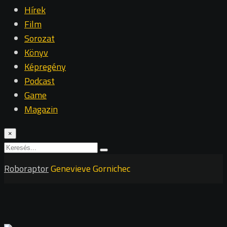
Hírek
Film
Sorozat
Könyv
Képregény
Podcast
Game
Magazin
×
Roboraptor
Genevieve Gornichec