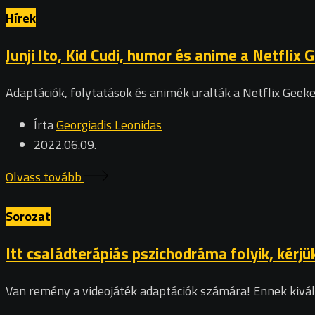
Hírek
Junji Ito, Kid Cudi, humor és anime a Netfli
Adaptációk, folytatások és animék uralták a Netflix Geek
Írta
Georgiadis Leonidas
2022.06.09.
Olvass tovább
Sorozat
Itt családterápiás pszichodráma folyik, kérjü
Van remény a videojáték adaptációk számára! Ennek kiváló