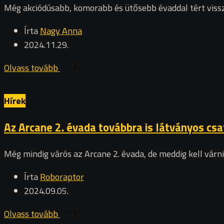
Még akciódúsabb, komorabb és ütősebb évaddal tért vissz
Írta
Nagy Anna
2024.11.29.
Olvass tovább
Hírek
Az Arcane 2. évada továbbra is látványos cs
Még mindig várós az Arcane 2. évada, de meddig kell várn
Írta
Roboraptor
2024.09.05.
Olvass tovább