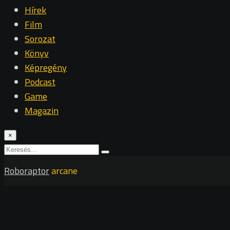
Hírek
Film
Sorozat
Könyv
Képregény
Podcast
Game
Magazin
×
Roboraptor
arcane