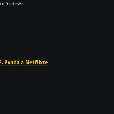
ő előzetesét.
2. évada a Netflixre