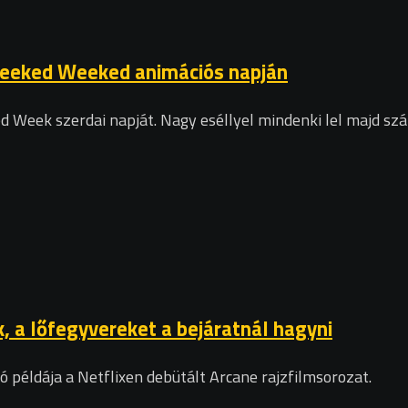
x Geeked Weeked animációs napján
ed Week szerdai napját. Nagy eséllyel mindenki lel majd s
k, a lőfegyvereket a bejáratnál hagyni
 példája a Netflixen debütált Arcane rajzfilmsorozat.