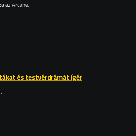
a az Arcane.
atákat és testvérdrámát ígér
i?