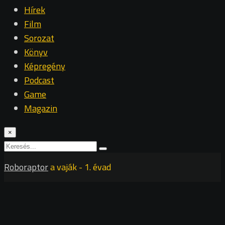
Hírek
Film
Sorozat
Könyv
Képregény
Podcast
Game
Magazin
×
Roboraptor
a vaják - 1. évad