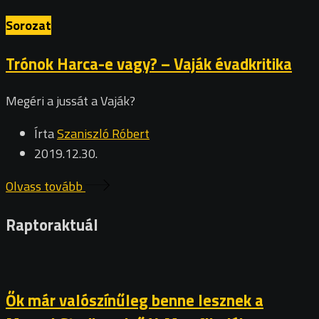
Sorozat
Trónok Harca-e vagy? – Vaják évadkritika
Megéri a jussát a Vaják?
Írta
Szaniszló Róbert
2019.12.30.
Olvass tovább
Raptoraktuál
Ők már valószínűleg benne lesznek a