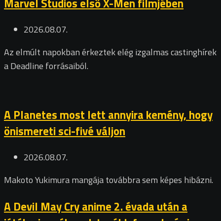
Marvel Studios első X-Men filmjében
2026.08.07.
Az elmúlt napokban érkeztek elég izgalmas castinghírek
a Deadline forrásaiból.
A Planetes most lett annyira kemény, hogy
önismereti sci-fivé váljon
2026.08.07.
Makoto Yukimura mangája továbbra sem képes hibázni.
A Devil May Cry anime 2. évada után a