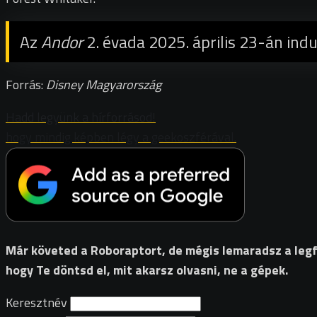
Az
Andor
2. évada 2025. április 23-án indu
Forrás:
Disney Magyarország
Hadd legyünk a hírforrásod!
hogy mindig képben légy a geekoszférával.
Már követed a Roboraptort, de mégis lemaradsz a legfri
hogy Te döntsd el, mit akarsz olvasni, ne a gépek.
Keresztnév