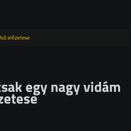
lső előzetese
csak egy nagy vidám
zetese