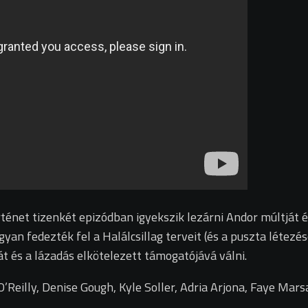
énet tizenkét epizódban igyekszik lezárni Andor múltját és
an fedezték fel a Halálcsillag terveit (és a puszta létezé
át és a lázadás elkötelezett támogatójává válni.
’Reilly, Denise Gough, Kyle Soller, Adria Arjona, Faye Mar