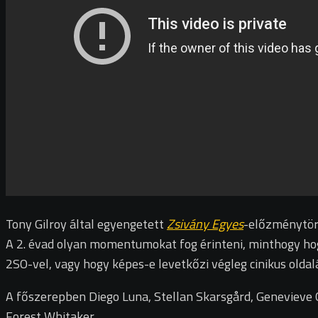
Tony Gilroy által egyengetett
Zsivány Egyes
-előzménytört
A 2. évad olyan momentumokat fog érinteni, minthogy hogy
2SO-vel, vagy hogy képes-e levetkőzi végleg cinikus oldal
A főszerepben Diego Luna, Stellan Skarsgård, Genevieve O
Forest Whitaker.