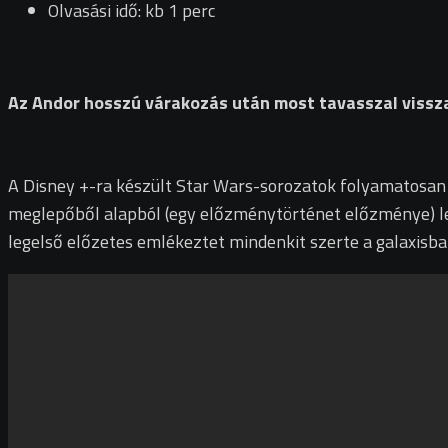
Olvasási idő: kb 1 perc
Az Andor hosszú várakozás után most tavasszal vissza
A Disney +-ra készült Star Wars-sorozatok folyamatosan 
meglepőből alapból (egy előzménytörténet előzménye) le
legelső előzetes emlékeztet mindenkit szerte a galaxisba