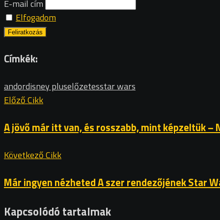
E-mail cím
Elfogadom
Címkék:
andor
disney plus
előzetes
star wars
Előző Cikk
A jövő már itt van, és rosszabb, mint képzeltük – 
Következő Cikk
Már ingyen nézheted A szer rendezőjének Star Wa
Kapcsolódó tartalmak