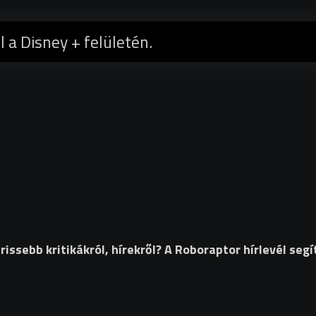
l a Disney + felületén.
ssebb kritikákról, hírekről? A Roboraptor hírlevél segí