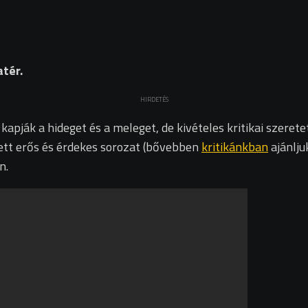
tér.
HIRDETÉS
kapják a hideget és a meleget, de kivételes kritikai szer
tt erős és érdekes sorozat (bővebben
kritikánkban
ajánlju
n.