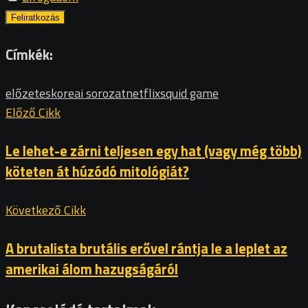
Címkék:
előzetes
koreai sorozat
netflix
squid game
Előző Cikk
Le lehet-e zárni teljesen egy hat (vagy még több)
köteten át húzódó mitológiát?
Következő Cikk
A brutalista brutális erővel rántja le a leplet az
amerikai álom hazugságáról