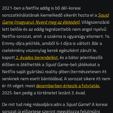
2021-ben a Netflix addig is bő dél-koreai
sorozatkínálatának kiemelkedő sikerét hozta el a
Squid
Game (magyarul: Nyerd meg az életedet).
Világszenzáció
lett belőle és az eddig legnézettebb nem angol nyelvű
Netflix sorozat, amit a szakma is ugyanúgy elismert: 14
Emmy-díjra jelölték, amiből 6-t díjra is váltott. Bár a
cselekmény viszonylag kerek egészként zárult le,
kapott
2. évados berendelést
, és a bátor jelentkezők
élőben is átélhették a
Squid Game-
beli játékokat a
Netflix saját gyártású reality-jében (természetesen itt
senkinek nem esett bántódása). A sorozat sikere itt nem
ér itt véget: most
decemberben érkezik a folytatás
,
2025-ben pedig a történetet lezáró 3. évad.
De mit tud még másodjára adni a
Squid Game
? A koreai
sorozat új előzetese szerint megcélozza felülmúlni