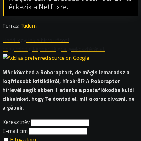
érkezik a Netflixre.
Forrás:
Tudum
Hadd legyünk a hírforrásod!
hogy mindig képben légy a geekoszférával.
Már követed a Roboraptort, de mégis lemaradsz a
legfrissebb kritikákról, hírekről? A Roboraptor
hírlevél segít ebben! Hetente a postafiókodba küldi
cikkeinket, hogy Te döntsd el, mit akarsz olvasni, ne
a gépek.
Keresztnév
E-mail cím
Elfogadom