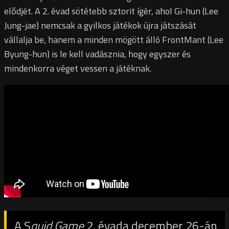
elődjét. A 2. évad sötétebb sztorit ígér, ahol Gi-hun (Lee
Jung-jae) nemcsak a gyilkos játékok újra játszását
vállalja be, hanem a minden mögött álló FrontMant (Lee
Byung-hun) is le kell vadásznia, hogy egyszer és
mindenkorra véget vessen a játéknak.
A S
quid Game
2. évada december 26-án