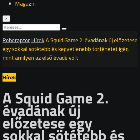
Magazin
×
Roboraptor
Hírek
A Squid Game 2. évadának új előzetese
egy sokkal sötétebb és kegyetlenebb történetet ígér,
mint amilyen az első évadé volt
Hírek
A Squid Game 2.
évadának új
előzetese egy
sokkal sötétebb és